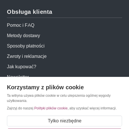
Obsługa klienta
Pomoc i FAQ
Metody dostawy
Sposoby płatności
Zwroty i reklamacje
Jak kupować?
Newsletter
Korzystamy z plików cookie
Konto
Ta witryna używa plików cookie w celu ulepszenia ogólnej wygody
użytkowania.
Zajrzyj do naszej
Polityki plików cookie
, aby uzyskać więcej informacji.
Moje konto
Moje zamówienia
Tylko niezbędne