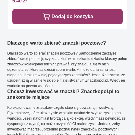
6,40 zł
Dodaj do koszyka
Dlaczego warto zbierać znaczki pocztowe?
Dlaczego warto zbierać znaczki pocztowe? Samodzielnie zacząłeś
zbierać swoją kolekcję czy znalazłeś w mieszkaniu dziadka klasery pełne
znaczków kolekcjonerskich? Sprawdź, czy znajdują się w nich
egzemplarze, które są dzisiaj sporo warte. A może dana seria jest
niepełna i brakuje w niej pojedynczych znaczków? Jest duża szansa, że
uzupełnisz ją właśnie w sklepie filatelistycznym Znaczkopol.pl. Wtedy jej
wartość na pewno wzrośnie.
Chcesz inwestować w znaczki? Znaczkopol.pl to
znakomite miejsce
Kolekcjonowanie znaczków często staje się poważną inwestycją.
Egzemplarze, które ukazały się w niskim nakładzie szybko zyskują na
wartości. Jeżeli natomiast tworzą całą kolekcję, wtedy masz pewność, że
dysponujesz czymś, co może przynieść Ci realne zyski. Jednak, żeby
inwestować mądrze, uprzednio poznaj rynek znaczków pocztowych i
innych filatelistycznych elementów. Zrobisz to, zapoznając się z ofertą