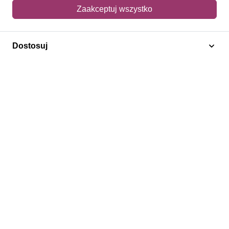
Mój koszyk
Zaakceptuj wszystko
Adres dostawy
Dostosuj
Polecamy
Znaczki Konie
Znaczki Politycy
Znaczki Żaglowce
Znaczki Kolarstwo
Znaczki Boże Narodzenie
Regulamin
Prywatność
Bezpieczeństwo
2026 © SlimAD All Rights Reserved.