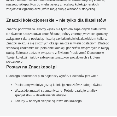
naszego sklepu. Pośród wielu tysięcy znaczków kolekcjonerskich
znajdziesz egzemplarze, które mają swoją wartość historyczną.
Znaczki kolekcjonerskie – nie tylko dla filatelistów
Znaczki pocztowe to łakomy kąsek nie tylko dla zapalonych filatelistów.
Na świecie bardzo łatwo znaleźć ludzi, którzy zbierają wszelkie gadżety
związane z daną postacią, historią czy jakimkolwiek zjawiskiem kultury.
Znaczki ukazują się z różnych okazji i na cześć wielu postaciom. Dlatego
stanowią znakomite uzupełnienie kolekcji gadżetów związanych z Twoją
pasją. Zbierasz gadżety związane z Elvisem Presleyem? Dlaczego w
Twojej kolekcji miałoby zabraknąć znaczków pocztowych z królem
rock&rolla?
Postaw na Znaczkopol.pl
Dlaczego Znaczkopol.pl to najlepszy wybór? Powodów jest wiele!
Posiadamy wielotysięczną kolekcję znaczków z całego świata.
Wszystkie znaczki są autentyczne. Potwierdzają to analizy
specjalistów w dziedzinie filatelistyki.
Zakupy w naszym sklepie są łatwe dla każdego.