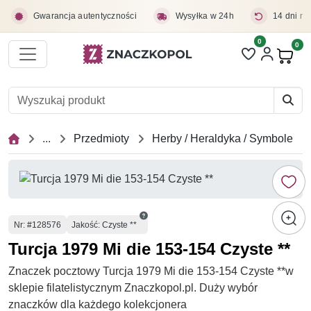
Przejdź do treści głównej
Gwarancja autentyczności
Wysyłka w 24h
14 dni na
0
Liczba pozycji 
0
Pro
...
Przedmioty
Herby / Heraldyka / Symbole
Numer
Nr
: #128576
Jakość: Czyste **
Turcja 1979 Mi die 153-154 Czyste **
Znaczek pocztowy Turcja 1979 Mi die 153-154 Czyste **w
sklepie filatelistycznym Znaczkopol.pl. Duży wybór
znaczków dla każdego kolekcjonera