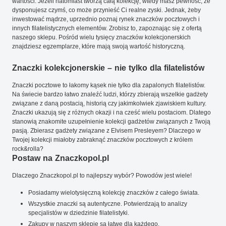
wartości. Jeżeli natomiast tworzą całą kolekcję, wtedy masz pewność, że
dysponujesz czymś, co może przynieść Ci realne zyski. Jednak, żeby
inwestować mądrze, uprzednio poznaj rynek znaczków pocztowych i
innych filatelistycznych elementów. Zrobisz to, zapoznając się z ofertą
naszego sklepu. Pośród wielu tysięcy znaczków kolekcjonerskich
znajdziesz egzemplarze, które mają swoją wartość historyczną.
Znaczki kolekcjonerskie – nie tylko dla filatelistów
Znaczki pocztowe to łakomy kąsek nie tylko dla zapalonych filatelistów.
Na świecie bardzo łatwo znaleźć ludzi, którzy zbierają wszelkie gadżety
związane z daną postacią, historią czy jakimkolwiek zjawiskiem kultury.
Znaczki ukazują się z różnych okazji i na cześć wielu postaciom. Dlatego
stanowią znakomite uzupełnienie kolekcji gadżetów związanych z Twoją
pasją. Zbierasz gadżety związane z Elvisem Presleyem? Dlaczego w
Twojej kolekcji miałoby zabraknąć znaczków pocztowych z królem
rock&rolla?
Postaw na Znaczkopol.pl
Dlaczego Znaczkopol.pl to najlepszy wybór? Powodów jest wiele!
Posiadamy wielotysięczną kolekcję znaczków z całego świata.
Wszystkie znaczki są autentyczne. Potwierdzają to analizy
specjalistów w dziedzinie filatelistyki.
Zakupy w naszym sklepie są łatwe dla każdego.