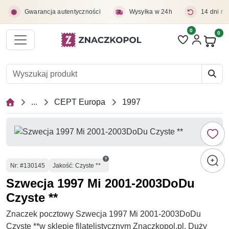
Przejdź do treści głównej
Gwarancja autentyczności
Wysyłka w 24h
14 dni na
0
Liczba pozycji 
0
Pro
...
CEPT Europa
1997
Numer
Nr
: #130145
Jakość: Czyste **
Szwecja 1997 Mi 2001-2003DoDu
Czyste **
Znaczek pocztowy Szwecja 1997 Mi 2001-2003DoDu
Czyste **w sklepie filatelistycznym Znaczkopol.pl. Duży