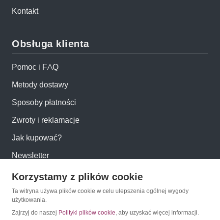
Kontakt
Obsługa klienta
Pomoc i FAQ
Metody dostawy
Sposoby płatności
Zwroty i reklamacje
Jak kupować?
Newsletter
Korzystamy z plików cookie
Konto
Ta witryna używa plików cookie w celu ulepszenia ogólnej wygody
użytkowania.
Moje konto
Zajrzyj do naszej
Polityki plików cookie
, aby uzyskać więcej informacji.