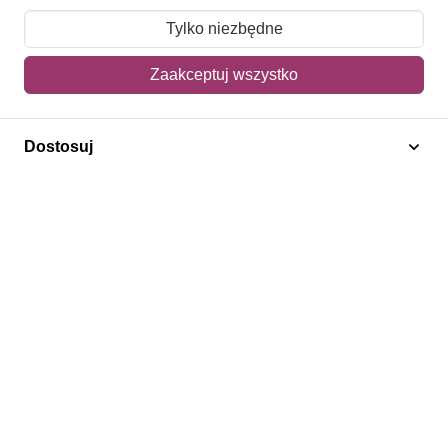
Moje zamówienia
Tylko niezbędne
Mój koszyk
Zaakceptuj wszystko
Adres dostawy
Dostosuj
Polecamy
Znaczki Konie
Znaczki Politycy
Znaczki Żaglowce
Znaczki Kwiaty
Znaczki Herby / Heraldyka / Symbole
Regulamin
Prywatność
Bezpieczeństwo