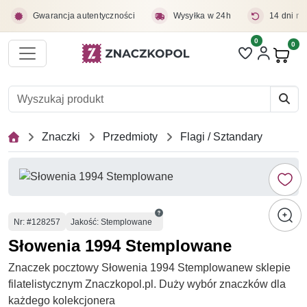
Przejdź do treści głównej
Gwarancja autentyczności
Wysyłka w 24h
14 dni na
0
Liczba pozycji 
0
Pro
Znaczki
Przedmioty
Flagi / Sztandary
Numer
Nr
: #128257
Jakość: Stemplowane
Słowenia 1994 Stemplowane
Znaczek pocztowy Słowenia 1994 Stemplowanew sklepie
filatelistycznym Znaczkopol.pl. Duży wybór znaczków dla
każdego kolekcjonera