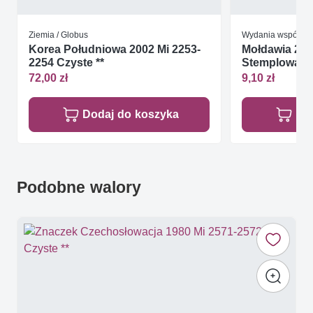
Ziemia / Globus
Wydania wspólne
Korea Południowa 2002 Mi 2253-
Mołdawia 200
2254 Czyste **
Stemplowan
72,00 zł
9,10 zł
Dodaj do koszyka
Do
Podobne walory