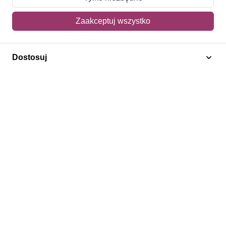
Mój koszyk
Zaakceptuj wszystko
Adres dostawy
Dostosuj
Polecamy
Znaczki Konie
Znaczki Politycy
Znaczki Żaglowce
Znaczki Kwiaty
Znaczki Boże Narodzenie
Regulamin
Prywatność
Bezpieczeństwo