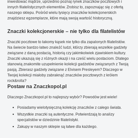
inwestować mądrze, uprzednio poznaj rynek znaczków pocztowych i
innych filatelistycznych elementów. Zrobisz to, zapoznając się z ofertą
naszego sklepu. Pośród wielu tysięcy znaczków kolekcjonerskich
znajdziesz egzemplarze, które mają swoją wartość historyczną.
Znaczki kolekcjonerskie – nie tylko dla filatelistów
Znaczki pocztowe to łakomy kąsek nie tylko dla zapalonych filatelistów.
Na świecie bardzo łatwo znaleźć ludzi, którzy zbierają wszelkie gadżety
związane z daną postacią, historią czy jakimkolwiek zjawiskiem kultury.
Znaczki ukazują się z różnych okazji i na cześć wielu postaciom. Dlatego
stanowią znakomite uzupełnienie kolekcji gadżetów związanych z Twoją
pasją. Zbierasz gadżety związane z Elvisem Presleyem? Dlaczego w
Twojej kolekcji miałoby zabraknąć znaczków pocztowych z królem
rock&rolla?
Postaw na Znaczkopol.pl
Dlaczego Znaczkopol.pl to najlepszy wybór? Powodów jest wiele!
Posiadamy wielotysięczną kolekcję znaczków z całego świata.
Wszystkie znaczki są autentyczne. Potwierdzają to analizy
specjalistów w dziedzinie filatelistyki.
Zakupy w naszym sklepie są łatwe dla każdego.