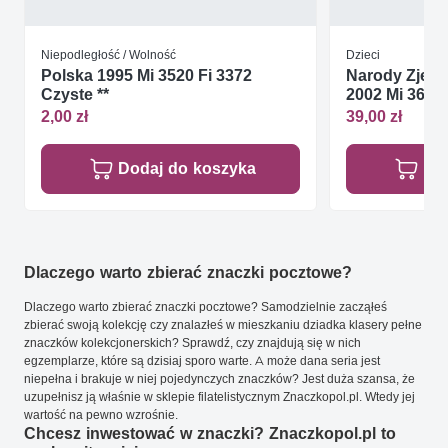
Niepodległość / Wolność
Dzieci
Polska 1995 Mi 3520 Fi 3372
Narody Zjed
Czyste **
2002 Mi 367-3
2,00 zł
39,00 zł
Dodaj do koszyka
Do
Dlaczego warto zbierać znaczki pocztowe?
Dlaczego warto zbierać znaczki pocztowe? Samodzielnie zacząłeś
zbierać swoją kolekcję czy znalazłeś w mieszkaniu dziadka klasery pełne
znaczków kolekcjonerskich? Sprawdź, czy znajdują się w nich
egzemplarze, które są dzisiaj sporo warte. A może dana seria jest
niepełna i brakuje w niej pojedynczych znaczków? Jest duża szansa, że
uzupełnisz ją właśnie w sklepie filatelistycznym Znaczkopol.pl. Wtedy jej
wartość na pewno wzrośnie.
Chcesz inwestować w znaczki? Znaczkopol.pl to