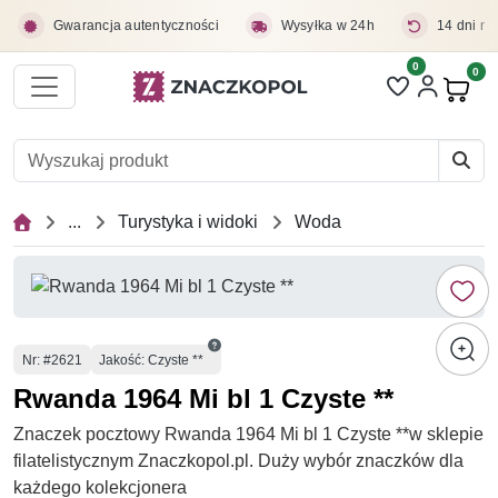
Przejdź do treści głównej
Gwarancja autentyczności
Wysyłka w 24h
14 dni na
0
Liczba pozycji 
0
Pro
...
Turystyka i widoki
Woda
Numer
Nr
: #2621
Jakość: Czyste **
Rwanda 1964 Mi bl 1 Czyste **
Znaczek pocztowy Rwanda 1964 Mi bl 1 Czyste **w sklepie
filatelistycznym Znaczkopol.pl. Duży wybór znaczków dla
każdego kolekcjonera