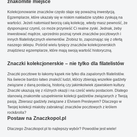
znakomite miejsce
Kolekcjonowanie znaczków często staje się poważną inwestycją.
Egzemplarze, które ukazały się w niskim nakładzie szybko zyskują na
wartości. Jeżeli natomiast tworzą całą kolekcję, wtedy masz pewność, że
dysponujesz czymś, co może przynieść Ci realne zyski. Jednak, żeby
inwestować mądrze, uprzednio poznaj rynek znaczków pocztowych i
innych filatelistycznych elementów. Zrobisz to, zapoznając się z ofertą
naszego sklepu. Pośród wielu tysięcy znaczków kolekcjonerskich
znajdziesz egzemplarze, które mają swoją wartość historyczną.
Znaczki kolekcjonerskie – nie tylko dla filatelistów
Znaczki pocztowe to łakomy kąsek nie tylko dla zapalonych filatelistów.
Na świecie bardzo łatwo znaleźć ludzi, którzy zbierają wszelkie gadżety
związane z daną postacią, historią czy jakimkolwiek zjawiskiem kultury.
Znaczki ukazują się z różnych okazji i na cześć wielu postaciom. Dlatego
stanowią znakomite uzupełnienie kolekcji gadżetów związanych z Twoją
pasją. Zbierasz gadżety związane z Elvisem Presleyem? Dlaczego w
Twojej kolekcji miałoby zabraknąć znaczków pocztowych z królem
rock&rolla?
Postaw na Znaczkopol.pl
Dlaczego Znaczkopol.pl to najlepszy wybór? Powodów jest wiele!