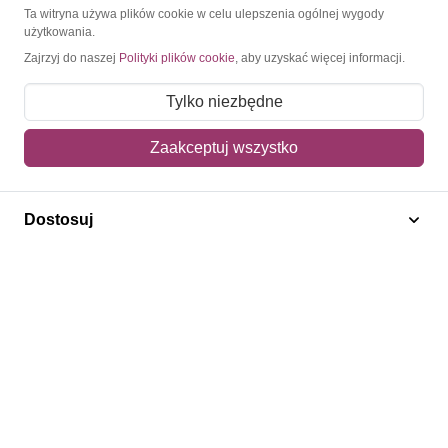
O Znaczkopol.pl
Ta witryna używa plików cookie w celu ulepszenia ogólnej wygody
użytkowania.
Zajrzyj do naszej
Polityki plików cookie
, aby uzyskać więcej informacji.
O nas
Blog
Tylko niezbędne
Regulamin
Zaakceptuj wszystko
Polityka prywatności
Mapa strony
Dostosuj
Kontakt
Obsługa klienta
Pomoc i FAQ
Metody dostawy
Sposoby płatności