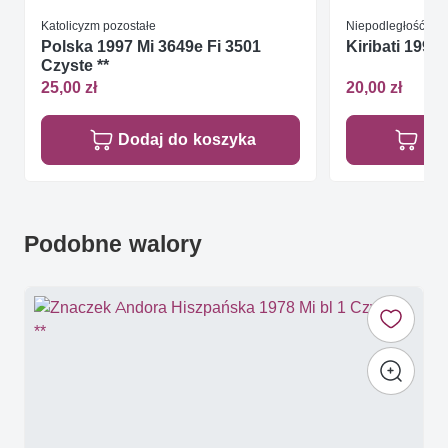
Katolicyzm pozostałe
Niepodległość / W
Polska 1997 Mi 3649e Fi 3501
Kiribati 1999
Czyste **
25,00 zł
20,00 zł
Dodaj do koszyka
Do
Podobne walory