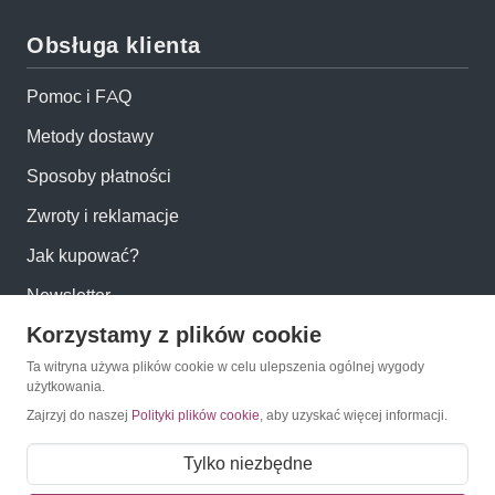
Obsługa klienta
Pomoc i FAQ
Metody dostawy
Sposoby płatności
Zwroty i reklamacje
Jak kupować?
Newsletter
Korzystamy z plików cookie
Konto
Ta witryna używa plików cookie w celu ulepszenia ogólnej wygody
użytkowania.
Zajrzyj do naszej
Polityki plików cookie
, aby uzyskać więcej informacji.
Moje konto
Moje zamówienia
Tylko niezbędne