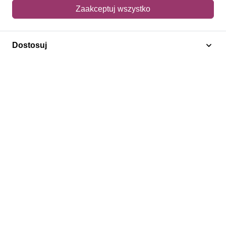
Mój koszyk
Zaakceptuj wszystko
Adres dostawy
Dostosuj
Polecamy
Znaczki Konie
Znaczki Politycy
Znaczki Żaglowce
Znaczki Kwiaty
Znaczki Herby / Heraldyka / Symbole
Regulamin
Prywatność
Bezpieczeństwo
2026 © SlimAD All Rights Reserved.