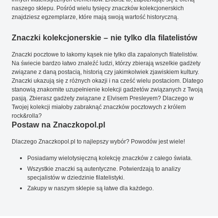
naszego sklepu. Pośród wielu tysięcy znaczków kolekcjonerskich
znajdziesz egzemplarze, które mają swoją wartość historyczną.
Znaczki kolekcjonerskie – nie tylko dla filatelistów
Znaczki pocztowe to łakomy kąsek nie tylko dla zapalonych filatelistów.
Na świecie bardzo łatwo znaleźć ludzi, którzy zbierają wszelkie gadżety
związane z daną postacią, historią czy jakimkolwiek zjawiskiem kultury.
Znaczki ukazują się z różnych okazji i na cześć wielu postaciom. Dlatego
stanowią znakomite uzupełnienie kolekcji gadżetów związanych z Twoją
pasją. Zbierasz gadżety związane z Elvisem Presleyem? Dlaczego w
Twojej kolekcji miałoby zabraknąć znaczków pocztowych z królem
rock&rolla?
Postaw na Znaczkopol.pl
Dlaczego Znaczkopol.pl to najlepszy wybór? Powodów jest wiele!
Posiadamy wielotysięczną kolekcję znaczków z całego świata.
Wszystkie znaczki są autentyczne. Potwierdzają to analizy
specjalistów w dziedzinie filatelistyki.
Zakupy w naszym sklepie są łatwe dla każdego.