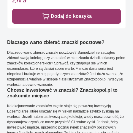
2,70 zł
Dodaj do koszyka
Dlaczego warto zbierać znaczki pocztowe?
Dlaczego warto zbierać znaczki pocztowe? Samodzielnie zacząłeś
zbierać swoją kolekcję czy znalazłeś w mieszkaniu dziadka klasery pełne
znaczków kolekcjonerskich? Sprawdź, czy znajdują się w nich
egzemplarze, które są dzisiaj sporo warte. A może dana seria jest
niepełna i brakuje w niej pojedynczych znaczków? Jest duża szansa, że
uzupełnisz ją właśnie w sklepie filatelistycznym Znaczkopol.pl. Wtedy jej
wartość na pewno wzrośnie.
Chcesz inwestować w znaczki? Znaczkopol.pl to
znakomite miejsce
Kolekcjonowanie znaczków często staje się poważną inwestycją.
Egzemplarze, które ukazały się w niskim nakładzie szybko zyskują na
wartości. Jeżeli natomiast tworzą całą kolekcję, wtedy masz pewność, że
dysponujesz czymś, co może przynieść Ci realne zyski. Jednak, żeby
inwestować mądrze, uprzednio poznaj rynek znaczków pocztowych i
innych filatelistycznych elementów. Zrobisz to, zapoznając się z ofertą