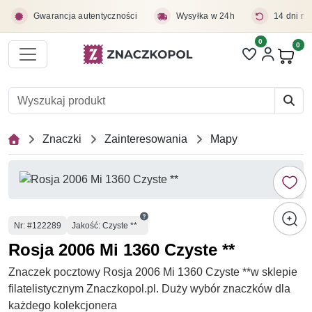
Przejdź do treści głównej
Gwarancja autentyczności
Wysyłka w 24h
14 dni na
0
Liczba pozycji 
0
Pro
Znaczki
Zainteresowania
Mapy
Numer
Nr
: #122289
Jakość: Czyste **
Rosja 2006 Mi 1360 Czyste **
Znaczek pocztowy Rosja 2006 Mi 1360 Czyste **w sklepie
filatelistycznym Znaczkopol.pl. Duży wybór znaczków dla
każdego kolekcjonera