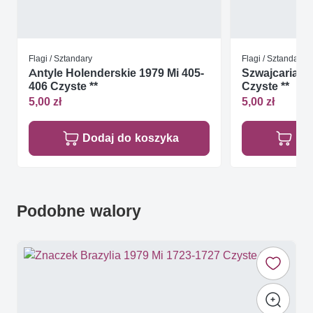
Flagi / Sztandary
Flagi / Sztandary
Antyle Holenderskie 1979 Mi 405-
Szwajcaria 1
406 Czyste **
Czyste **
5,00 zł
5,00 zł
Dodaj do koszyka
Do
Podobne walory