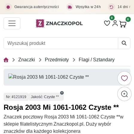
Przejdź do treści głównej
Gwarancja autentyczności
Wysyłka w 24h
14 dni na
0
Liczba pozycji 
0
Pro
Znaczki
Przedmioty
Flagi / Sztandary
Numer
Nr
: #121919
Jakość: Czyste **
Rosja 2003 Mi 1061-1062 Czyste **
Znaczek pocztowy Rosja 2003 Mi 1061-1062 Czyste **w
sklepie filatelistycznym Znaczkopol.pl. Duży wybór
znaczków dla każdego kolekcjonera