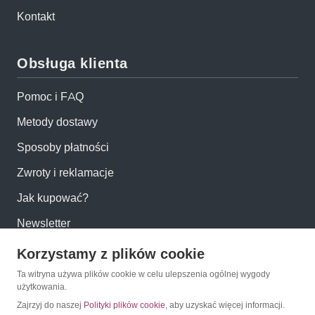
Kontakt
Obsługa klienta
Pomoc i FAQ
Metody dostawy
Sposoby płatności
Zwroty i reklamacje
Jak kupować?
Newsletter
Korzystamy z plików cookie
Konto
Ta witryna używa plików cookie w celu ulepszenia ogólnej wygody
użytkowania.
Moje konto
Zajrzyj do naszej
Polityki plików cookie
, aby uzyskać więcej informacji.