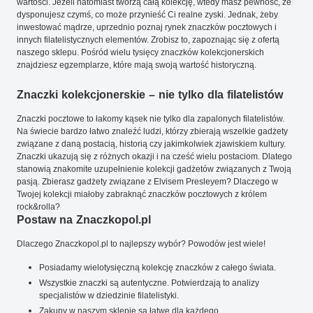
wartości. Jeżeli natomiast tworzą całą kolekcję, wtedy masz pewność, że
dysponujesz czymś, co może przynieść Ci realne zyski. Jednak, żeby
inwestować mądrze, uprzednio poznaj rynek znaczków pocztowych i
innych filatelistycznych elementów. Zrobisz to, zapoznając się z ofertą
naszego sklepu. Pośród wielu tysięcy znaczków kolekcjonerskich
znajdziesz egzemplarze, które mają swoją wartość historyczną.
Znaczki kolekcjonerskie – nie tylko dla filatelistów
Znaczki pocztowe to łakomy kąsek nie tylko dla zapalonych filatelistów.
Na świecie bardzo łatwo znaleźć ludzi, którzy zbierają wszelkie gadżety
związane z daną postacią, historią czy jakimkolwiek zjawiskiem kultury.
Znaczki ukazują się z różnych okazji i na cześć wielu postaciom. Dlatego
stanowią znakomite uzupełnienie kolekcji gadżetów związanych z Twoją
pasją. Zbierasz gadżety związane z Elvisem Presleyem? Dlaczego w
Twojej kolekcji miałoby zabraknąć znaczków pocztowych z królem
rock&rolla?
Postaw na Znaczkopol.pl
Dlaczego Znaczkopol.pl to najlepszy wybór? Powodów jest wiele!
Posiadamy wielotysięczną kolekcję znaczków z całego świata.
Wszystkie znaczki są autentyczne. Potwierdzają to analizy
specjalistów w dziedzinie filatelistyki.
Zakupy w naszym sklepie są łatwe dla każdego.