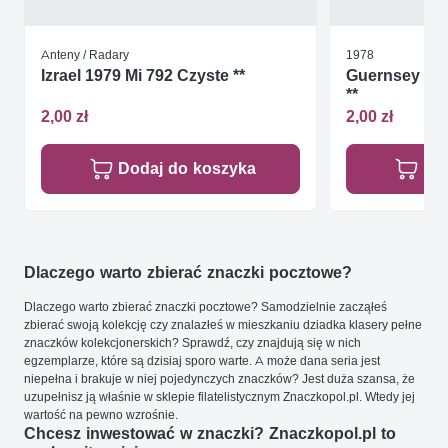
Anteny / Radary
1978
Izrael 1979 Mi 792 Czyste **
Guernsey 197
**
2,00 zł
2,00 zł
Dodaj do koszyka
Do
Dlaczego warto zbierać znaczki pocztowe?
Dlaczego warto zbierać znaczki pocztowe? Samodzielnie zacząłeś
zbierać swoją kolekcję czy znalazłeś w mieszkaniu dziadka klasery pełne
znaczków kolekcjonerskich? Sprawdź, czy znajdują się w nich
egzemplarze, które są dzisiaj sporo warte. A może dana seria jest
niepełna i brakuje w niej pojedynczych znaczków? Jest duża szansa, że
uzupełnisz ją właśnie w sklepie filatelistycznym Znaczkopol.pl. Wtedy jej
wartość na pewno wzrośnie.
Chcesz inwestować w znaczki? Znaczkopol.pl to