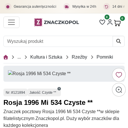
Przejdź do treści głównej
Gwarancja autentyczności
Wysyłka w 24h
14 dni na
0
Liczba pozycji 
0
Pro
...
Kultura i Sztuka
Rzeźby
Pomniki
Numer
Nr
: #121894
Jakość: Czyste **
Rosja 1996 Mi 534 Czyste **
Znaczek pocztowy Rosja 1996 Mi 534 Czyste **w sklepie
filatelistycznym Znaczkopol.pl. Duży wybór znaczków dla
każdego kolekcjonera