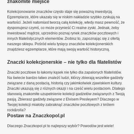
znakomite miejsce
Kolekcjonowanie znaczków często staje się poważną inwestycją.
Egzemplarze, które ukazały się w niskim nakładzie szybko zyskują na
wartości. Jeżeli natomiast tworzą całą kolekcję, wtedy masz pewność, że
dysponujesz czymś, co może przynieść Ci realne zyski. Jednak, żeby
inwestować mądrze, uprzednio poznaj rynek znaczków pocztowych i
innych filatelistycznych elementów. Zrobisz to, zapoznając się z ofertą
naszego sklepu. Pośród wielu tysięcy znaczków kolekcjonerskich
znajdziesz egzemplarze, które mają swoją wartość historyczną.
Znaczki kolekcjonerskie – nie tylko dla filatelistów
Znaczki pocztowe to łakomy kąsek nie tylko dla zapalonych filatelistów.
Na świecie bardzo łatwo znaleźć ludzi, którzy zbierają wszelkie gadżety
związane z daną postacią, historią czy jakimkolwiek zjawiskiem kultury.
Znaczki ukazują się z różnych okazji i na cześć wielu postaciom. Dlatego
stanowią znakomite uzupełnienie kolekcji gadżetów związanych z Twoją
pasją. Zbierasz gadżety związane z Elvisem Presleyem? Dlaczego w
Twojej kolekcji miałoby zabraknąć znaczków pocztowych z królem
rock&rolla?
Postaw na Znaczkopol.pl
Dlaczego Znaczkopol.pl to najlepszy wybór? Powodów jest wiele!