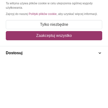
O Znaczkopol.pl
Ta witryna używa plików cookie w celu ulepszenia ogólnej wygody
użytkowania.
Zajrzyj do naszej
Polityki plików cookie
, aby uzyskać więcej informacji.
O nas
Blog
Tylko niezbędne
Regulamin
Zaakceptuj wszystko
Polityka prywatności
Mapa strony
Dostosuj
Kontakt
Obsługa klienta
Pomoc i FAQ
Metody dostawy
Sposoby płatności