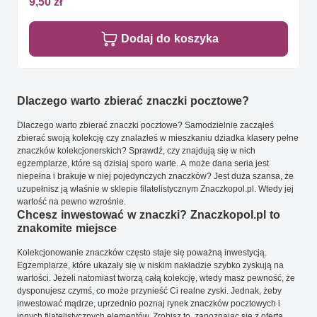
9,50 zł
Dodaj do koszyka
Dlaczego warto zbierać znaczki pocztowe?
Dlaczego warto zbierać znaczki pocztowe? Samodzielnie zacząłeś
zbierać swoją kolekcję czy znalazłeś w mieszkaniu dziadka klasery pełne
znaczków kolekcjonerskich? Sprawdź, czy znajdują się w nich
egzemplarze, które są dzisiaj sporo warte. A może dana seria jest
niepełna i brakuje w niej pojedynczych znaczków? Jest duża szansa, że
uzupełnisz ją właśnie w sklepie filatelistycznym Znaczkopol.pl. Wtedy jej
wartość na pewno wzrośnie.
Chcesz inwestować w znaczki? Znaczkopol.pl to
znakomite miejsce
Kolekcjonowanie znaczków często staje się poważną inwestycją.
Egzemplarze, które ukazały się w niskim nakładzie szybko zyskują na
wartości. Jeżeli natomiast tworzą całą kolekcję, wtedy masz pewność, że
dysponujesz czymś, co może przynieść Ci realne zyski. Jednak, żeby
inwestować mądrze, uprzednio poznaj rynek znaczków pocztowych i
innych filatelistycznych elementów. Zrobisz to, zapoznając się z ofertą