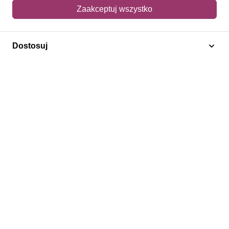
Mój koszyk
Zaakceptuj wszystko
Adres dostawy
Dostosuj
Polecamy
Znaczki Konie
Znaczki Politycy
Znaczki Żaglowce
Znaczki Kolarstwo
Znaczki Boże Narodzenie
Regulamin
Prywatność
Bezpieczeństwo
2026 © SlimAD All Rights Reserved.