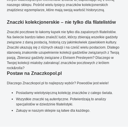
naszego sklepu. Pośród wielu tysięcy znaczków kolekcjonerskich
znajdziesz egzemplarze, które mają swoją wartość historyczną.
Znaczki kolekcjonerskie – nie tylko dla filatelistów
Znaczki pocztowe to łakomy kąsek nie tylko dla zapalonych filatelistów.
Na świecie bardzo łatwo znaleźć ludzi, którzy zbierają wszelkie gadżety
związane z daną postacią, historią czy jakimkolwiek zjawiskiem kultury.
Znaczki ukazują się z różnych okazji i na cześć wielu postaciom. Dlatego
stanowią znakomite uzupełnienie kolekcji gadżetów związanych z Twoją
pasją. Zbierasz gadżety związane z Elvisem Presleyem? Dlaczego w
Twojej kolekcji miałoby zabraknąć znaczków pocztowych z królem
rock&rolla?
Postaw na Znaczkopol.pl
Dlaczego Znaczkopol.pl to najlepszy wybór? Powodów jest wiele!
Posiadamy wielotysięczną kolekcję znaczków z całego świata.
Wszystkie znaczki są autentyczne. Potwierdzają to analizy
specjalistów w dziedzinie filatelistyki.
Zakupy w naszym sklepie są łatwe dla każdego.