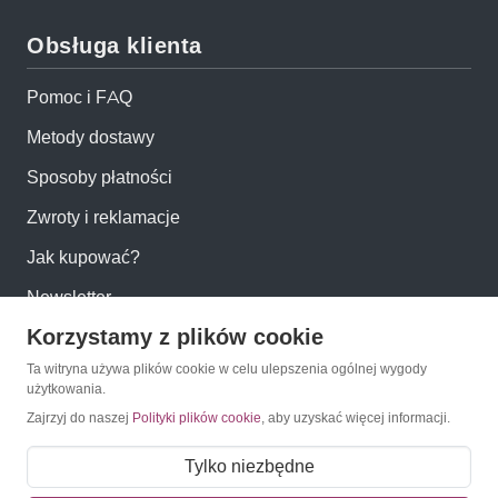
Obsługa klienta
Pomoc i FAQ
Metody dostawy
Sposoby płatności
Zwroty i reklamacje
Jak kupować?
Newsletter
Korzystamy z plików cookie
Konto
Ta witryna używa plików cookie w celu ulepszenia ogólnej wygody
użytkowania.
Zajrzyj do naszej
Polityki plików cookie
, aby uzyskać więcej informacji.
Moje konto
Moje zamówienia
Tylko niezbędne