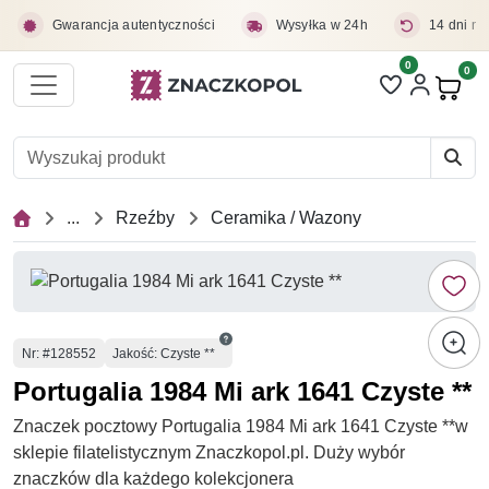
Przejdź do treści głównej
Gwarancja autentyczności
Wysyłka w 24h
14 dni na
0
Liczba pozycji 
0
Pro
...
Rzeźby
Ceramika / Wazony
Numer
Nr
: #128552
Jakość: Czyste **
Portugalia 1984 Mi ark 1641 Czyste **
Znaczek pocztowy Portugalia 1984 Mi ark 1641 Czyste **w
sklepie filatelistycznym Znaczkopol.pl. Duży wybór
znaczków dla każdego kolekcjonera