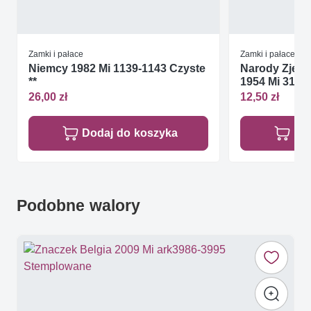
Zamki i pałace
Zamki i pałace
Niemcy 1982 Mi 1139-1143 Czyste
Narody Zjed
**
1954 Mi 31-32
26,00 zł
12,50 zł
Dodaj do koszyka
Do
Podobne walory