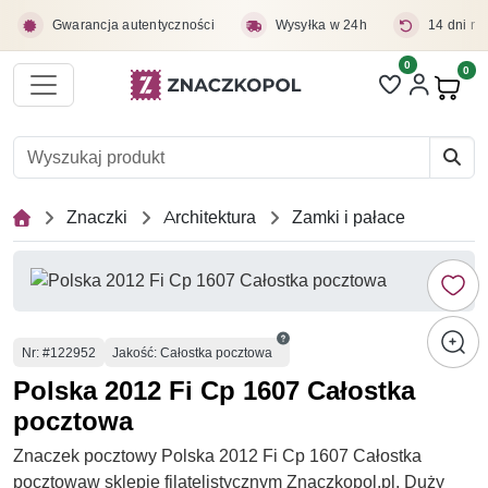
Przejdź do treści głównej
Gwarancja autentyczności
Wysyłka w 24h
14 dni na
0
Liczba pozycji 
0
Pro
Znaczki
Architektura
Zamki i pałace
Numer
Nr
: #122952
Jakość: Całostka pocztowa
Polska 2012 Fi Cp 1607 Całostka
pocztowa
Znaczek pocztowy Polska 2012 Fi Cp 1607 Całostka
pocztowaw sklepie filatelistycznym Znaczkopol.pl. Duży