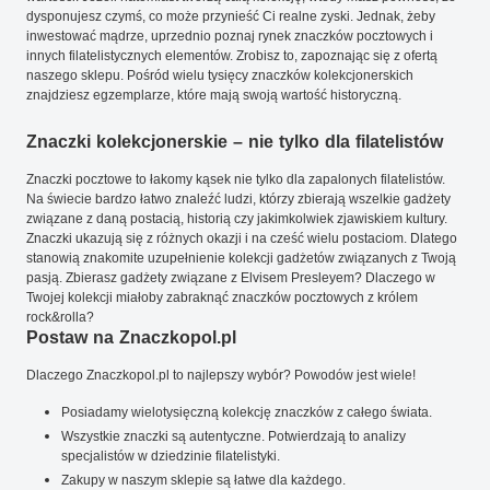
dysponujesz czymś, co może przynieść Ci realne zyski. Jednak, żeby
inwestować mądrze, uprzednio poznaj rynek znaczków pocztowych i
innych filatelistycznych elementów. Zrobisz to, zapoznając się z ofertą
naszego sklepu. Pośród wielu tysięcy znaczków kolekcjonerskich
znajdziesz egzemplarze, które mają swoją wartość historyczną.
Znaczki kolekcjonerskie – nie tylko dla filatelistów
Znaczki pocztowe to łakomy kąsek nie tylko dla zapalonych filatelistów.
Na świecie bardzo łatwo znaleźć ludzi, którzy zbierają wszelkie gadżety
związane z daną postacią, historią czy jakimkolwiek zjawiskiem kultury.
Znaczki ukazują się z różnych okazji i na cześć wielu postaciom. Dlatego
stanowią znakomite uzupełnienie kolekcji gadżetów związanych z Twoją
pasją. Zbierasz gadżety związane z Elvisem Presleyem? Dlaczego w
Twojej kolekcji miałoby zabraknąć znaczków pocztowych z królem
rock&rolla?
Postaw na Znaczkopol.pl
Dlaczego Znaczkopol.pl to najlepszy wybór? Powodów jest wiele!
Posiadamy wielotysięczną kolekcję znaczków z całego świata.
Wszystkie znaczki są autentyczne. Potwierdzają to analizy
specjalistów w dziedzinie filatelistyki.
Zakupy w naszym sklepie są łatwe dla każdego.