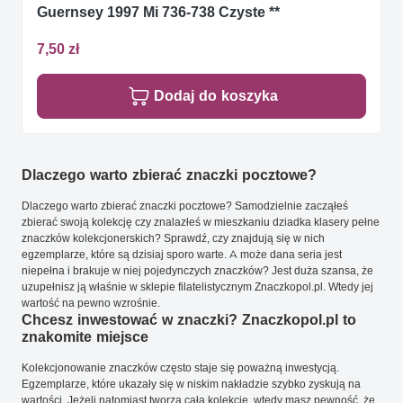
Guernsey 1997 Mi 736-738 Czyste **
7,50 zł
Dodaj do koszyka
Dlaczego warto zbierać znaczki pocztowe?
Dlaczego warto zbierać znaczki pocztowe? Samodzielnie zacząłeś
zbierać swoją kolekcję czy znalazłeś w mieszkaniu dziadka klasery pełne
znaczków kolekcjonerskich? Sprawdź, czy znajdują się w nich
egzemplarze, które są dzisiaj sporo warte. A może dana seria jest
niepełna i brakuje w niej pojedynczych znaczków? Jest duża szansa, że
uzupełnisz ją właśnie w sklepie filatelistycznym Znaczkopol.pl. Wtedy jej
wartość na pewno wzrośnie.
Chcesz inwestować w znaczki? Znaczkopol.pl to
znakomite miejsce
Kolekcjonowanie znaczków często staje się poważną inwestycją.
Egzemplarze, które ukazały się w niskim nakładzie szybko zyskują na
wartości. Jeżeli natomiast tworzą całą kolekcję, wtedy masz pewność, że