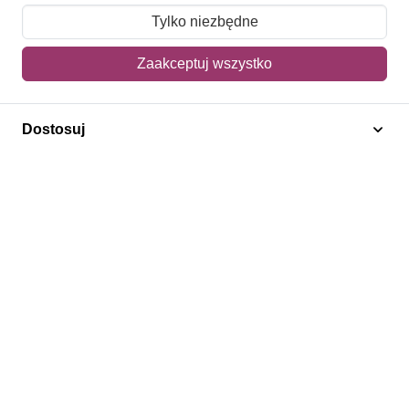
Moje zamówienia
Tylko niezbędne
Mój koszyk
Zaakceptuj wszystko
Adres dostawy
Dostosuj
Polecamy
Znaczki Konie
Znaczki Politycy
Znaczki Żaglowce
Znaczki Kolarstwo
Znaczki Boże Narodzenie
Regulamin
Prywatność
Bezpieczeństwo