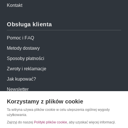
Kontakt
Obsługa klienta
Pomoc i FAQ
Metody dostawy
Sposoby płatności
Zwroty i reklamacje
Jak kupować?
Newsletter
Korzystamy z plików cookie
Konto
Ta witryna używa plików cookie w celu ulepszenia ogólnej wygody
użytkowania.
Moje konto
Zajrzyj do naszej
Polityki plików cookie
, aby uzyskać więcej informacji.