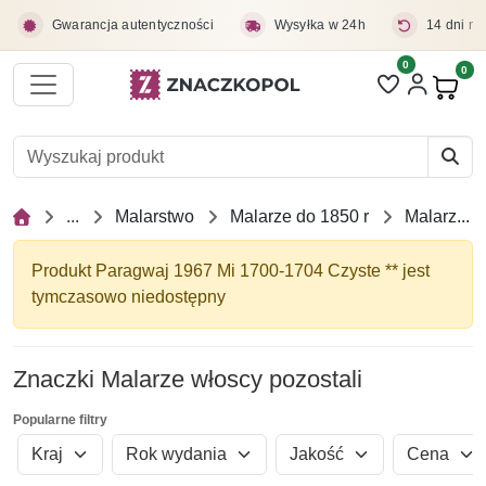
Przejdź do treści głównej
Gwarancja autentyczności
Wysyłka w 24h
14 dni na
0
Liczba pozycji 
0
Pro
...
Malarstwo
Malarze do 1850 r
Malarze włoscy pozostali
Produkt Paragwaj 1967 Mi 1700-1704 Czyste ** jest
tymczasowo niedostępny
Znaczki Malarze włoscy pozostali
Popularne filtry
Kraj
Rok wydania
Jakość
Cena