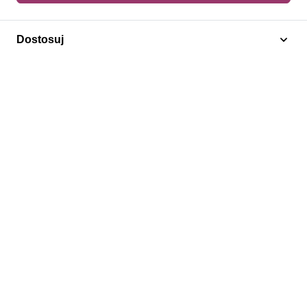
Dodaj do koszyka
Dostosuj
Boże Narodzenie
Niue 1991 Mi 777-780 Czyste **