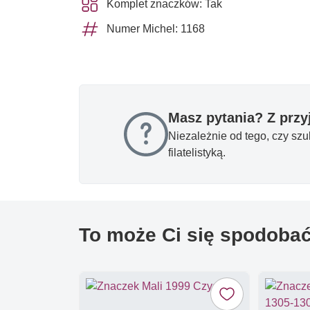
Komplet znaczków: Tak
Numer Michel: 1168
Masz pytania? Z prz
Niezależnie od tego, czy sz
filatelistyką.
To może Ci się spodoba