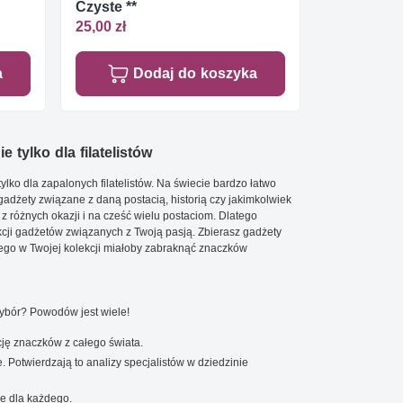
Czyste **
25,00 zł
a
Dodaj do koszyka
e tylko dla filatelistów
ylko dla zapalonych filatelistów. Na świecie bardzo łatwo
 gadżety związane z daną postacią, historią czy jakimkolwiek
 z różnych okazji i na cześć wielu postaciom. Dlatego
cji gadżetów związanych z Twoją pasją. Zbierasz gadżety
go w Twojej kolekcji miałoby zabraknąć znaczków
wybór? Powodów jest wiele!
ję znaczków z całego świata.
. Potwierdzają to analizy specjalistów w dziedzinie
e dla każdego.