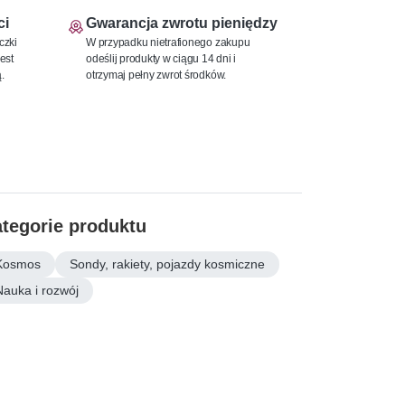
ci
Gwarancja zwrotu pieniędzy
czki
W przypadku nietrafionego zakupu
est
odeślij produkty w ciągu 14 dni i
.
otrzymaj pełny zwrot środków.
tegorie produktu
Kosmos
Sondy, rakiety, pojazdy kosmiczne
Nauka i rozwój