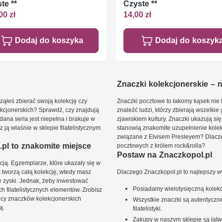
te **
Czyste **
00 zł
14,00 zł
Dodaj do koszyka
Dodaj do koszyk
Znaczki kolekcjonerskie – ni
ąłeś zbierać swoją kolekcję czy
Znaczki pocztowe to łakomy kąsek nie t
kcjonerskich? Sprawdź, czy znajdują
znaleźć ludzi, którzy zbierają wszelkie
dana seria jest niepełna i brakuje w
zjawiskiem kultury. Znaczki ukazują się
ją właśnie w sklepie filatelistycznym
stanowią znakomite uzupełnienie kolek
związane z Elvisem Presleyem? Dlacze
pl to znakomite miejsce
pocztowych z królem rock&rolla?
Postaw na Znaczkopol.pl
ją. Egzemplarze, które ukazały się w
t tworzą całą kolekcję, wtedy masz
Dlaczego Znaczkopol.pl to najlepszy 
 zyski. Jednak, żeby inwestować
Posiadamy wielotysięczną kolekc
 filatelistycznych elementów. Zrobisz
ięcy znaczków kolekcjonerskich
Wszystkie znaczki są autentyczne
ą.
filatelistyki.
Zakupy w naszym sklepie są łatw