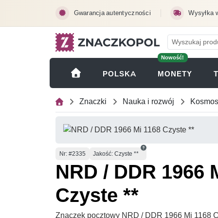
Przejdź do treści głównej
Gwarancja autentyczności
Wysyłka 
Nowość!
(OTWI
POLSKA
MONETY
Znaczki
Nauka i rozwój
Kosmo
Numer
Nr
: #2335
Jakość: Czyste **
NRD / DDR 1966 M
Czyste **
Znaczek pocztowy NRD / DDR 1966 Mi 1168 Cz