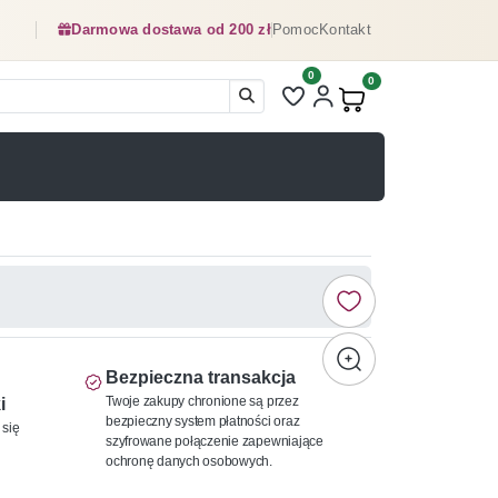
Darmowa dostawa od 200 zł
Pomoc
Kontakt
0
Liczba pozycji na liście ulubionyc
0
Produkty w koszyku:
Bezpieczna transakcja
Twoje zakupy chronione są przez
i
bezpieczny system płatności oraz
 się
szyfrowane połączenie zapewniające
ochronę danych osobowych.