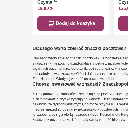
Czyste **
Czys
19,00 zł
125,
Dodaj do koszyka
Dlaczego warto zbierać znaczki pocztowe?
Dlaczego warto zbierać znaczki pocztowe? Samodzielnie zacz
znalazłeś w mieszkaniu dziadka klasery pełne znaczków kole
się w nich egzemplarze, które są dzisiaj sporo warte. A może 
niej pojedynczych znaczków? Jest duża szansa, że uzupełnisz 
Znaczkopol.pl. Wtedy jej wartość na pewno wzrośnie.
Chcesz inwestować w znaczki? Znaczkopol.
Kolekcjonowanie znaczków często staje się poważną inwestyc
niskim nakładzie szybko zyskują na wartości. Jeżeli natomias
pewność, że dysponujesz czymś, co może przynieść Ci realne
mądrze, uprzednio poznaj rynek znaczków pocztowych i innych
to, zapoznając się z ofertą naszego sklepu. Pośród wielu tys
znajdziesz egzemplarze, które mają swoją wartość historyczn