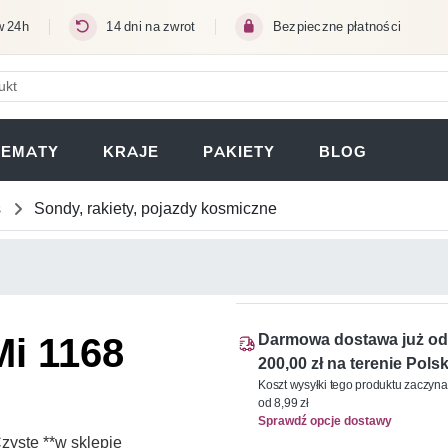
w 24h
14 dni na zwrot
Bezpieczne płatności
ERA SIĘ W NOWEJ KARCIE)
TEMATY
KRAJE
PAKIETY
BLOG
s
Sondy, rakiety, pojazdy kosmiczne
i 1168
Darmowa dostawa już od
200,00 zł na terenie Polsk
Koszt wysyłki tego produktu zaczyna
od 8,99 zł
Sprawdź opcje dostawy
yste **w sklepie