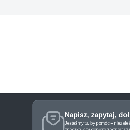
Napisz, zapytaj, do
Jesteśmy tu, by pomóc – niezale
znaczka, czy dopiero zaczynasz pr