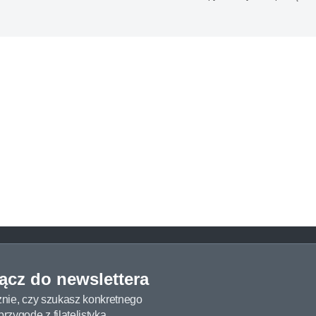
łącz do newslettera
żnie, czy szukasz konkretnego
zygodę z filatelistyką.