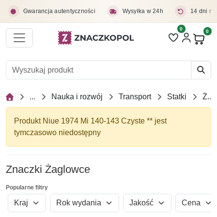
Przejdź do treści głównej
Gwarancja autentyczności
Wysyłka w 24h
14 dni na
0
Liczba pozycji 
0
Pro
...
Nauka i rozwój
Transport
Statki
Żaglowce
Produkt Niue 1974 Mi 140-143 Czyste ** jest
tymczasowo niedostępny
Znaczki Żaglowce
Popularne filtry
Kraj
Rok wydania
Jakość
Cena