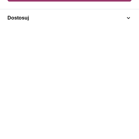
Dodaj do koszyka
Dostosuj
Żaglowce
Szwecja 1967 Mi 590-593A,C,Do,Du,Dl,Dr Czyste **