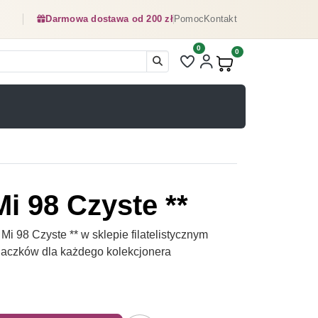
Darmowa dostawa od 200 zł
Pomoc
Kontakt
0
Liczba pozycji na liście ulubionyc
0
Produkty w koszyku:
i 98 Czyste **
i 98 Czyste ** w sklepie filatelistycznym
naczków dla każdego kolekcjonera