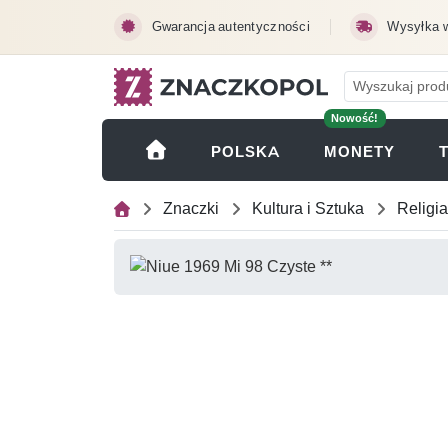
Przejdź do treści głównej
Gwarancja autentyczności
Wysyłka 
Nowość!
(OTWI
POLSKA
MONETY
Znaczki
Kultura i Sztuka
Religia