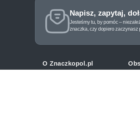
Napisz, zapytaj, do
Jesteśmy tu, by pomóc – niezale
znaczka, czy dopiero zaczynasz pr
O Znaczkopol.pl
Obs
O nas
Pomo
Blog
Meto
Regulamin
Spos
Polityka prywatności
Zwrot
Mapa strony
Jak 
Kontakt
Newsl