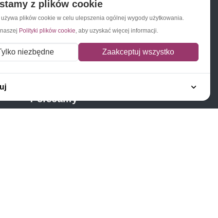
stamy z plików cookie
a używa plików cookie w celu ulepszenia ogólnej wygody użytkowania.
 naszej
Polityki plików cookie
, aby uzyskać więcej informacji.
Napisz do nas
Zapisz się do newslettera
Tylko niezbędne
Zaakceptuj wszystko
uj
Polecamy
Znaczki Konie
Znaczki Politycy
Znaczki Żaglowce
Znaczki Kolarstwo
Znaczki Boże Narodzenie