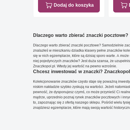
Dodaj do koszyka
Dlaczego warto zbierać znaczki pocztowe?
Dlaczego warto zbierać znaczki pocztowe? Samodzielnie zacz
znalazłeś w mieszkaniu dziadka klasery pełne znaczków kole
się w nich egzemplarze, które są dzisiaj sporo warte. A może 
niej pojedynczych znaczków? Jest duża szansa, że uzupełnisz 
Znaczkopol.pl. Wtedy jej wartość na pewno wzrośnie.
Chcesz inwestować w znaczki? Znaczkopol.
Kolekcjonowanie znaczków często staje się poważną inwestyc
niskim nakładzie szybko zyskują na wartości. Jeżeli natomias
pewność, że dysponujesz czymś, co może przynieść Ci realne
mądrze, uprzednio poznaj rynek znaczków pocztowych i innych
to, zapoznając się z ofertą naszego sklepu. Pośród wielu tys
znajdziesz egzemplarze, które mają swoją wartość historyczn