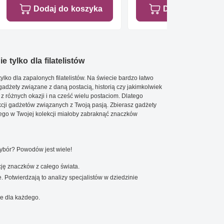
Dodaj do koszyka
Dodaj do koszy
e tylko dla filatelistów
ylko dla zapalonych filatelistów. Na świecie bardzo łatwo
 gadżety związane z daną postacią, historią czy jakimkolwiek
 z różnych okazji i na cześć wielu postaciom. Dlatego
cji gadżetów związanych z Twoją pasją. Zbierasz gadżety
go w Twojej kolekcji miałoby zabraknąć znaczków
wybór? Powodów jest wiele!
ję znaczków z całego świata.
. Potwierdzają to analizy specjalistów w dziedzinie
e dla każdego.