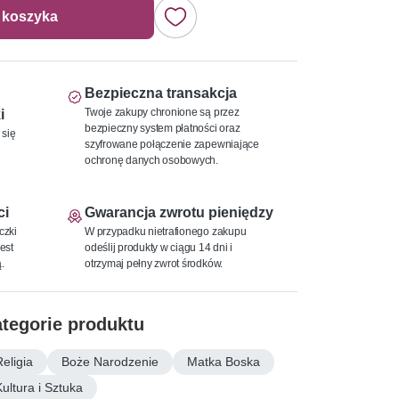
 koszyka
Bezpieczna transakcja
Twoje zakupy chronione są przez
i
bezpieczny system płatności oraz
 się
szyfrowane połączenie zapewniające
ochronę danych osobowych.
ci
Gwarancja zwrotu pieniędzy
czki
W przypadku nietrafionego zakupu
est
odeślij produkty w ciągu 14 dni i
.
otrzymaj pełny zwrot środków.
tegorie produktu
Religia
Boże Narodzenie
Matka Boska
Kultura i Sztuka