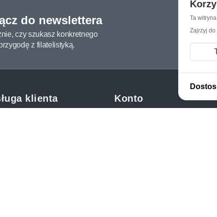
Korzy
łącz do newslettera
Ta witryn
Zajrzyj do
żnie, czy szukasz konkretnego
zygodę z filatelistyką.
Dostos
ługa klienta
Konto
c i FAQ
Moje konto
dy dostawy
Moje zamówienia
oby płatności
Mój koszyk
y i reklamacje
Adres dostawy
kupować?
etter