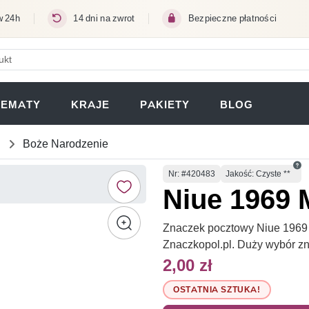
w 24h
14 dni na zwrot
Bezpieczne płatności
ERA SIĘ W NOWEJ KARCIE)
TEMATY
KRAJE
PAKIETY
BLOG
Boże Narodzenie
Numer
Nr
: #420483
Jakość: Czyste **
Niue 1969 M
Znaczek pocztowy Niue 1969 M
Znaczkopol.pl. Duży wybór z
2,00 zł
OSTATNIA SZTUKA!