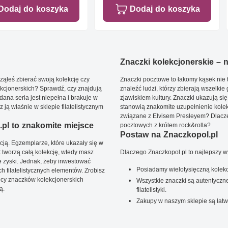
Dodaj do koszyka
Dodaj do koszyka
Znaczki kolekcjonerskie – ni
ąłeś zbierać swoją kolekcję czy
Znaczki pocztowe to łakomy kąsek nie t
kcjonerskich? Sprawdź, czy znajdują
znaleźć ludzi, którzy zbierają wszelkie
dana seria jest niepełna i brakuje w
zjawiskiem kultury. Znaczki ukazują się
ją właśnie w sklepie filatelistycznym
stanowią znakomite uzupełnienie kolek
związane z Elvisem Presleyem? Dlacze
pl to znakomite miejsce
pocztowych z królem rock&rolla?
Postaw na Znaczkopol.pl
ją. Egzemplarze, które ukazały się w
t tworzą całą kolekcję, wtedy masz
Dlaczego Znaczkopol.pl to najlepszy 
 zyski. Jednak, żeby inwestować
Posiadamy wielotysięczną kolekc
 filatelistycznych elementów. Zrobisz
ięcy znaczków kolekcjonerskich
Wszystkie znaczki są autentyczne
ą.
filatelistyki.
Zakupy w naszym sklepie są łatw