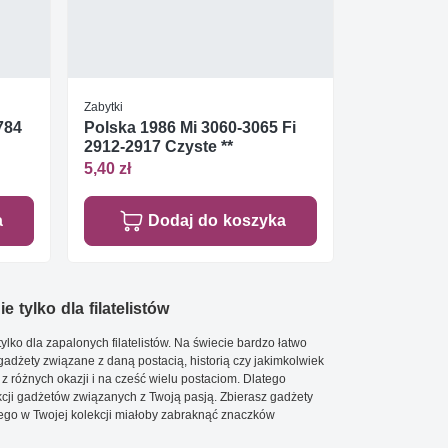
Zabytki
784
Polska 1986 Mi 3060-3065 Fi
2912-2917 Czyste **
5,40 zł
a
Dodaj do koszyka
e tylko dla filatelistów
ylko dla zapalonych filatelistów. Na świecie bardzo łatwo
 gadżety związane z daną postacią, historią czy jakimkolwiek
 z różnych okazji i na cześć wielu postaciom. Dlatego
cji gadżetów związanych z Twoją pasją. Zbierasz gadżety
go w Twojej kolekcji miałoby zabraknąć znaczków