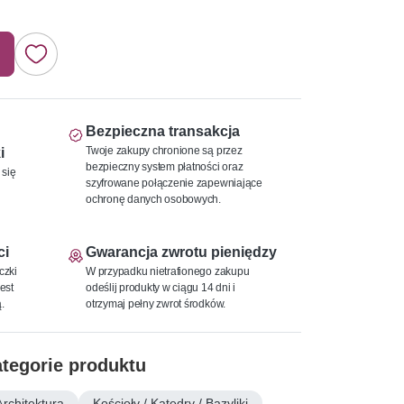
Bezpieczna transakcja
Twoje zakupy chronione są przez
i
bezpieczny system płatności oraz
 się
szyfrowane połączenie zapewniające
ochronę danych osobowych.
ci
Gwarancja zwrotu pieniędzy
czki
W przypadku nietrafionego zakupu
est
odeślij produkty w ciągu 14 dni i
.
otrzymaj pełny zwrot środków.
tegorie produktu
Architektura
Kościoły / Katedry / Bazyliki