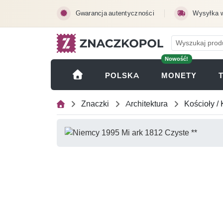
Przejdź do treści głównej
Gwarancja autentyczności
Wysyłka 
Nowość!
(OTWI
POLSKA
MONETY
Znaczki
Architektura
Kościoły / 