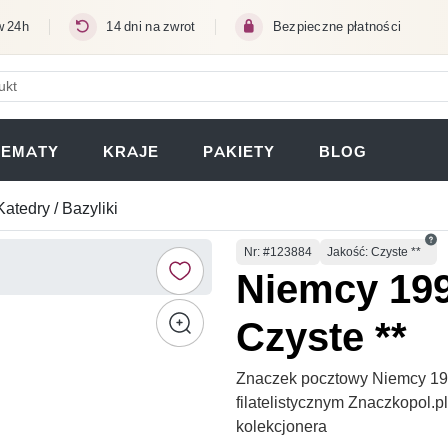
w 24h
14 dni na zwrot
Bezpieczne płatności
ERA SIĘ W NOWEJ KARCIE)
TEMATY
KRAJE
PAKIETY
BLOG
Katedry / Bazyliki
Numer
Nr
: #123884
Jakość: Czyste **
Niemcy 199
Czyste **
Znaczek pocztowy Niemcy 199
filatelistycznym Znaczkopol.
kolekcjonera