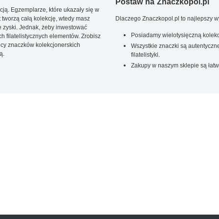
Postaw na Znaczkopol.pl
ją. Egzemplarze, które ukazały się w
t tworzą całą kolekcję, wtedy masz
Dlaczego Znaczkopol.pl to najlepszy 
 zyski. Jednak, żeby inwestować
Posiadamy wielotysięczną kolekc
 filatelistycznych elementów. Zrobisz
ięcy znaczków kolekcjonerskich
Wszystkie znaczki są autentyczne
ą.
filatelistyki.
Zakupy w naszym sklepie są łatw