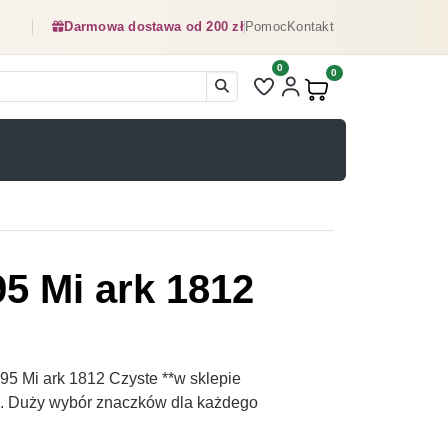
Darmowa dostawa od 200 zł
Pomoc
Kontakt
0
Liczba pozycji na liście ulubionyc
0
Produkty w koszyku:
5 Mi ark 1812
5 Mi ark 1812 Czyste **w sklepie
pl. Duży wybór znaczków dla każdego