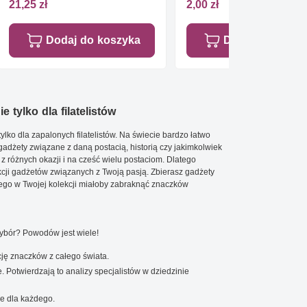
21,25 zł
2,00 zł
Dodaj do koszyka
Dodaj do koszy
e tylko dla filatelistów
ylko dla zapalonych filatelistów. Na świecie bardzo łatwo
 gadżety związane z daną postacią, historią czy jakimkolwiek
 z różnych okazji i na cześć wielu postaciom. Dlatego
cji gadżetów związanych z Twoją pasją. Zbierasz gadżety
go w Twojej kolekcji miałoby zabraknąć znaczków
wybór? Powodów jest wiele!
ję znaczków z całego świata.
. Potwierdzają to analizy specjalistów w dziedzinie
e dla każdego.