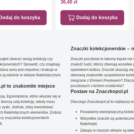
36,40 zł
Dodaj do koszyka
Dodaj do koszyka
Znaczki kolekcjonerskie – ni
ąłeś zbierać swoją kolekcję czy
Znaczki pocztowe to łakomy kąsek nie t
kcjonerskich? Sprawdź, czy znajdują
znaleźć ludzi, którzy zbierają wszelkie
dana seria jest niepełna i brakuje w
zjawiskiem kultury. Znaczki ukazują się
ją właśnie w sklepie filatelistycznym
stanowią znakomite uzupełnienie kolek
związane z Elvisem Presleyem? Dlacze
pl to znakomite miejsce
pocztowych z królem rock&rolla?
Postaw na Znaczkopol.pl
ją. Egzemplarze, które ukazały się w
t tworzą całą kolekcję, wtedy masz
Dlaczego Znaczkopol.pl to najlepszy 
 zyski. Jednak, żeby inwestować
Posiadamy wielotysięczną kolekc
 filatelistycznych elementów. Zrobisz
ięcy znaczków kolekcjonerskich
Wszystkie znaczki są autentyczne
ą.
filatelistyki.
Zakupy w naszym sklepie są łatw