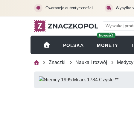
Przejdź do treści głównej
Gwarancja autentyczności
Wysyłka 
Nowość!
(OTWI
POLSKA
MONETY
Znaczki
Nauka i rozwój
Medycy