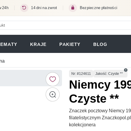
w 24h
14 dni na zwrot
Bezpieczne płatności
ERA SIĘ W NOWEJ KARCIE)
TEMATY
KRAJE
PAKIETY
BLOG
na
Numer
Nr
: #124611
Jakość: Czyste **
Niemcy 199
Czyste **
Znaczek pocztowy Niemcy 199
filatelistycznym Znaczkopol.
kolekcjonera