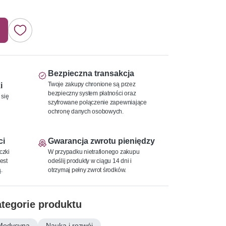
Bezpieczna transakcja
Twoje zakupy chronione są przez
i
bezpieczny system płatności oraz
 się
szyfrowane połączenie zapewniające
ochronę danych osobowych.
ci
Gwarancja zwrotu pieniędzy
czki
W przypadku nietrafionego zakupu
est
odeślij produkty w ciągu 14 dni i
.
otrzymaj pełny zwrot środków.
tegorie produktu
Medycyna
Nauka i rozwój