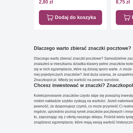
2,80 zł
8,75 zł
Dodaj do koszyka
Dlaczego warto zbierać znaczki pocztowe?
Dlaczego warto zbierać znaczki pocztowe? Samodzielnie zacz
znalazłeś w mieszkaniu dziadka klasery pełne znaczków kole
się w nich egzemplarze, które są dzisiaj sporo warte. A może 
niej pojedynczych znaczków? Jest duża szansa, że uzupełnisz 
Znaczkopol.pl. Wtedy jej wartość na pewno wzrośnie.
Chcesz inwestować w znaczki? Znaczkopol.
Kolekcjonowanie znaczków często staje się poważną inwestyc
niskim nakładzie szybko zyskują na wartości. Jeżeli natomias
pewność, że dysponujesz czymś, co może przynieść Ci realne
mądrze, uprzednio poznaj rynek znaczków pocztowych i innych
to, zapoznając się z ofertą naszego sklepu. Pośród wielu tys
znajdziesz egzemplarze, które mają swoją wartość historyczn