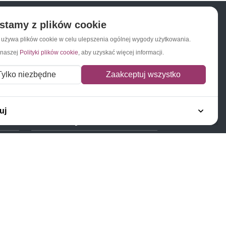
stamy z plików cookie
a używa plików cookie w celu ulepszenia ogólnej wygody użytkowania.
Napisz do nas
Zapisz się do newslettera
 naszej
Polityki plików cookie
, aby uzyskać więcej informacji.
Tylko niezbędne
Zaakceptuj wszystko
uj
Polecamy
Znaczki Konie
Znaczki Politycy
Znaczki Żaglowce
Znaczki Kolarstwo
Znaczki Boże Narodzenie