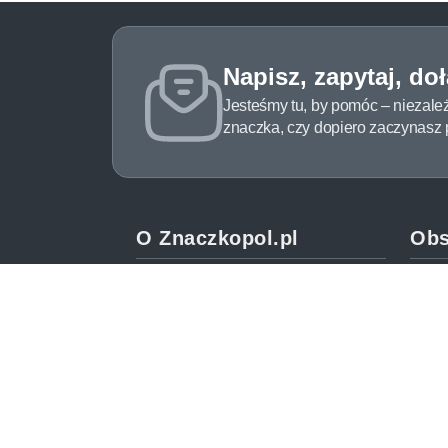
Napisz, zapytaj, do
Jesteśmy tu, by pomóc – niezale
znaczka, czy dopiero zaczynasz pr
O Znaczkopol.pl
Obs
O nas
Pomo
Blog
Meto
Regulamin
Spos
Polityka prywatności
Zwrot
Mapa strony
Jak 