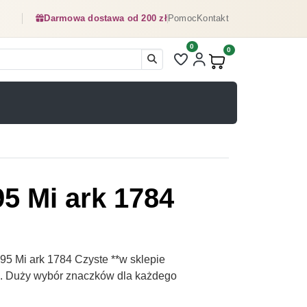
Darmowa dostawa od 200 zł
Pomoc
Kontakt
0
Liczba pozycji na liście ulubionyc
0
Produkty w koszyku:
5 Mi ark 1784
5 Mi ark 1784 Czyste **w sklepie
pl. Duży wybór znaczków dla każdego