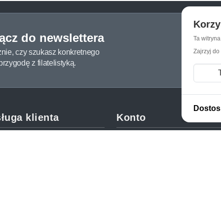
Korzy
łącz do newslettera
Ta witryn
żnie, czy szukasz konkretnego
Zajrzyj do
zygodę z filatelistyką.
Dostos
ługa klienta
Konto
c i FAQ
Moje konto
dy dostawy
Moje zamówienia
oby płatności
Mój koszyk
y i reklamacje
Adres dostawy
kupować?