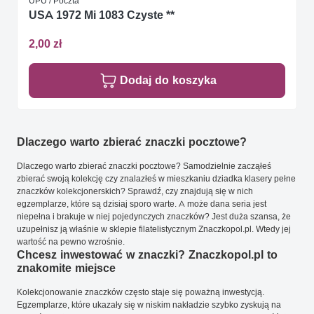
UPU / Poczta
USA 1972 Mi 1083 Czyste **
2,00 zł
Dodaj do koszyka
Dlaczego warto zbierać znaczki pocztowe?
Dlaczego warto zbierać znaczki pocztowe? Samodzielnie zacząłeś
zbierać swoją kolekcję czy znalazłeś w mieszkaniu dziadka klasery pełne
znaczków kolekcjonerskich? Sprawdź, czy znajdują się w nich
egzemplarze, które są dzisiaj sporo warte. A może dana seria jest
niepełna i brakuje w niej pojedynczych znaczków? Jest duża szansa, że
uzupełnisz ją właśnie w sklepie filatelistycznym Znaczkopol.pl. Wtedy jej
wartość na pewno wzrośnie.
Chcesz inwestować w znaczki? Znaczkopol.pl to
znakomite miejsce
Kolekcjonowanie znaczków często staje się poważną inwestycją.
Egzemplarze, które ukazały się w niskim nakładzie szybko zyskują na