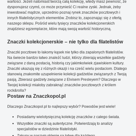
wartości. Jeżeli natomiast tworzą całą kolekcję, wtedy masz pewność, że
dysponujesz czymś, co może przynieść Ci realne zyski. Jednak, żeby
inwestować mądrze, uprzednio poznaj rynek znaczków pocztowych i
innych filatelistycznych elementów. Zrobisz to, zapoznając się z ofertą
naszego sklepu. Pośród wielu tysięcy znaczków kolekcjonerskich
znajdziesz egzemplarze, które mają swoją wartość historyczną.
Znaczki kolekcjonerskie – nie tylko dla filatelistów
Znaczki pocztowe to łakomy kąsek nie tylko dla zapalonych filatelistów.
Na świecie bardzo łatwo znaleźć ludzi, którzy zbierają wszelkie gadżety
związane z daną postacią, historią czy jakimkolwiek zjawiskiem kultury.
Znaczki ukazują się z różnych okazji i na cześć wielu postaciom. Dlatego
stanowią znakomite uzupełnienie kolekcji gadżetów związanych z Twoją
pasją. Zbierasz gadżety związane z Elvisem Presleyem? Dlaczego w
Twojej kolekcji miałoby zabraknąć znaczków pocztowych z królem
rock&rolla?
Postaw na Znaczkopol.pl
Dlaczego Znaczkopol.pl to najlepszy wybór? Powodów jest wiele!
Posiadamy wielotysięczną kolekcję znaczków z całego świata.
Wszystkie znaczki są autentyczne. Potwierdzają to analizy
specjalistów w dziedzinie filatelistyki.
Zakupy w naszym sklepie są łatwe dla każdego.