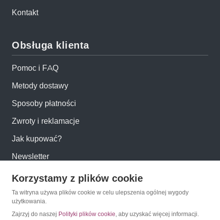
Kontakt
Obsługa klienta
Pomoc i FAQ
Metody dostawy
Sposoby płatności
Zwroty i reklamacje
Jak kupować?
Newsletter
Korzystamy z plików cookie
Konto
Ta witryna używa plików cookie w celu ulepszenia ogólnej wygody
użytkowania.
Moje konto
Zajrzyj do naszej
Polityki plików cookie
, aby uzyskać więcej informacji.