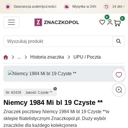
Przejdź do treści głównej
Gwarancja autentyczności
Wysyłka w 24h
14 dni na
0
Liczba pozycji 
0
Pro
...
Historia znaczka
UPU / Poczta
Numer
Nr
: #2429
Jakość: Czyste **
Niemcy 1984 Mi bl 19 Czyste **
Znaczek pocztowy Niemcy 1984 Mi bl 19 Czyste **w
sklepie filatelistycznym Znaczkopol.pl. Duży wybór
znaczków dla każdego kolekcjonera