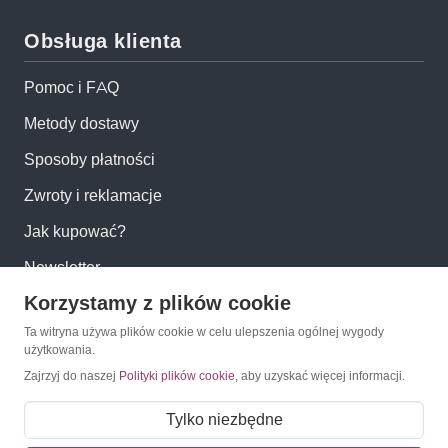
Obsługa klienta
Pomoc i FAQ
Metody dostawy
Sposoby płatności
Zwroty i reklamacje
Jak kupować?
Newsletter
Korzystamy z plików cookie
Konto
Ta witryna używa plików cookie w celu ulepszenia ogólnej wygody
użytkowania.
Zajrzyj do naszej
Polityki plików cookie
, aby uzyskać więcej informacji.
Moje konto
Moje zamówienia
Tylko niezbędne