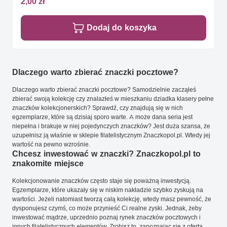
2,00 zł
Dodaj do koszyka
Dlaczego warto zbierać znaczki pocztowe?
Dlaczego warto zbierać znaczki pocztowe? Samodzielnie zacząłeś
zbierać swoją kolekcję czy znalazłeś w mieszkaniu dziadka klasery pełne
znaczków kolekcjonerskich? Sprawdź, czy znajdują się w nich
egzemplarze, które są dzisiaj sporo warte. A może dana seria jest
niepełna i brakuje w niej pojedynczych znaczków? Jest duża szansa, że
uzupełnisz ją właśnie w sklepie filatelistycznym Znaczkopol.pl. Wtedy jej
wartość na pewno wzrośnie.
Chcesz inwestować w znaczki? Znaczkopol.pl to
znakomite miejsce
Kolekcjonowanie znaczków często staje się poważną inwestycją.
Egzemplarze, które ukazały się w niskim nakładzie szybko zyskują na
wartości. Jeżeli natomiast tworzą całą kolekcję, wtedy masz pewność, że
dysponujesz czymś, co może przynieść Ci realne zyski. Jednak, żeby
inwestować mądrze, uprzednio poznaj rynek znaczków pocztowych i
innych filatelistycznych elementów. Zrobisz to, zapoznając się z ofertą