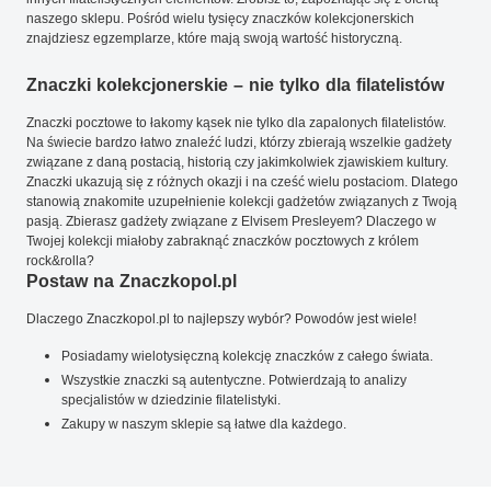
naszego sklepu. Pośród wielu tysięcy znaczków kolekcjonerskich
znajdziesz egzemplarze, które mają swoją wartość historyczną.
Znaczki kolekcjonerskie – nie tylko dla filatelistów
Znaczki pocztowe to łakomy kąsek nie tylko dla zapalonych filatelistów.
Na świecie bardzo łatwo znaleźć ludzi, którzy zbierają wszelkie gadżety
związane z daną postacią, historią czy jakimkolwiek zjawiskiem kultury.
Znaczki ukazują się z różnych okazji i na cześć wielu postaciom. Dlatego
stanowią znakomite uzupełnienie kolekcji gadżetów związanych z Twoją
pasją. Zbierasz gadżety związane z Elvisem Presleyem? Dlaczego w
Twojej kolekcji miałoby zabraknąć znaczków pocztowych z królem
rock&rolla?
Postaw na Znaczkopol.pl
Dlaczego Znaczkopol.pl to najlepszy wybór? Powodów jest wiele!
Posiadamy wielotysięczną kolekcję znaczków z całego świata.
Wszystkie znaczki są autentyczne. Potwierdzają to analizy
specjalistów w dziedzinie filatelistyki.
Zakupy w naszym sklepie są łatwe dla każdego.