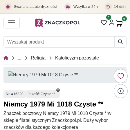
Przejdź do treści głównej
Gwarancja autentyczności
Wysyłka w 24h
14 dni na
0
Liczba pozycji 
0
Pro
...
Religia
Katolicyzm pozostałe
Numer
Nr
: #16320
Jakość: Czyste **
Niemcy 1979 Mi 1018 Czyste **
Znaczek pocztowy Niemcy 1979 Mi 1018 Czyste **w
sklepie filatelistycznym Znaczkopol.pl. Duży wybór
znaczków dla każdego kolekcjonera