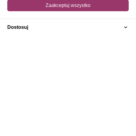
Mój koszyk
Zaakceptuj wszystko
Adres dostawy
Dostosuj
Polecamy
Znaczki Konie
Znaczki Politycy
Znaczki Żaglowce
Znaczki Kolarstwo
Znaczki Boże Narodzenie
Regulamin
Prywatność
Bezpieczeństwo
2026 © SlimAD All Rights Reserved.