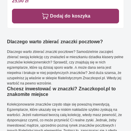
25,00 zł
Dodaj do koszyka
Dlaczego warto zbierać znaczki pocztowe?
Dlaczego warto zbierać znaczki pocztowe? Samodzielnie zacząłeś
zbierać swoją kolekcję czy znalazłeś w mieszkaniu dziadka klasery pełne
znaczków kolekcjonerskich? Sprawdź, czy znajdują się w nich
egzemplarze, które są dzisiaj sporo warte. A może dana seria jest
niepełna i brakuje w niej pojedynczych znaczków? Jest duża szansa, że
uzupełnisz ją właśnie w sklepie filatelistycznym Znaczkopol.pl. Wtedy jej
wartość na pewno wzrośnie.
Chcesz inwestować w znaczki? Znaczkopol.pl to
znakomite miejsce
Kolekcjonowanie znaczków często staje się poważną inwestycją.
Egzemplarze, które ukazały się w niskim nakładzie szybko zyskują na
wartości. Jeżeli natomiast tworzą całą kolekcję, wtedy masz pewność, że
dysponujesz czymś, co może przynieść Ci realne zyski. Jednak, żeby
inwestować mądrze, uprzednio poznaj rynek znaczków pocztowych i
innych filatelistycznych elementów. Zrobisz to, zapoznając się z ofertą