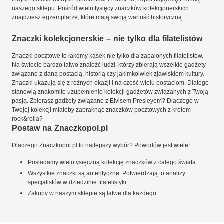
naszego sklepu. Pośród wielu tysięcy znaczków kolekcjonerskich
znajdziesz egzemplarze, które mają swoją wartość historyczną.
Znaczki kolekcjonerskie – nie tylko dla filatelistów
Znaczki pocztowe to łakomy kąsek nie tylko dla zapalonych filatelistów.
Na świecie bardzo łatwo znaleźć ludzi, którzy zbierają wszelkie gadżety
związane z daną postacią, historią czy jakimkolwiek zjawiskiem kultury.
Znaczki ukazują się z różnych okazji i na cześć wielu postaciom. Dlatego
stanowią znakomite uzupełnienie kolekcji gadżetów związanych z Twoją
pasją. Zbierasz gadżety związane z Elvisem Presleyem? Dlaczego w
Twojej kolekcji miałoby zabraknąć znaczków pocztowych z królem
rock&rolla?
Postaw na Znaczkopol.pl
Dlaczego Znaczkopol.pl to najlepszy wybór? Powodów jest wiele!
Posiadamy wielotysięczną kolekcję znaczków z całego świata.
Wszystkie znaczki są autentyczne. Potwierdzają to analizy
specjalistów w dziedzinie filatelistyki.
Zakupy w naszym sklepie są łatwe dla każdego.