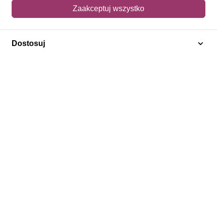
Mój koszyk
Zaakceptuj wszystko
Adres dostawy
Dostosuj
Polecamy
Znaczki Konie
Znaczki Politycy
Znaczki Żaglowce
Znaczki Kwiaty
Znaczki Herby / Heraldyka / Symbole
Regulamin
Prywatność
Bezpieczeństwo
2026 © SlimAD All Rights Reserved.