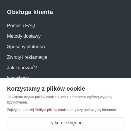
Obsługa klienta
Pomoc i FAQ
Metody dostawy
Sposoby płatności
Zwroty i reklamacje
Jak kupować?
Newsletter
Korzystamy z plików cookie
Konto
Ta witryna używa plików cookie w celu ulepszenia ogólnej wygody
użytkowania.
Zajrzyj do naszej
Polityki plików cookie
, aby uzyskać więcej informacji.
Moje konto
Moje zamówienia
Tylko niezbędne