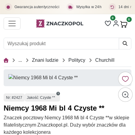
Przejdź do treści głównej
Gwarancja autentyczności
Wysyłka w 24h
14 dni na
0
Liczba pozycji 
0
Pro
...
Znani ludzie
Politycy
Churchill
Numer
Nr
: #2427
Jakość: Czyste **
Niemcy 1968 Mi bl 4 Czyste **
Znaczek pocztowy Niemcy 1968 Mi bl 4 Czyste **w sklepie
filatelistycznym Znaczkopol.pl. Duży wybór znaczków dla
każdego kolekcjonera