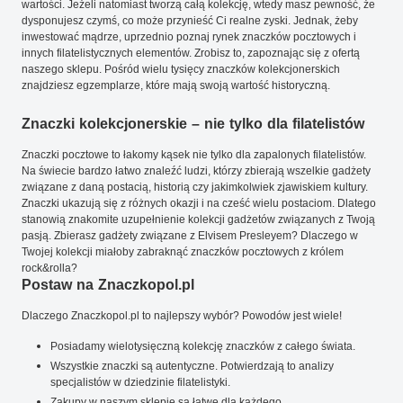
wartości. Jeżeli natomiast tworzą całą kolekcję, wtedy masz pewność, że
dysponujesz czymś, co może przynieść Ci realne zyski. Jednak, żeby
inwestować mądrze, uprzednio poznaj rynek znaczków pocztowych i
innych filatelistycznych elementów. Zrobisz to, zapoznając się z ofertą
naszego sklepu. Pośród wielu tysięcy znaczków kolekcjonerskich
znajdziesz egzemplarze, które mają swoją wartość historyczną.
Znaczki kolekcjonerskie – nie tylko dla filatelistów
Znaczki pocztowe to łakomy kąsek nie tylko dla zapalonych filatelistów.
Na świecie bardzo łatwo znaleźć ludzi, którzy zbierają wszelkie gadżety
związane z daną postacią, historią czy jakimkolwiek zjawiskiem kultury.
Znaczki ukazują się z różnych okazji i na cześć wielu postaciom. Dlatego
stanowią znakomite uzupełnienie kolekcji gadżetów związanych z Twoją
pasją. Zbierasz gadżety związane z Elvisem Presleyem? Dlaczego w
Twojej kolekcji miałoby zabraknąć znaczków pocztowych z królem
rock&rolla?
Postaw na Znaczkopol.pl
Dlaczego Znaczkopol.pl to najlepszy wybór? Powodów jest wiele!
Posiadamy wielotysięczną kolekcję znaczków z całego świata.
Wszystkie znaczki są autentyczne. Potwierdzają to analizy
specjalistów w dziedzinie filatelistyki.
Zakupy w naszym sklepie są łatwe dla każdego.