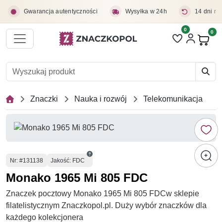
Przejdź do treści głównej
Gwarancja autentyczności
Wysyłka w 24h
14 dni na
0
Liczba pozycji 
0
Pro
Znaczki
Nauka i rozwój
Telekomunikacja
Numer
Nr
: #131138
Jakość: FDC
Monako 1965 Mi 805 FDC
Znaczek pocztowy Monako 1965 Mi 805 FDCw sklepie
filatelistycznym Znaczkopol.pl. Duży wybór znaczków dla
każdego kolekcjonera