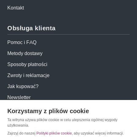
Kontakt
Obsługa klienta
Pomoc i FAQ
Metody dostawy
Sposoby płatności
Zwroty i reklamacje
Jak kupować?
Newsletter
Korzystamy z plików cookie
Konto
Ta witryna używa plików cookie w celu ulepszenia ogólnej wygody
użytkowania.
Moje konto
Zajrzyj do naszej
Polityki plików cookie
, aby uzyskać więcej informacji.