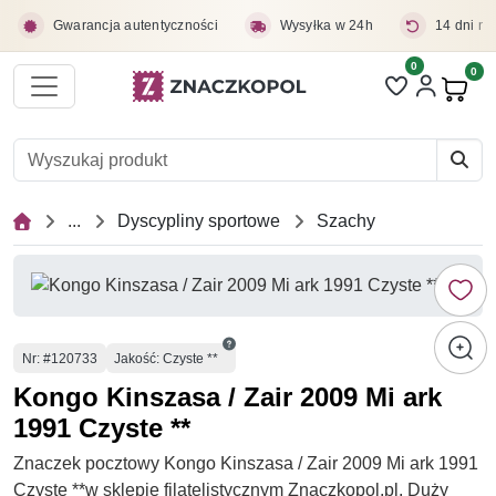
Przejdź do treści głównej
Gwarancja autentyczności
Wysyłka w 24h
14 dni na
0
Liczba pozycji 
0
Pro
...
Dyscypliny sportowe
Szachy
Numer
Nr
: #120733
Jakość: Czyste **
Kongo Kinszasa / Zair 2009 Mi ark
1991 Czyste **
Znaczek pocztowy Kongo Kinszasa / Zair 2009 Mi ark 1991
Czyste **w sklepie filatelistycznym Znaczkopol.pl. Duży