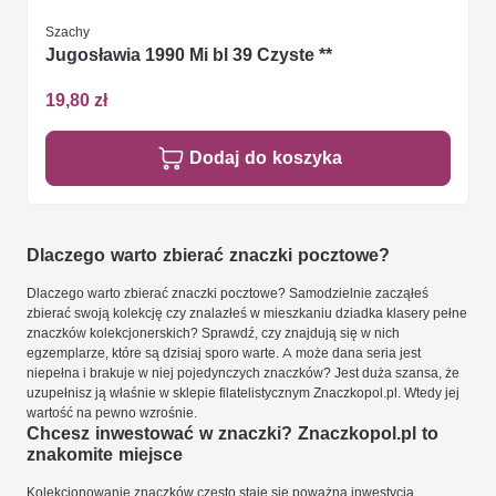
Szachy
Jugosławia 1990 Mi bl 39 Czyste **
19,80 zł
Dodaj do koszyka
Dlaczego warto zbierać znaczki pocztowe?
Dlaczego warto zbierać znaczki pocztowe? Samodzielnie zacząłeś
zbierać swoją kolekcję czy znalazłeś w mieszkaniu dziadka klasery pełne
znaczków kolekcjonerskich? Sprawdź, czy znajdują się w nich
egzemplarze, które są dzisiaj sporo warte. A może dana seria jest
niepełna i brakuje w niej pojedynczych znaczków? Jest duża szansa, że
uzupełnisz ją właśnie w sklepie filatelistycznym Znaczkopol.pl. Wtedy jej
wartość na pewno wzrośnie.
Chcesz inwestować w znaczki? Znaczkopol.pl to
znakomite miejsce
Kolekcjonowanie znaczków często staje się poważną inwestycją.