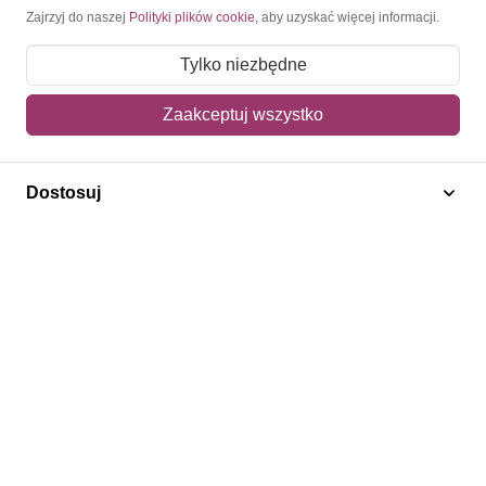
Moje konto
Zajrzyj do naszej
Polityki plików cookie
, aby uzyskać więcej informacji.
Moje zamówienia
Tylko niezbędne
Mój koszyk
Zaakceptuj wszystko
Adres dostawy
Dostosuj
Polecamy
Znaczki Konie
Znaczki Politycy
Znaczki Żaglowce
Znaczki Kolarstwo
Znaczki Boże Narodzenie