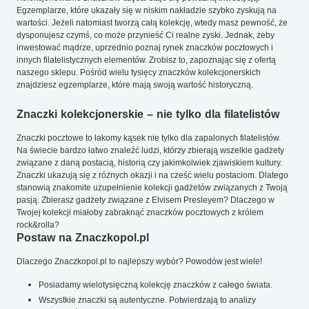
Egzemplarze, które ukazały się w niskim nakładzie szybko zyskują na
wartości. Jeżeli natomiast tworzą całą kolekcję, wtedy masz pewność, że
dysponujesz czymś, co może przynieść Ci realne zyski. Jednak, żeby
inwestować mądrze, uprzednio poznaj rynek znaczków pocztowych i
innych filatelistycznych elementów. Zrobisz to, zapoznając się z ofertą
naszego sklepu. Pośród wielu tysięcy znaczków kolekcjonerskich
znajdziesz egzemplarze, które mają swoją wartość historyczną.
Znaczki kolekcjonerskie – nie tylko dla filatelistów
Znaczki pocztowe to łakomy kąsek nie tylko dla zapalonych filatelistów.
Na świecie bardzo łatwo znaleźć ludzi, którzy zbierają wszelkie gadżety
związane z daną postacią, historią czy jakimkolwiek zjawiskiem kultury.
Znaczki ukazują się z różnych okazji i na cześć wielu postaciom. Dlatego
stanowią znakomite uzupełnienie kolekcji gadżetów związanych z Twoją
pasją. Zbierasz gadżety związane z Elvisem Presleyem? Dlaczego w
Twojej kolekcji miałoby zabraknąć znaczków pocztowych z królem
rock&rolla?
Postaw na Znaczkopol.pl
Dlaczego Znaczkopol.pl to najlepszy wybór? Powodów jest wiele!
Posiadamy wielotysięczną kolekcję znaczków z całego świata.
Wszystkie znaczki są autentyczne. Potwierdzają to analizy