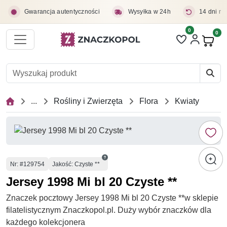
Przejdź do treści głównej
Gwarancja autentyczności
Wysyłka w 24h
14 dni na
0
Liczba pozycji 
0
Pro
...
Rośliny i Zwierzęta
Flora
Kwiaty
Numer
Nr
: #129754
Jakość: Czyste **
Jersey 1998 Mi bl 20 Czyste **
Znaczek pocztowy Jersey 1998 Mi bl 20 Czyste **w sklepie
filatelistycznym Znaczkopol.pl. Duży wybór znaczków dla
każdego kolekcjonera