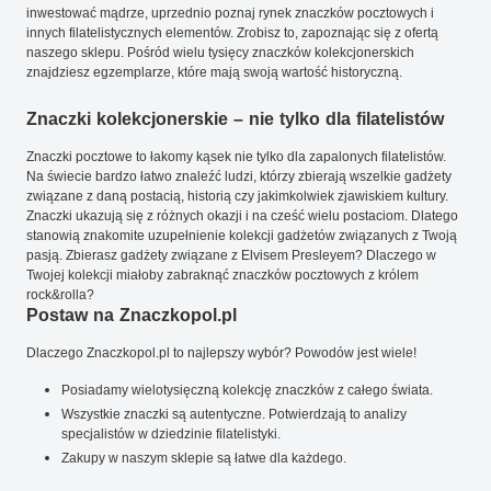
inwestować mądrze, uprzednio poznaj rynek znaczków pocztowych i
innych filatelistycznych elementów. Zrobisz to, zapoznając się z ofertą
naszego sklepu. Pośród wielu tysięcy znaczków kolekcjonerskich
znajdziesz egzemplarze, które mają swoją wartość historyczną.
Znaczki kolekcjonerskie – nie tylko dla filatelistów
Znaczki pocztowe to łakomy kąsek nie tylko dla zapalonych filatelistów.
Na świecie bardzo łatwo znaleźć ludzi, którzy zbierają wszelkie gadżety
związane z daną postacią, historią czy jakimkolwiek zjawiskiem kultury.
Znaczki ukazują się z różnych okazji i na cześć wielu postaciom. Dlatego
stanowią znakomite uzupełnienie kolekcji gadżetów związanych z Twoją
pasją. Zbierasz gadżety związane z Elvisem Presleyem? Dlaczego w
Twojej kolekcji miałoby zabraknąć znaczków pocztowych z królem
rock&rolla?
Postaw na Znaczkopol.pl
Dlaczego Znaczkopol.pl to najlepszy wybór? Powodów jest wiele!
Posiadamy wielotysięczną kolekcję znaczków z całego świata.
Wszystkie znaczki są autentyczne. Potwierdzają to analizy
specjalistów w dziedzinie filatelistyki.
Zakupy w naszym sklepie są łatwe dla każdego.