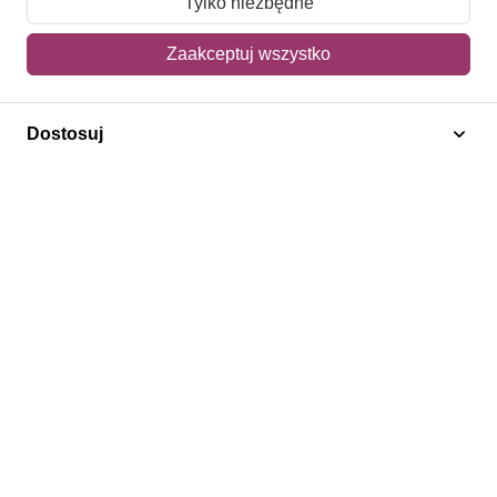
Tylko niezbędne
Mój koszyk
Zaakceptuj wszystko
Adres dostawy
Dostosuj
Polecamy
Znaczki Konie
Znaczki Politycy
Znaczki Żaglowce
Znaczki Kwiaty
Znaczki Boże Narodzenie
Regulamin
Prywatność
Bezpieczeństwo