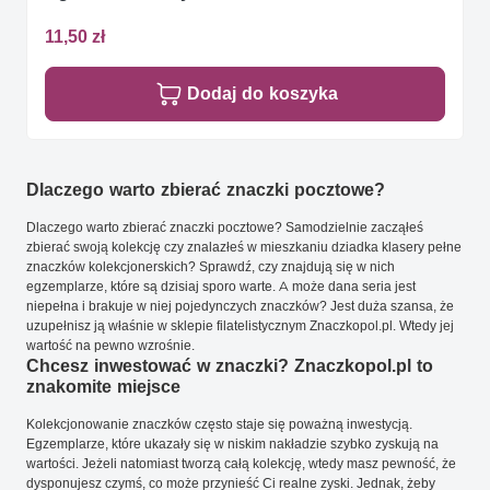
11,50 zł
Dodaj do koszyka
Dlaczego warto zbierać znaczki pocztowe?
Dlaczego warto zbierać znaczki pocztowe? Samodzielnie zacząłeś
zbierać swoją kolekcję czy znalazłeś w mieszkaniu dziadka klasery pełne
znaczków kolekcjonerskich? Sprawdź, czy znajdują się w nich
egzemplarze, które są dzisiaj sporo warte. A może dana seria jest
niepełna i brakuje w niej pojedynczych znaczków? Jest duża szansa, że
uzupełnisz ją właśnie w sklepie filatelistycznym Znaczkopol.pl. Wtedy jej
wartość na pewno wzrośnie.
Chcesz inwestować w znaczki? Znaczkopol.pl to
znakomite miejsce
Kolekcjonowanie znaczków często staje się poważną inwestycją.
Egzemplarze, które ukazały się w niskim nakładzie szybko zyskują na
wartości. Jeżeli natomiast tworzą całą kolekcję, wtedy masz pewność, że
dysponujesz czymś, co może przynieść Ci realne zyski. Jednak, żeby