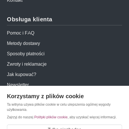
Kontakt
Obsługa klienta
Pomoc i FAQ
Metody dostawy
Sposoby płatności
Zwroty i reklamacje
Jak kupować?
Newsletter
Korzystamy z plików cookie
Konto
Ta witryna używa plików cookie w celu ulepszenia ogólnej wygody
użytkowania.
Moje konto
Zajrzyj do naszej
Polityki plików cookie
, aby uzyskać więcej informacji.
Moje zamówienia