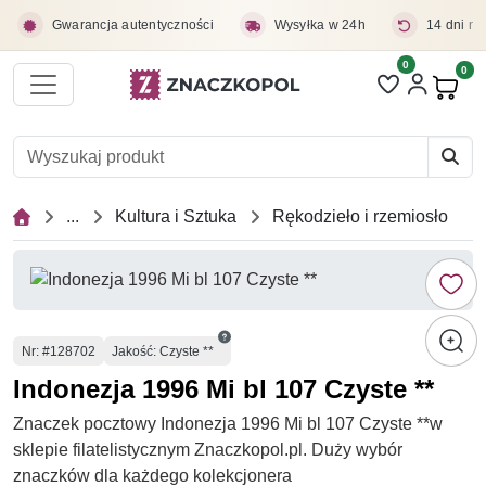
Przejdź do treści głównej
Gwarancja autentyczności
Wysyłka w 24h
14 dni na
0
Liczba pozycji 
0
Pro
...
Kultura i Sztuka
Rękodzieło i rzemiosło
Numer
Nr
: #128702
Jakość: Czyste **
Indonezja 1996 Mi bl 107 Czyste **
Znaczek pocztowy Indonezja 1996 Mi bl 107 Czyste **w
sklepie filatelistycznym Znaczkopol.pl. Duży wybór
znaczków dla każdego kolekcjonera