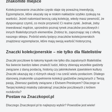
znakomite miejsce
Kolekcjonowanie znaczków często staje się poważną inwestycją.
Egzemplarze, które ukazały się w niskim nakładzie szybko zyskują na
wartości. Jeżeli natomiast tworzą całą kolekcję, wtedy masz pewność, że
dysponujesz czymś, co może przynieść Ci realne zyski. Jednak, żeby
inwestować mądrze, uprzednio poznaj rynek znaczków pocztowych i
innych filatelistycznych elementów. Zrobisz to, zapoznając się z ofertą
naszego sklepu. Pośród wielu tysięcy znaczków kolekcjonerskich
znajdziesz egzemplarze, które mają swoją wartość historyczną.
Znaczki kolekcjonerskie – nie tylko dla filatelistów
Znaczki pocztowe to łakomy kąsek nie tylko dla zapalonych filatelistów.
Na świecie bardzo łatwo znaleźć ludzi, którzy zbierają wszelkie gadżety
związane z daną postacią, historią czy jakimkolwiek zjawiskiem kultury.
Znaczki ukazują się z różnych okazji i na cześć wielu postaciom. Dlatego
stanowią znakomite uzupełnienie kolekcji gadżetów związanych z Twoją
pasją. Zbierasz gadżety związane z Elvisem Presleyem? Dlaczego w
Twojej kolekcji miałoby zabraknąć znaczków pocztowych z królem
rock&rolla?
Postaw na Znaczkopol.pl
Dlaczego Znaczkopol.pl to najlepszy wybór? Powodów jest wiele!