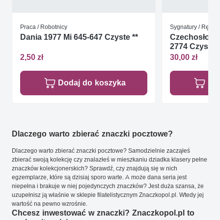
Praca / Robotnicy
Sygnatury / Rękop
Dania 1977 Mi 645-647 Czyste **
Czechosłowac
2774 Czyste *
2,50 zł
30,00 zł
Dodaj do koszyka
Do
Dlaczego warto zbierać znaczki pocztowe?
Dlaczego warto zbierać znaczki pocztowe? Samodzielnie zacząłeś
zbierać swoją kolekcję czy znalazłeś w mieszkaniu dziadka klasery pełne
znaczków kolekcjonerskich? Sprawdź, czy znajdują się w nich
egzemplarze, które są dzisiaj sporo warte. A może dana seria jest
niepełna i brakuje w niej pojedynczych znaczków? Jest duża szansa, że
uzupełnisz ją właśnie w sklepie filatelistycznym Znaczkopol.pl. Wtedy jej
wartość na pewno wzrośnie.
Chcesz inwestować w znaczki? Znaczkopol.pl to