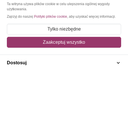
O Znaczkopol.pl
Ta witryna używa plików cookie w celu ulepszenia ogólnej wygody
użytkowania.
Zajrzyj do naszej
Polityki plików cookie
, aby uzyskać więcej informacji.
O nas
Blog
Tylko niezbędne
Regulamin
Zaakceptuj wszystko
Polityka prywatności
Mapa strony
Dostosuj
Kontakt
Obsługa klienta
Pomoc i FAQ
Metody dostawy
Sposoby płatności