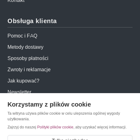
Kontakt
Obsługa klienta
Pomoc i FAQ
Metody dostawy
Sposoby płatności
Zwroty i reklamacje
Jak kupować?
Newsletter
Korzystamy z plików cookie
Konto
Ta witryna używa plików cookie w celu ulepszenia ogólnej wygody
użytkowania.
Moje konto
Zajrzyj do naszej
Polityki plików cookie
, aby uzyskać więcej informacji.
Moje zamówienia