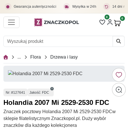
Przejdź do treści głównej
Gwarancja autentyczności
Wysyłka w 24h
14 dni na
0
Liczba pozycji 
0
Pro
...
Flora
Drzewa i lasy
Numer
Nr
: #127641
Jakość: FDC
Holandia 2007 Mi 2529-2530 FDC
Znaczek pocztowy Holandia 2007 Mi 2529-2530 FDCw
sklepie filatelistycznym Znaczkopol.pl. Duży wybór
znaczków dla każdego kolekcjonera