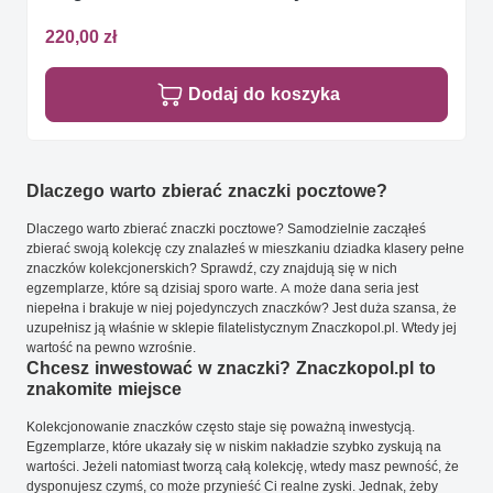
220,00 zł
Dodaj do koszyka
Dlaczego warto zbierać znaczki pocztowe?
Dlaczego warto zbierać znaczki pocztowe? Samodzielnie zacząłeś
zbierać swoją kolekcję czy znalazłeś w mieszkaniu dziadka klasery pełne
znaczków kolekcjonerskich? Sprawdź, czy znajdują się w nich
egzemplarze, które są dzisiaj sporo warte. A może dana seria jest
niepełna i brakuje w niej pojedynczych znaczków? Jest duża szansa, że
uzupełnisz ją właśnie w sklepie filatelistycznym Znaczkopol.pl. Wtedy jej
wartość na pewno wzrośnie.
Chcesz inwestować w znaczki? Znaczkopol.pl to
znakomite miejsce
Kolekcjonowanie znaczków często staje się poważną inwestycją.
Egzemplarze, które ukazały się w niskim nakładzie szybko zyskują na
wartości. Jeżeli natomiast tworzą całą kolekcję, wtedy masz pewność, że
dysponujesz czymś, co może przynieść Ci realne zyski. Jednak, żeby