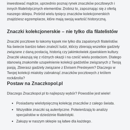
inwestować mądrze, uprzednio poznaj rynek znaczków pocztowych i
innych filatelistycznych elementów. Zrobisz to, zapoznając się z ofertą
naszego sklepu. Pośród wielu tysięcy znaczków kolekcjonerskich
znajdziesz egzemplarze, które mają swoją wartość historyczną.
Znaczki kolekcjonerskie – nie tylko dla filatelistów
Znaczki pocztowe to łakomy kąsek nie tylko dla zapalonych filatelistów.
Na świecie bardzo łatwo znaleźć ludzi, którzy zbierają wszelkie gadżety
związane z daną postacią, historią czy jakimkolwiek zjawiskiem kultury.
Znaczki ukazują się z różnych okazji i na cześć wielu postaciom. Dlatego
stanowią znakomite uzupełnienie kolekcji gadżetów związanych z Twoją
pasją. Zbierasz gadżety związane z Elvisem Presleyem? Dlaczego w
Twojej kolekcji miałoby zabraknąć znaczków pocztowych z królem
rock&rolla?
Postaw na Znaczkopol.pl
Dlaczego Znaczkopol.pl to najlepszy wybór? Powodów jest wiele!
Posiadamy wielotysięczną kolekcję znaczków z całego świata.
Wszystkie znaczki są autentyczne. Potwierdzają to analizy
specjalistów w dziedzinie filatelistyki.
Zakupy w naszym sklepie są łatwe dla każdego.