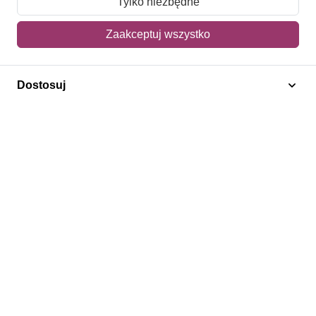
Tylko niezbędne
Mój koszyk
Zaakceptuj wszystko
Adres dostawy
Dostosuj
Polecamy
Znaczki Konie
Znaczki Politycy
Znaczki Żaglowce
Znaczki Kwiaty
Znaczki Herby / Heraldyka / Symbole
Regulamin
Prywatność
Bezpieczeństwo