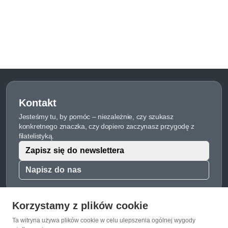
Kontakt
Jesteśmy tu, by pomóc – niezależnie, czy szukasz
konkretnego znaczka, czy dopiero zaczynasz przygodę z
filatelistyką.
Zapisz się do newslettera
Napisz do nas
Korzystamy z plików cookie
Ta witryna używa plików cookie w celu ulepszenia ogólnej wygody
O Znaczkopol.pl