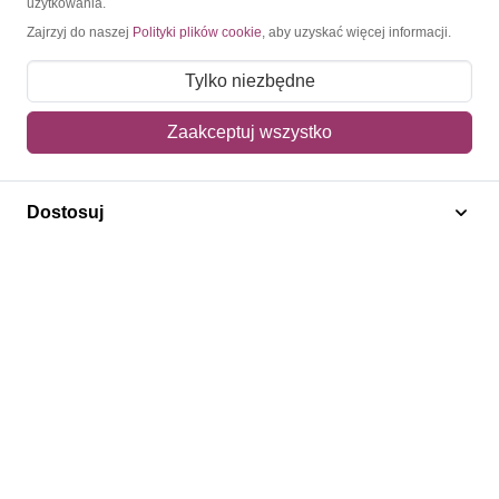
użytkowania.
Zajrzyj do naszej
Polityki plików cookie
, aby uzyskać więcej informacji.
O nas
Tylko niezbędne
Blog
Regulamin
Zaakceptuj wszystko
Polityka prywatności
Mapa strony
Dostosuj
Kontakt
Obsługa klienta
Pomoc i FAQ
Metody dostawy
Sposoby płatności
Zwroty i reklamacje