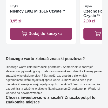
Fizyka
Fizyka
Niemcy 1992 Mi 1616 Czyste **
Czechosłowac
Czyste **
3,95 zł
2,00 zł
Dodaj do koszyka
Do
Dlaczego warto zbierać znaczki pocztowe?
Dlaczego warto zbierać znaczki pocztowe? Samodzielnie zacząłeś
zbierać swoją kolekcję czy znalazłeś w mieszkaniu dziadka klasery pełne
znaczków kolekcjonerskich? Sprawdź, czy znajdują się w nich
egzemplarze, które są dzisiaj sporo warte. A może dana seria jest
niepełna i brakuje w niej pojedynczych znaczków? Jest duża szansa, że
uzupełnisz ją właśnie w sklepie filatelistycznym Znaczkopol.pl. Wtedy jej
wartość na pewno wzrośnie.
Chcesz inwestować w znaczki? Znaczkopol.pl to
znakomite miejsce