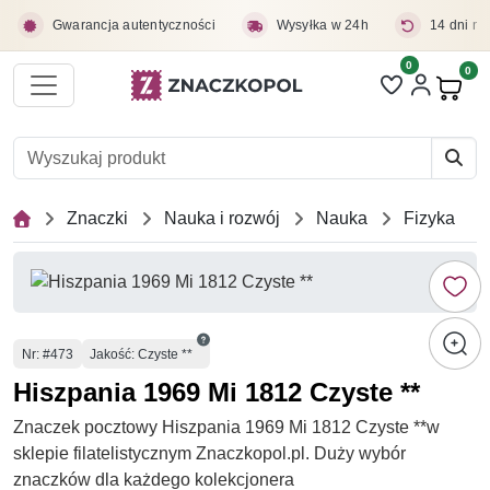
Przejdź do treści głównej
Gwarancja autentyczności
Wysyłka w 24h
14 dni na
0
Liczba pozycji 
0
Pro
Znaczki
Nauka i rozwój
Nauka
Fizyka
Numer
Nr
: #473
Jakość: Czyste **
Hiszpania 1969 Mi 1812 Czyste **
Znaczek pocztowy Hiszpania 1969 Mi 1812 Czyste **w
sklepie filatelistycznym Znaczkopol.pl. Duży wybór
znaczków dla każdego kolekcjonera