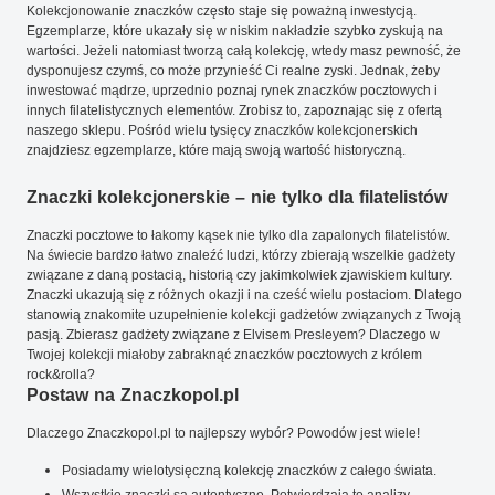
Kolekcjonowanie znaczków często staje się poważną inwestycją.
Egzemplarze, które ukazały się w niskim nakładzie szybko zyskują na
wartości. Jeżeli natomiast tworzą całą kolekcję, wtedy masz pewność, że
dysponujesz czymś, co może przynieść Ci realne zyski. Jednak, żeby
inwestować mądrze, uprzednio poznaj rynek znaczków pocztowych i
innych filatelistycznych elementów. Zrobisz to, zapoznając się z ofertą
naszego sklepu. Pośród wielu tysięcy znaczków kolekcjonerskich
znajdziesz egzemplarze, które mają swoją wartość historyczną.
Znaczki kolekcjonerskie – nie tylko dla filatelistów
Znaczki pocztowe to łakomy kąsek nie tylko dla zapalonych filatelistów.
Na świecie bardzo łatwo znaleźć ludzi, którzy zbierają wszelkie gadżety
związane z daną postacią, historią czy jakimkolwiek zjawiskiem kultury.
Znaczki ukazują się z różnych okazji i na cześć wielu postaciom. Dlatego
stanowią znakomite uzupełnienie kolekcji gadżetów związanych z Twoją
pasją. Zbierasz gadżety związane z Elvisem Presleyem? Dlaczego w
Twojej kolekcji miałoby zabraknąć znaczków pocztowych z królem
rock&rolla?
Postaw na Znaczkopol.pl
Dlaczego Znaczkopol.pl to najlepszy wybór? Powodów jest wiele!
Posiadamy wielotysięczną kolekcję znaczków z całego świata.
Wszystkie znaczki są autentyczne. Potwierdzają to analizy