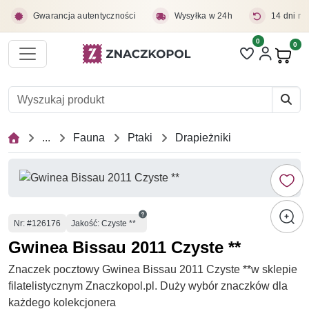
Przejdź do treści głównej
Gwarancja autentyczności
Wysyłka w 24h
14 dni na
0
Liczba pozycji 
0
Pro
...
Fauna
Ptaki
Drapieżniki
Numer
Nr
: #126176
Jakość: Czyste **
Gwinea Bissau 2011 Czyste **
Znaczek pocztowy Gwinea Bissau 2011 Czyste **w sklepie
filatelistycznym Znaczkopol.pl. Duży wybór znaczków dla
każdego kolekcjonera