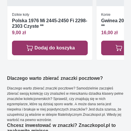
Dzikie koty
Konie
Polska 1976 Mi 2445-2450 Fi 2298-
Gwinea 2006 
2303 Czyste **
**
9,00 zł
16,00 zł
Dodaj do koszyka
Do
Dlaczego warto zbierać znaczki pocztowe?
Dlaczego warto zbierać znaczki pocztowe? Samodzielnie zacząłeś
zbierać swoją kolekcję czy znalazłeś w mieszkaniu dziadka klasery pełne
znaczków kolekcjonerskich? Sprawdź, czy znajdują się w nich
egzemplarze, które są dzisiaj sporo warte. A może dana seria jest
niepełna i brakuje w niej pojedynczych znaczków? Jest duża szansa, że
uzupełnisz ją właśnie w sklepie filatelistycznym Znaczkopol.pl. Wtedy jej
wartość na pewno wzrośnie.
Chcesz inwestować w znaczki? Znaczkopol.pl to
znakomite miejsce