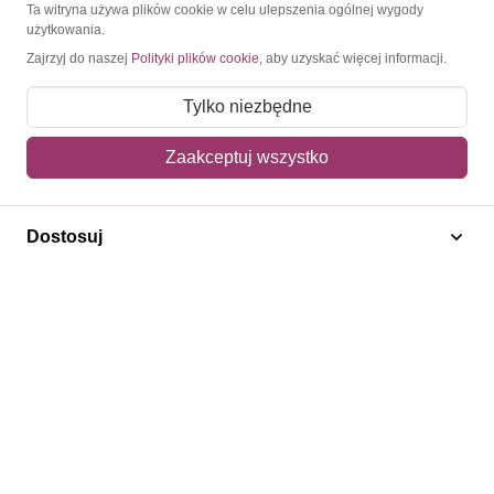
O Znaczkopol.pl
Ta witryna używa plików cookie w celu ulepszenia ogólnej wygody
użytkowania.
Zajrzyj do naszej
Polityki plików cookie
, aby uzyskać więcej informacji.
O nas
Blog
Tylko niezbędne
Regulamin
Zaakceptuj wszystko
Polityka prywatności
Mapa strony
Dostosuj
Kontakt
Obsługa klienta
Pomoc i FAQ
Metody dostawy
Sposoby płatności