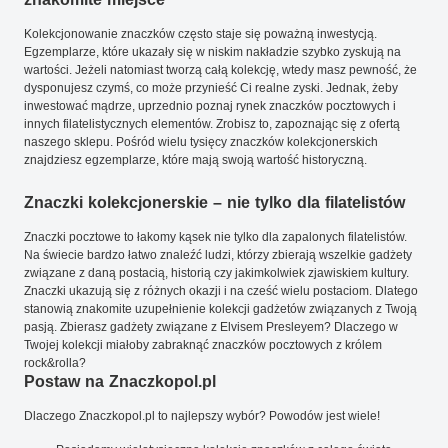
Kolekcjonowanie znaczków często staje się poważną inwestycją.
Egzemplarze, które ukazały się w niskim nakładzie szybko zyskują na
wartości. Jeżeli natomiast tworzą całą kolekcję, wtedy masz pewność, że
dysponujesz czymś, co może przynieść Ci realne zyski. Jednak, żeby
inwestować mądrze, uprzednio poznaj rynek znaczków pocztowych i
innych filatelistycznych elementów. Zrobisz to, zapoznając się z ofertą
naszego sklepu. Pośród wielu tysięcy znaczków kolekcjonerskich
znajdziesz egzemplarze, które mają swoją wartość historyczną.
Znaczki kolekcjonerskie – nie tylko dla filatelistów
Znaczki pocztowe to łakomy kąsek nie tylko dla zapalonych filatelistów.
Na świecie bardzo łatwo znaleźć ludzi, którzy zbierają wszelkie gadżety
związane z daną postacią, historią czy jakimkolwiek zjawiskiem kultury.
Znaczki ukazują się z różnych okazji i na cześć wielu postaciom. Dlatego
stanowią znakomite uzupełnienie kolekcji gadżetów związanych z Twoją
pasją. Zbierasz gadżety związane z Elvisem Presleyem? Dlaczego w
Twojej kolekcji miałoby zabraknąć znaczków pocztowych z królem
rock&rolla?
Postaw na Znaczkopol.pl
Dlaczego Znaczkopol.pl to najlepszy wybór? Powodów jest wiele!