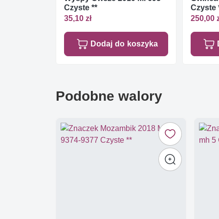
Czyste **
Czyste 
35,10 zł
250,00 
Dodaj do koszyka
Podobne walory