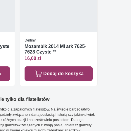
Delfiny
zyste
Mozambik 2014 Mi ark 7625-
7628 Czyste **
16,00 zł
a
Dodaj do koszyka
e tylko dla filatelistów
ylko dla zapalonych filatelistów. Na świecie bardzo łatwo
 gadżety związane z daną postacią, historią czy jakimkolwiek
 z różnych okazji i na cześć wielu postaciom. Dlatego
cji gadżetów związanych z Twoją pasją. Zbierasz gadżety
go w Twojej kolekcji miałoby zabraknąć znaczków