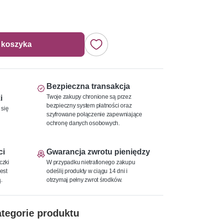
 koszyka
Bezpieczna transakcja
Twoje zakupy chronione są przez
i
bezpieczny system płatności oraz
 się
szyfrowane połączenie zapewniające
ochronę danych osobowych.
ci
Gwarancja zwrotu pieniędzy
czki
W przypadku nietrafionego zakupu
est
odeślij produkty w ciągu 14 dni i
.
otrzymaj pełny zwrot środków.
tegorie produktu