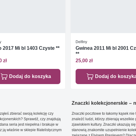
y
Delfiny
 2017 Mi bl 1403 Czyste **
Gwinea 2011 Mi bl 2001 C
**
0 zł
25,00 zł
Dodaj do koszyka
Dodaj do koszyk
Znaczki kolekcjonerskie – ni
ąłeś zbierać swoją kolekcję czy
Znaczki pocztowe to łakomy kąsek nie t
kcjonerskich? Sprawdź, czy znajdują
znaleźć ludzi, którzy zbierają wszelkie
dana seria jest niepełna i brakuje w
zjawiskiem kultury. Znaczki ukazują się
ją właśnie w sklepie filatelistycznym
stanowią znakomite uzupełnienie kolek
związane z Elvisem Presleyem? Dlacze