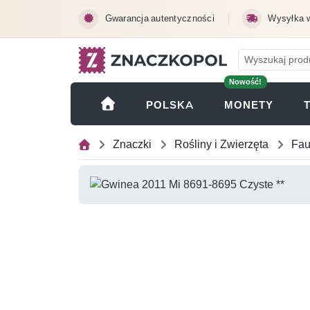
Przejdź do treści głównej
Gwarancja autentyczności
Wysyłka 
Nowość!
(OTWI
POLSKA
MONETY
Znaczki
Rośliny i Zwierzęta
Fa