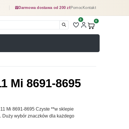
Darmowa dostawa od 200 zł
Pomoc
Kontakt
0
Liczba pozycji na liście ulubionyc
0
Produkty w koszyku:
1 Mi 8691-8695
1 Mi 8691-8695 Czyste **w sklepie
pl. Duży wybór znaczków dla każdego