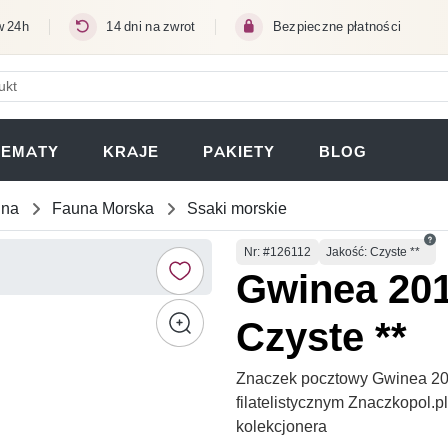
w 24h
14 dni na zwrot
Bezpieczne płatności
ERA SIĘ W NOWEJ KARCIE)
TEMATY
KRAJE
PAKIETY
BLOG
una
Fauna Morska
Ssaki morskie
Numer
Nr
: #126112
Jakość: Czyste **
Gwinea 201
Czyste **
Znaczek pocztowy Gwinea 201
filatelistycznym Znaczkopol.
kolekcjonera