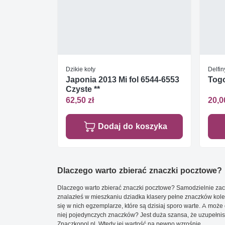
Dzikie koty
Delfin
Japonia 2013 Mi fol 6544-6553
Togo
Czyste **
62,50 zł
20,0
Dodaj do koszyka
Dlaczego warto zbierać znaczki pocztowe?
Dlaczego warto zbierać znaczki pocztowe? Samodzielnie zacz
znalazłeś w mieszkaniu dziadka klasery pełne znaczków kole
się w nich egzemplarze, które są dzisiaj sporo warte. A może 
niej pojedynczych znaczków? Jest duża szansa, że uzupełnisz 
Znaczkopol.pl. Wtedy jej wartość na pewno wzrośnie.