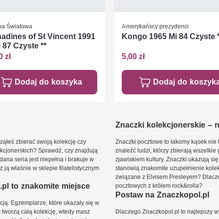
jna Światowa
Amerykańscy prezydenci
adines of St Vincent 1991
Kongo 1965 Mi 84 Czyste 
l 87 Czyste **
0 zł
5,00 zł
Dodaj do koszyka
Dodaj do koszyk
Znaczki kolekcjonerskie – ni
ąłeś zbierać swoją kolekcję czy
Znaczki pocztowe to łakomy kąsek nie t
kcjonerskich? Sprawdź, czy znajdują
znaleźć ludzi, którzy zbierają wszelkie
dana seria jest niepełna i brakuje w
zjawiskiem kultury. Znaczki ukazują się
ją właśnie w sklepie filatelistycznym
stanowią znakomite uzupełnienie kolek
związane z Elvisem Presleyem? Dlacze
pl to znakomite miejsce
pocztowych z królem rock&rolla?
Postaw na Znaczkopol.pl
ją. Egzemplarze, które ukazały się w
t tworzą całą kolekcję, wtedy masz
Dlaczego Znaczkopol.pl to najlepszy 