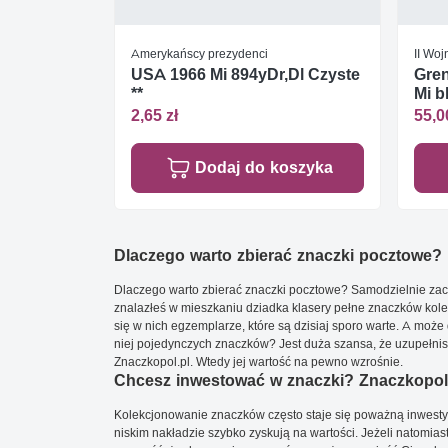
Amerykańscy prezydenci
II Wo
USA 1966 Mi 894yDr,Dl Czyste
Gren
**
Mi b
2,65 zł
55,0
Dodaj do koszyka
Dlaczego warto zbierać znaczki pocztowe?
Dlaczego warto zbierać znaczki pocztowe? Samodzielnie zacz
znalazłeś w mieszkaniu dziadka klasery pełne znaczków kole
się w nich egzemplarze, które są dzisiaj sporo warte. A może 
niej pojedynczych znaczków? Jest duża szansa, że uzupełnisz 
Znaczkopol.pl. Wtedy jej wartość na pewno wzrośnie.
Chcesz inwestować w znaczki? Znaczkopol.
Kolekcjonowanie znaczków często staje się poważną inwestyc
niskim nakładzie szybko zyskują na wartości. Jeżeli natomias