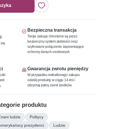
szyka
Bezpieczna transakcja
Twoje zakupy chronione są przez
i
bezpieczny system płatności oraz
 się
szyfrowane połączenie zapewniające
ochronę danych osobowych.
ci
Gwarancja zwrotu pieniędzy
czki
W przypadku nietrafionego zakupu
est
odeślij produkty w ciągu 14 dni i
.
otrzymaj pełny zwrot środków.
tegorie produktu
Znani ludzie
Politycy
Amerykańscy prezydenci
Ludzie