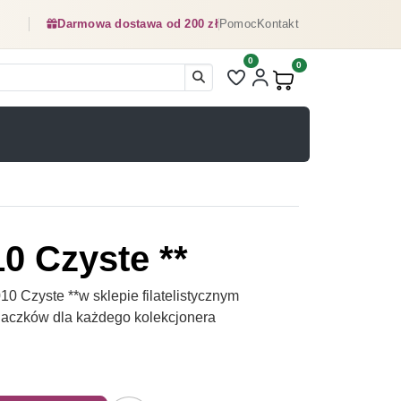
Darmowa dostawa od 200 zł
Pomoc
Kontakt
0
Liczba pozycji na liście ulubionyc
0
Produkty w koszyku:
0 Czyste **
 Czyste **w sklepie filatelistycznym
naczków dla każdego kolekcjonera