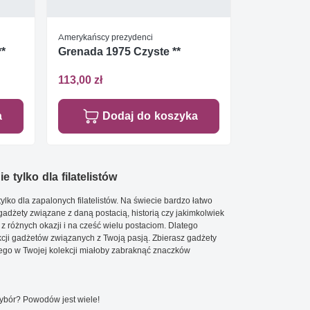
Amerykańscy prezydenci
**
Grenada 1975 Czyste **
113,00 zł
a
Dodaj do koszyka
e tylko dla filatelistów
ylko dla zapalonych filatelistów. Na świecie bardzo łatwo
 gadżety związane z daną postacią, historią czy jakimkolwiek
 z różnych okazji i na cześć wielu postaciom. Dlatego
cji gadżetów związanych z Twoją pasją. Zbierasz gadżety
go w Twojej kolekcji miałoby zabraknąć znaczków
wybór? Powodów jest wiele!