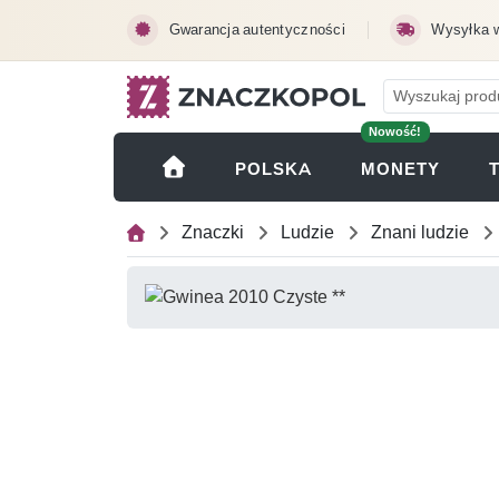
Przejdź do treści głównej
Gwarancja autentyczności
Wysyłka 
Nowość!
(OTWI
POLSKA
MONETY
Znaczki
Ludzie
Znani ludzie