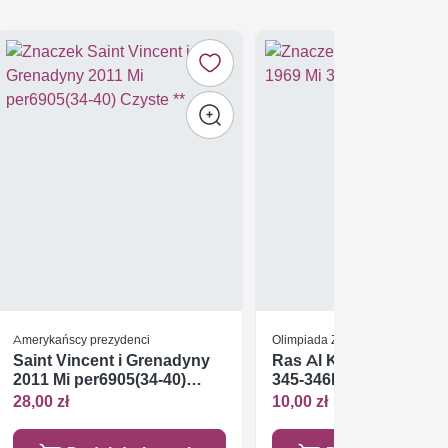
Amerykańscy prezydenci
Olimpiada Zimowa 1968 Grenob
Saint Vincent i Grenadyny
Ras Al Khaimah 1969 M
2011 Mi per6905(34-40)
345-346B Czyste **
Czyste **
28,00 zł
10,00 zł