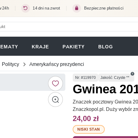
w 24h
14 dni na zwrot
Bezpieczne płatności
ERA SIĘ W NOWEJ KARCIE)
TEMATY
KRAJE
PAKIETY
BLOG
Politycy
Amerykańscy prezydenci
Numer
Nr
: #119970
Jakość: Czyste **
Gwinea 201
Znaczek pocztowy Gwinea 2010
Znaczkopol.pl. Duży wybór z
24,00 zł
NISKI STAN