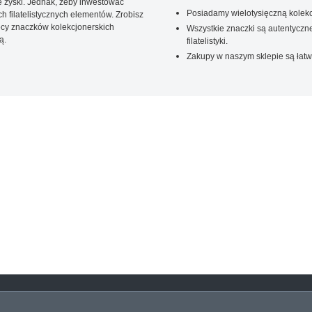
 zyski. Jednak, żeby inwestować
Posiadamy wielotysięczną kolekc
 filatelistycznych elementów. Zrobisz
ięcy znaczków kolekcjonerskich
Wszystkie znaczki są autentyczne
ą.
filatelistyki.
Zakupy w naszym sklepie są łatw