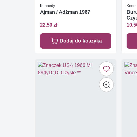
Kennedy
Kenn
Ajman / Adżman 1967
Buru
Czys
22,50 zł
10,5
Dodaj do koszyka