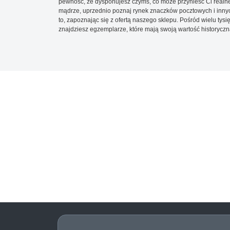
pewność, że dysponujesz czymś, co może przynieść Ci realne
mądrze, uprzednio poznaj rynek znaczków pocztowych i innych
to, zapoznając się z ofertą naszego sklepu. Pośród wielu tys
znajdziesz egzemplarze, które mają swoją wartość historyczn