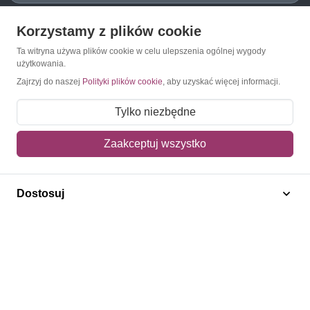
Korzystamy z plików cookie
O Znaczkopol.pl
Ta witryna używa plików cookie w celu ulepszenia ogólnej wygody
użytkowania.
O nas
Zajrzyj do naszej
Polityki plików cookie
, aby uzyskać więcej informacji.
Blog
Tylko niezbędne
Regulamin
Zaakceptuj wszystko
Polityka prywatności
Mapa strony
Dostosuj
Kontakt
Obsługa klienta
Pomoc i FAQ
Metody dostawy