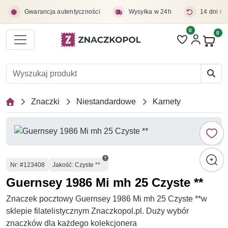
Przejdź do treści głównej
Gwarancja autentyczności
Wysyłka w 24h
14 dni na
0
Liczba pozycji 
0
Pro
Znaczki
Niestandardowe
Karnety
Numer
Nr
: #123408
Jakość: Czyste **
Guernsey 1986 Mi mh 25 Czyste **
Znaczek pocztowy Guernsey 1986 Mi mh 25 Czyste **w
sklepie filatelistycznym Znaczkopol.pl. Duży wybór
znaczków dla każdego kolekcjonera