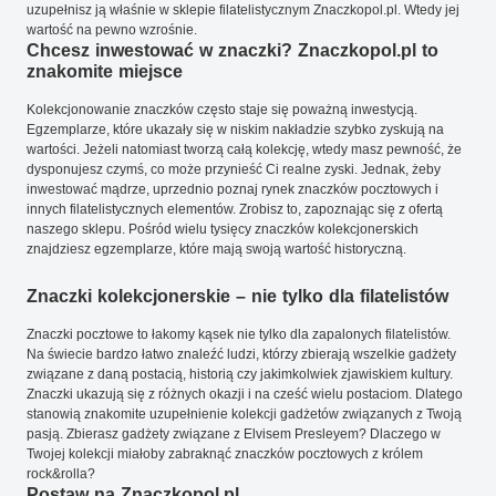
uzupełnisz ją właśnie w sklepie filatelistycznym Znaczkopol.pl. Wtedy jej
wartość na pewno wzrośnie.
Chcesz inwestować w znaczki? Znaczkopol.pl to
znakomite miejsce
Kolekcjonowanie znaczków często staje się poważną inwestycją.
Egzemplarze, które ukazały się w niskim nakładzie szybko zyskują na
wartości. Jeżeli natomiast tworzą całą kolekcję, wtedy masz pewność, że
dysponujesz czymś, co może przynieść Ci realne zyski. Jednak, żeby
inwestować mądrze, uprzednio poznaj rynek znaczków pocztowych i
innych filatelistycznych elementów. Zrobisz to, zapoznając się z ofertą
naszego sklepu. Pośród wielu tysięcy znaczków kolekcjonerskich
znajdziesz egzemplarze, które mają swoją wartość historyczną.
Znaczki kolekcjonerskie – nie tylko dla filatelistów
Znaczki pocztowe to łakomy kąsek nie tylko dla zapalonych filatelistów.
Na świecie bardzo łatwo znaleźć ludzi, którzy zbierają wszelkie gadżety
związane z daną postacią, historią czy jakimkolwiek zjawiskiem kultury.
Znaczki ukazują się z różnych okazji i na cześć wielu postaciom. Dlatego
stanowią znakomite uzupełnienie kolekcji gadżetów związanych z Twoją
pasją. Zbierasz gadżety związane z Elvisem Presleyem? Dlaczego w
Twojej kolekcji miałoby zabraknąć znaczków pocztowych z królem
rock&rolla?
Postaw na Znaczkopol.pl