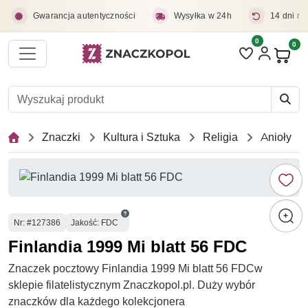
Przejdź do treści głównej
Gwarancja autentyczności
Wysyłka w 24h
14 dni na
0
Liczba pozycji 
0
Pro
Znaczki
Kultura i Sztuka
Religia
Anioły
Numer
Nr
: #127386
Jakość: FDC
Finlandia 1999 Mi blatt 56 FDC
Znaczek pocztowy Finlandia 1999 Mi blatt 56 FDCw
sklepie filatelistycznym Znaczkopol.pl. Duży wybór
znaczków dla każdego kolekcjonera