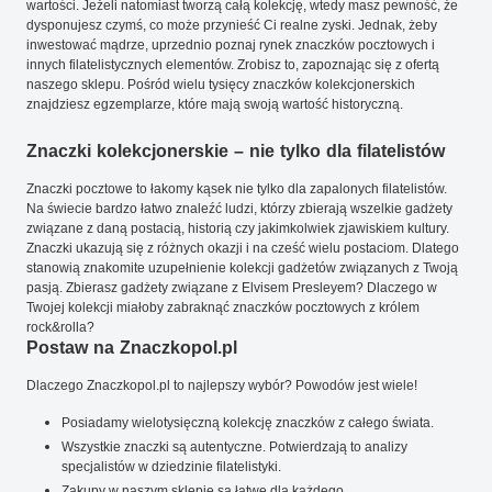
wartości. Jeżeli natomiast tworzą całą kolekcję, wtedy masz pewność, że
dysponujesz czymś, co może przynieść Ci realne zyski. Jednak, żeby
inwestować mądrze, uprzednio poznaj rynek znaczków pocztowych i
innych filatelistycznych elementów. Zrobisz to, zapoznając się z ofertą
naszego sklepu. Pośród wielu tysięcy znaczków kolekcjonerskich
znajdziesz egzemplarze, które mają swoją wartość historyczną.
Znaczki kolekcjonerskie – nie tylko dla filatelistów
Znaczki pocztowe to łakomy kąsek nie tylko dla zapalonych filatelistów.
Na świecie bardzo łatwo znaleźć ludzi, którzy zbierają wszelkie gadżety
związane z daną postacią, historią czy jakimkolwiek zjawiskiem kultury.
Znaczki ukazują się z różnych okazji i na cześć wielu postaciom. Dlatego
stanowią znakomite uzupełnienie kolekcji gadżetów związanych z Twoją
pasją. Zbierasz gadżety związane z Elvisem Presleyem? Dlaczego w
Twojej kolekcji miałoby zabraknąć znaczków pocztowych z królem
rock&rolla?
Postaw na Znaczkopol.pl
Dlaczego Znaczkopol.pl to najlepszy wybór? Powodów jest wiele!
Posiadamy wielotysięczną kolekcję znaczków z całego świata.
Wszystkie znaczki są autentyczne. Potwierdzają to analizy
specjalistów w dziedzinie filatelistyki.
Zakupy w naszym sklepie są łatwe dla każdego.