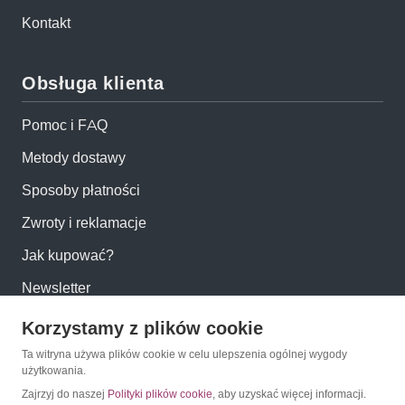
Kontakt
Obsługa klienta
Pomoc i FAQ
Metody dostawy
Sposoby płatności
Zwroty i reklamacje
Jak kupować?
Newsletter
Korzystamy z plików cookie
Konto
Ta witryna używa plików cookie w celu ulepszenia ogólnej wygody
użytkowania.
Moje konto
Zajrzyj do naszej
Polityki plików cookie
, aby uzyskać więcej informacji.