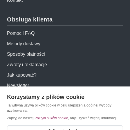
Kontakt
Obsługa klienta
Pomoc i FAQ
Metody dostawy
Sposoby płatności
Zwroty i reklamacje
Jak kupować?
Newsletter
Korzystamy z plików cookie
Konto
Ta witryna używa plików cookie w celu ulepszenia ogólnej wygody
użytkowania.
Moje konto
Zajrzyj do naszej
Polityki plików cookie
, aby uzyskać więcej informacji.
Moje zamówienia