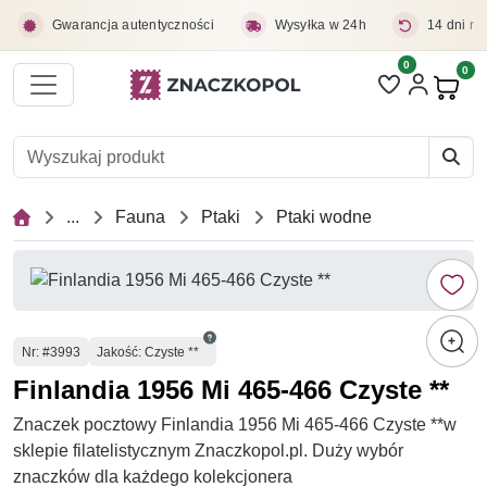
Przejdź do treści głównej
Gwarancja autentyczności
Wysyłka w 24h
14 dni na
0
Liczba pozycji 
0
Pro
...
Fauna
Ptaki
Ptaki wodne
Numer
Nr
: #3993
Jakość: Czyste **
Finlandia 1956 Mi 465-466 Czyste **
Znaczek pocztowy Finlandia 1956 Mi 465-466 Czyste **w
sklepie filatelistycznym Znaczkopol.pl. Duży wybór
znaczków dla każdego kolekcjonera