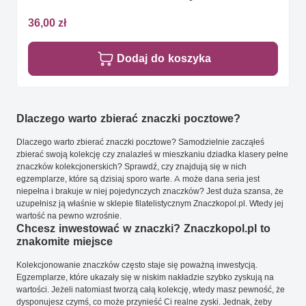
36,00 zł
Dodaj do koszyka
Dlaczego warto zbierać znaczki pocztowe?
Dlaczego warto zbierać znaczki pocztowe? Samodzielnie zacząłeś
zbierać swoją kolekcję czy znalazłeś w mieszkaniu dziadka klasery pełne
znaczków kolekcjonerskich? Sprawdź, czy znajdują się w nich
egzemplarze, które są dzisiaj sporo warte. A może dana seria jest
niepełna i brakuje w niej pojedynczych znaczków? Jest duża szansa, że
uzupełnisz ją właśnie w sklepie filatelistycznym Znaczkopol.pl. Wtedy jej
wartość na pewno wzrośnie.
Chcesz inwestować w znaczki? Znaczkopol.pl to
znakomite miejsce
Kolekcjonowanie znaczków często staje się poważną inwestycją.
Egzemplarze, które ukazały się w niskim nakładzie szybko zyskują na
wartości. Jeżeli natomiast tworzą całą kolekcję, wtedy masz pewność, że
dysponujesz czymś, co może przynieść Ci realne zyski. Jednak, żeby