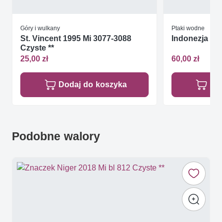
Góry i wulkany
Ptaki wodne
St. Vincent 1995 Mi 3077-3088
Indonezja 19
Czyste **
25,00 zł
60,00 zł
Dodaj do koszyka
Do
Podobne walory