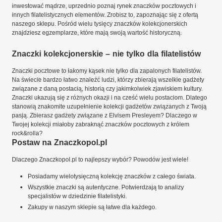
inwestować mądrze, uprzednio poznaj rynek znaczków pocztowych i
innych filatelistycznych elementów. Zrobisz to, zapoznając się z ofertą
naszego sklepu. Pośród wielu tysięcy znaczków kolekcjonerskich
znajdziesz egzemplarze, które mają swoją wartość historyczną.
Znaczki kolekcjonerskie – nie tylko dla filatelistów
Znaczki pocztowe to łakomy kąsek nie tylko dla zapalonych filatelistów.
Na świecie bardzo łatwo znaleźć ludzi, którzy zbierają wszelkie gadżety
związane z daną postacią, historią czy jakimkolwiek zjawiskiem kultury.
Znaczki ukazują się z różnych okazji i na cześć wielu postaciom. Dlatego
stanowią znakomite uzupełnienie kolekcji gadżetów związanych z Twoją
pasją. Zbierasz gadżety związane z Elvisem Presleyem? Dlaczego w
Twojej kolekcji miałoby zabraknąć znaczków pocztowych z królem
rock&rolla?
Postaw na Znaczkopol.pl
Dlaczego Znaczkopol.pl to najlepszy wybór? Powodów jest wiele!
Posiadamy wielotysięczną kolekcję znaczków z całego świata.
Wszystkie znaczki są autentyczne. Potwierdzają to analizy
specjalistów w dziedzinie filatelistyki.
Zakupy w naszym sklepie są łatwe dla każdego.