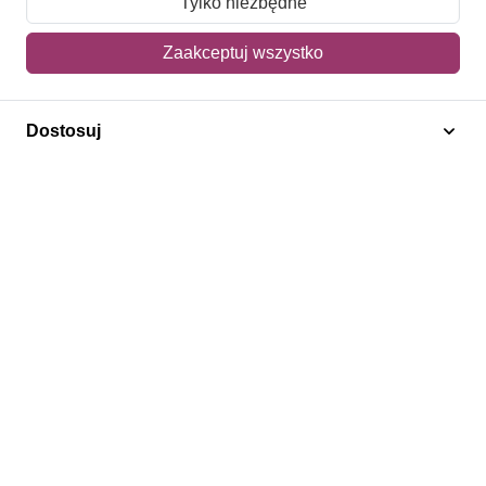
Tylko niezbędne
Mój koszyk
Zaakceptuj wszystko
Adres dostawy
Dostosuj
Polecamy
Znaczki Konie
Znaczki Politycy
Znaczki Żaglowce
Znaczki Kwiaty
Znaczki Herby / Heraldyka / Symbole
Regulamin
Prywatność
Bezpieczeństwo