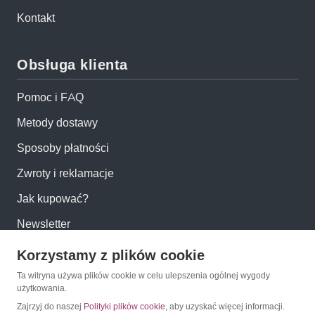
Kontakt
Obsługa klienta
Pomoc i FAQ
Metody dostawy
Sposoby płatności
Zwroty i reklamacje
Jak kupować?
Newsletter
Korzystamy z plików cookie
Konto
Ta witryna używa plików cookie w celu ulepszenia ogólnej wygody
użytkowania.
Moje konto
Zajrzyj do naszej
Polityki plików cookie
, aby uzyskać więcej informacji.