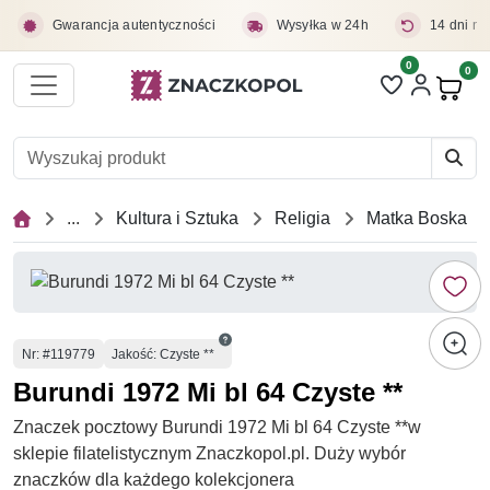
Przejdź do treści głównej
Gwarancja autentyczności
Wysyłka w 24h
14 dni na
0
Liczba pozycji 
0
Pro
...
Kultura i Sztuka
Religia
Matka Boska
Numer
Nr
: #119779
Jakość: Czyste **
Burundi 1972 Mi bl 64 Czyste **
Znaczek pocztowy Burundi 1972 Mi bl 64 Czyste **w
sklepie filatelistycznym Znaczkopol.pl. Duży wybór
znaczków dla każdego kolekcjonera