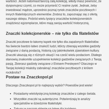
wartości. Jeżeli natomiast tworzą całą kolekcję, wtedy masz pewność, że
dysponujesz czymś, co może przynieść Ci realne zyski. Jednak, żeby
inwestować mądrze, uprzednio poznaj rynek znaczków pocztowych i
innych filatelistycznych elementów. Zrobisz to, zapoznając się z ofertą
naszego sklepu. Pośród wielu tysięcy znaczków kolekcjonerskich
znajdziesz egzemplarze, które mają swoją wartość historyczną.
Znaczki kolekcjonerskie – nie tylko dla filatelistów
Znaczki pocztowe to łakomy kąsek nie tylko dla zapalonych filatelistów.
Na świecie bardzo łatwo znaleźć ludzi, którzy zbierają wszelkie gadżety
związane z daną postacią, historią czy jakimkolwiek zjawiskiem kultury.
Znaczki ukazują się z różnych okazji i na cześć wielu postaciom. Dlatego
stanowią znakomite uzupełnienie kolekcji gadżetów związanych z Twoją
pasją. Zbierasz gadżety związane z Elvisem Presleyem? Dlaczego w
Twojej kolekcji miałoby zabraknąć znaczków pocztowych z królem
rock&rolla?
Postaw na Znaczkopol.pl
Dlaczego Znaczkopol.pl to najlepszy wybór? Powodów jest wiele!
Posiadamy wielotysięczną kolekcję znaczków z całego świata.
Wszystkie znaczki są autentyczne. Potwierdzają to analizy
specjalistów w dziedzinie filatelistyki.
Zakupy w naszym sklepie są łatwe dla każdego.