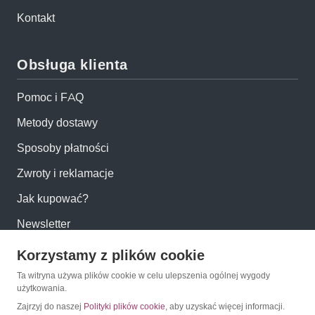
Kontakt
Obsługa klienta
Pomoc i FAQ
Metody dostawy
Sposoby płatności
Zwroty i reklamacje
Jak kupować?
Newsletter
Korzystamy z plików cookie
Konto
Ta witryna używa plików cookie w celu ulepszenia ogólnej wygody
użytkowania.
Moje konto
Zajrzyj do naszej
Polityki plików cookie
, aby uzyskać więcej informacji.