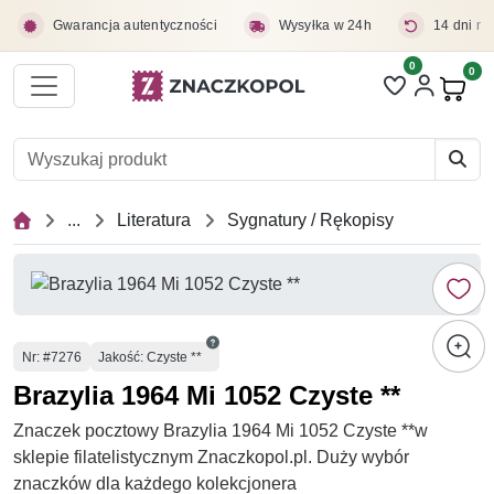
Przejdź do treści głównej
Gwarancja autentyczności
Wysyłka w 24h
14 dni na
0
Liczba pozycji 
0
Pro
...
Literatura
Sygnatury / Rękopisy
Numer
Nr
: #7276
Jakość: Czyste **
Brazylia 1964 Mi 1052 Czyste **
Znaczek pocztowy Brazylia 1964 Mi 1052 Czyste **w
sklepie filatelistycznym Znaczkopol.pl. Duży wybór
znaczków dla każdego kolekcjonera