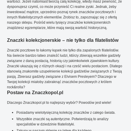
wartości. Jeżeli natomiast tworzą całą kolekcję, wtedy masz pewność, że
dysponujesz czymś, co może przynieść Ci realne zyski. Jednak, żeby
inwestować mądrze, uprzednio poznaj rynek znaczków pocztowych i
innych filatelistycznych elementów. Zrobisz to, zapoznając się z ofertą
naszego sklepu. Pośród wielu tysięcy znaczków kolekcjonerskich
znajdziesz egzemplarze, które mają swoją wartość historyczną.
Znaczki kolekcjonerskie – nie tylko dla filatelistów
Znaczki pocztowe to łakomy kąsek nie tylko dla zapalonych filatelistów.
Na świecie bardzo łatwo znaleźć ludzi, którzy zbierają wszelkie gadżety
związane z daną postacią, historią czy jakimkolwiek zjawiskiem kultury.
Znaczki ukazują się z różnych okazji i na cześć wielu postaciom. Dlatego
stanowią znakomite uzupełnienie kolekcji gadżetów związanych z Twoją
pasją. Zbierasz gadżety związane z Elvisem Presleyem? Dlaczego w
Twojej kolekcji miałoby zabraknąć znaczków pocztowych z królem
rock&rolla?
Postaw na Znaczkopol.pl
Dlaczego Znaczkopol.pl to najlepszy wybór? Powodów jest wiele!
Posiadamy wielotysięczną kolekcję znaczków z całego świata.
Wszystkie znaczki są autentyczne. Potwierdzają to analizy
specjalistów w dziedzinie filatelistyki.
Zakupy w naszym sklepie są łatwe dla każdego.