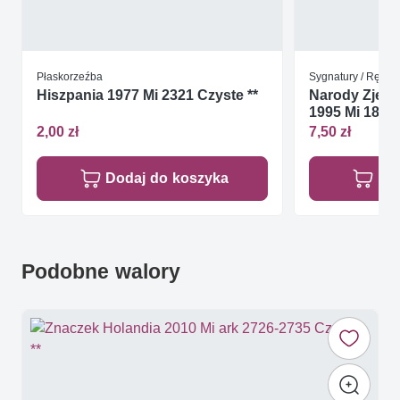
Płaskorzeźba
Sygnatury / Rękop
Hiszpania 1977 Mi 2321 Czyste **
Narody Zjed
1995 Mi 186-1
2,00 zł
7,50 zł
Dodaj do koszyka
Do
Podobne walory