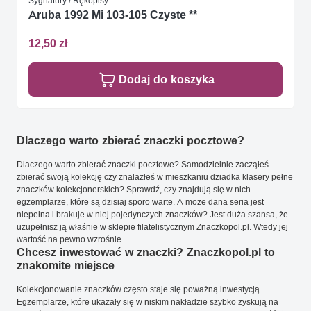
Sygnatury / Rękopisy
Aruba 1992 Mi 103-105 Czyste **
12,50 zł
Dodaj do koszyka
Dlaczego warto zbierać znaczki pocztowe?
Dlaczego warto zbierać znaczki pocztowe? Samodzielnie zacząłeś
zbierać swoją kolekcję czy znalazłeś w mieszkaniu dziadka klasery pełne
znaczków kolekcjonerskich? Sprawdź, czy znajdują się w nich
egzemplarze, które są dzisiaj sporo warte. A może dana seria jest
niepełna i brakuje w niej pojedynczych znaczków? Jest duża szansa, że
uzupełnisz ją właśnie w sklepie filatelistycznym Znaczkopol.pl. Wtedy jej
wartość na pewno wzrośnie.
Chcesz inwestować w znaczki? Znaczkopol.pl to
znakomite miejsce
Kolekcjonowanie znaczków często staje się poważną inwestycją.
Egzemplarze, które ukazały się w niskim nakładzie szybko zyskują na