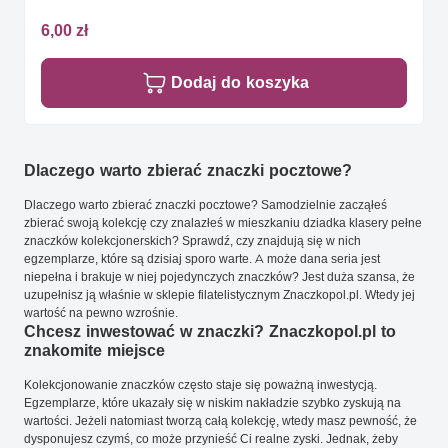
6,00 zł
Dodaj do koszyka
Dlaczego warto zbierać znaczki pocztowe?
Dlaczego warto zbierać znaczki pocztowe? Samodzielnie zacząłeś
zbierać swoją kolekcję czy znalazłeś w mieszkaniu dziadka klasery pełne
znaczków kolekcjonerskich? Sprawdź, czy znajdują się w nich
egzemplarze, które są dzisiaj sporo warte. A może dana seria jest
niepełna i brakuje w niej pojedynczych znaczków? Jest duża szansa, że
uzupełnisz ją właśnie w sklepie filatelistycznym Znaczkopol.pl. Wtedy jej
wartość na pewno wzrośnie.
Chcesz inwestować w znaczki? Znaczkopol.pl to
znakomite miejsce
Kolekcjonowanie znaczków często staje się poważną inwestycją.
Egzemplarze, które ukazały się w niskim nakładzie szybko zyskują na
wartości. Jeżeli natomiast tworzą całą kolekcję, wtedy masz pewność, że
dysponujesz czymś, co może przynieść Ci realne zyski. Jednak, żeby