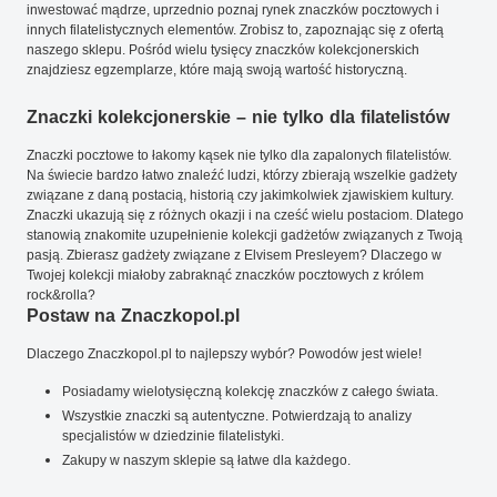
inwestować mądrze, uprzednio poznaj rynek znaczków pocztowych i
innych filatelistycznych elementów. Zrobisz to, zapoznając się z ofertą
naszego sklepu. Pośród wielu tysięcy znaczków kolekcjonerskich
znajdziesz egzemplarze, które mają swoją wartość historyczną.
Znaczki kolekcjonerskie – nie tylko dla filatelistów
Znaczki pocztowe to łakomy kąsek nie tylko dla zapalonych filatelistów.
Na świecie bardzo łatwo znaleźć ludzi, którzy zbierają wszelkie gadżety
związane z daną postacią, historią czy jakimkolwiek zjawiskiem kultury.
Znaczki ukazują się z różnych okazji i na cześć wielu postaciom. Dlatego
stanowią znakomite uzupełnienie kolekcji gadżetów związanych z Twoją
pasją. Zbierasz gadżety związane z Elvisem Presleyem? Dlaczego w
Twojej kolekcji miałoby zabraknąć znaczków pocztowych z królem
rock&rolla?
Postaw na Znaczkopol.pl
Dlaczego Znaczkopol.pl to najlepszy wybór? Powodów jest wiele!
Posiadamy wielotysięczną kolekcję znaczków z całego świata.
Wszystkie znaczki są autentyczne. Potwierdzają to analizy
specjalistów w dziedzinie filatelistyki.
Zakupy w naszym sklepie są łatwe dla każdego.