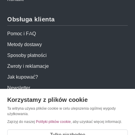
Obsługa klienta
Pomoc i FAQ
Metody dostawy
Sposoby płatności
Zwroty i reklamacje
Jak kupować?
Newsletter
Korzystamy z plików cookie
Konto
Ta witryna używa plików cookie w celu ulepszenia ogólnej wygody
użytkowania.
Zajrzyj do naszej
Polityki plików cookie
, aby uzyskać więcej informacji.
Moje konto
Moje zamówienia
Tylko niezbędne