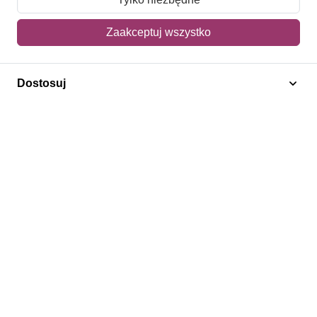
Mój koszyk
Zaakceptuj wszystko
Adres dostawy
Dostosuj
Polecamy
Znaczki Konie
Znaczki Politycy
Znaczki Żaglowce
Znaczki Kwiaty
Znaczki Herby / Heraldyka / Symbole
Regulamin
Prywatność
Bezpieczeństwo