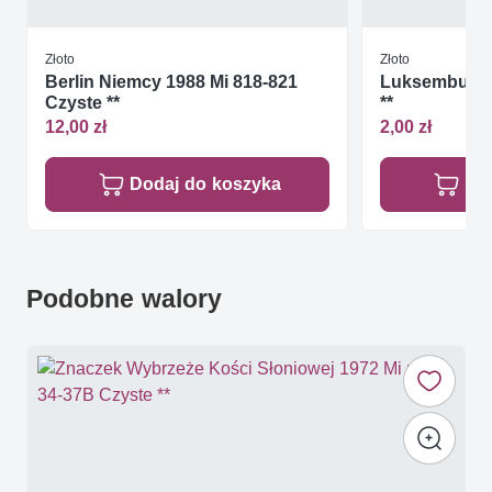
Złoto
Złoto
Berlin Niemcy 1988 Mi 818-821
Luksemburg 1
Czyste **
**
12,00 zł
2,00 zł
Dodaj do koszyka
Do
Podobne walory