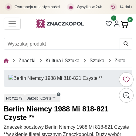
Przejdź do treści głównej
Gwarancja autentyczności
Wysyłka w 24h
14 dni na
0
Liczba pozycji 
0
Pro
Znaczki
Kultura i Sztuka
Sztuka
Złoto
Numer
Nr
: #2279
Jakość: Czyste **
Berlin Niemcy 1988 Mi 818-821
Czyste **
Znaczek pocztowy Berlin Niemcy 1988 Mi 818-821 Czyste
**w sklepie filatelistycznym Znaczkopol.pl. Duży wybór