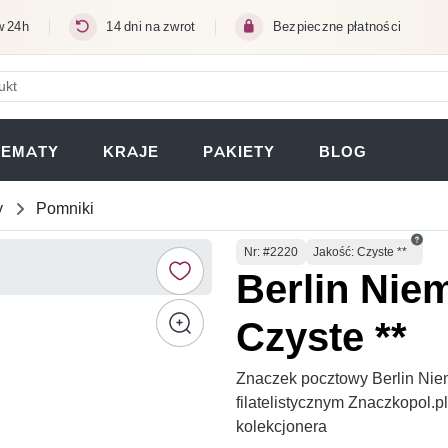
w 24h
14 dni na zwrot
Bezpieczne płatności
ERA SIĘ W NOWEJ KARCIE)
TEMATY
KRAJE
PAKIETY
BLOG
y
Pomniki
Numer
Nr
: #2220
Jakość: Czyste **
Berlin Nie
Czyste **
Znaczek pocztowy Berlin Nie
filatelistycznym Znaczkopol.
kolekcjonera