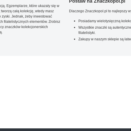
Postaw na Znaczkopol.pl
ją. Egzemplarze, które ukazały się w
t tworzą całą kolekcję, wtedy masz
Dlaczego Znaczkopol.pl to najlepszy 
 zyski. Jednak, żeby inwestować
Posiadamy wielotysięczną kolekc
 filatelistycznych elementów. Zrobisz
ięcy znaczków kolekcjonerskich
Wszystkie znaczki są autentyczne
ą.
filatelistyki.
Zakupy w naszym sklepie są łatw