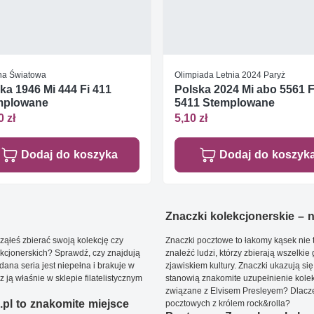
jna Światowa
Olimpiada Letnia 2024 Paryż
ka 1946 Mi 444 Fi 411
Polska 2024 Mi abo 5561 F
mplowane
5411 Stemplowane
0 zł
5,10 zł
Dodaj do koszyka
Dodaj do koszyk
Znaczki kolekcjonerskie – ni
ąłeś zbierać swoją kolekcję czy
Znaczki pocztowe to łakomy kąsek nie t
kcjonerskich? Sprawdź, czy znajdują
znaleźć ludzi, którzy zbierają wszelkie
dana seria jest niepełna i brakuje w
zjawiskiem kultury. Znaczki ukazują się
ją właśnie w sklepie filatelistycznym
stanowią znakomite uzupełnienie kolek
związane z Elvisem Presleyem? Dlacze
pl to znakomite miejsce
pocztowych z królem rock&rolla?