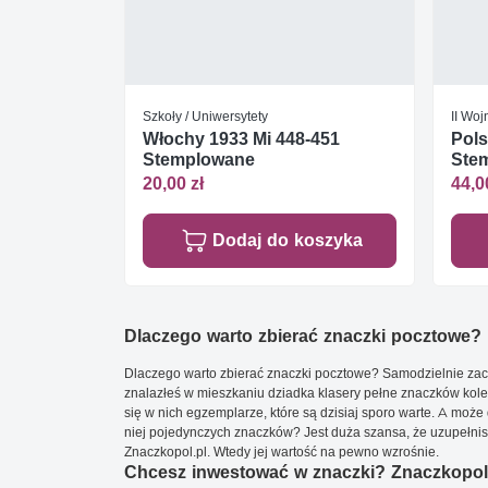
Szkoły / Uniwersytety
II Wo
Włochy 1933 Mi 448-451
Pols
Stemplowane
Ste
20,00 zł
44,0
Dodaj do koszyka
Dlaczego warto zbierać znaczki pocztowe?
Dlaczego warto zbierać znaczki pocztowe? Samodzielnie zacz
znalazłeś w mieszkaniu dziadka klasery pełne znaczków kole
się w nich egzemplarze, które są dzisiaj sporo warte. A może 
niej pojedynczych znaczków? Jest duża szansa, że uzupełnisz 
Znaczkopol.pl. Wtedy jej wartość na pewno wzrośnie.
Chcesz inwestować w znaczki? Znaczkopol.