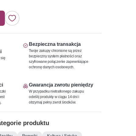
Bezpieczna transakcja
Twoje zakupy chronione są przez
i
bezpieczny system płatności oraz
 się
szyfrowane połączenie zapewniające
ochronę danych osobowych.
ci
Gwarancja zwrotu pieniędzy
czki
W przypadku nietrafionego zakupu
est
odeślij produkty w ciągu 14 dni i
.
otrzymaj pełny zwrot środków.
tegorie produktu
Rzeźby
Pomniki
Kultura i Sztuka