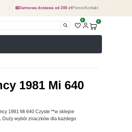
Darmowa dostawa od 200 zł
Pomoc
Kontakt
0
Liczba pozycji na liście ulubionyc
0
Produkty w koszyku:
mcy 1981 Mi 640
mcy 1981 Mi 640 Czyste **w sklepie
pl. Duży wybór znaczków dla każdego