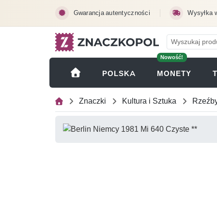
Przejdź do treści głównej
Gwarancja autentyczności
Wysyłka 
Nowość!
(OTWI
POLSKA
MONETY
Znaczki
Kultura i Sztuka
Rzeźb