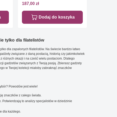
187,00 zł
a
Dodaj do koszyka
e tylko dla filatelistów
ylko dla zapalonych filatelistów. Na świecie bardzo łatwo
 gadżety związane z daną postacią, historią czy jakimkolwiek
 z różnych okazji i na cześć wielu postaciom. Dlatego
cji gadżetów związanych z Twoją pasją. Zbierasz gadżety
go w Twojej kolekcji miałoby zabraknąć znaczków
wybór? Powodów jest wiele!
ję znaczków z całego świata.
. Potwierdzają to analizy specjalistów w dziedzinie
e dla każdego.