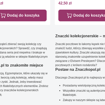
zł
42,50 zł
Dodaj do koszyka
Dodaj do koszyk
Znaczki kolekcjonerskie – ni
ąłeś zbierać swoją kolekcję czy
Znaczki pocztowe to łakomy kąsek nie t
kcjonerskich? Sprawdź, czy znajdują
znaleźć ludzi, którzy zbierają wszelkie
dana seria jest niepełna i brakuje w
zjawiskiem kultury. Znaczki ukazują się
ją właśnie w sklepie filatelistycznym
stanowią znakomite uzupełnienie kolek
związane z Elvisem Presleyem? Dlacze
pl to znakomite miejsce
pocztowych z królem rock&rolla?
Postaw na Znaczkopol.pl
ją. Egzemplarze, które ukazały się w
t tworzą całą kolekcję, wtedy masz
Dlaczego Znaczkopol.pl to najlepszy 
 zyski. Jednak, żeby inwestować
Posiadamy wielotysięczną kolekc
 filatelistycznych elementów. Zrobisz
ięcy znaczków kolekcjonerskich
Wszystkie znaczki są autentyczne
ą.
filatelistyki.
Zakupy w naszym sklepie są łatw