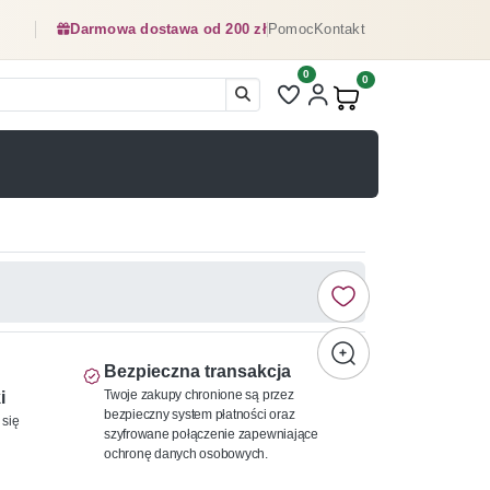
Darmowa dostawa od 200 zł
Pomoc
Kontakt
0
Liczba pozycji na liście ulubionyc
0
Produkty w koszyku:
Bezpieczna transakcja
Twoje zakupy chronione są przez
i
bezpieczny system płatności oraz
 się
szyfrowane połączenie zapewniające
ochronę danych osobowych.