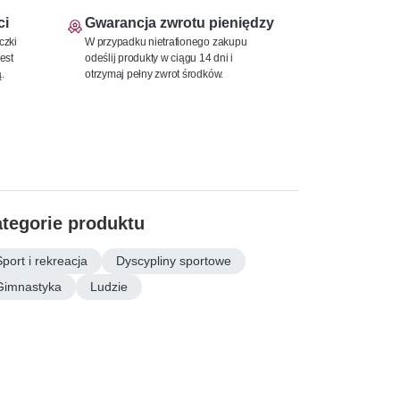
ci
Gwarancja zwrotu pieniędzy
czki
W przypadku nietrafionego zakupu
est
odeślij produkty w ciągu 14 dni i
.
otrzymaj pełny zwrot środków.
tegorie produktu
Sport i rekreacja
Dyscypliny sportowe
Gimnastyka
Ludzie