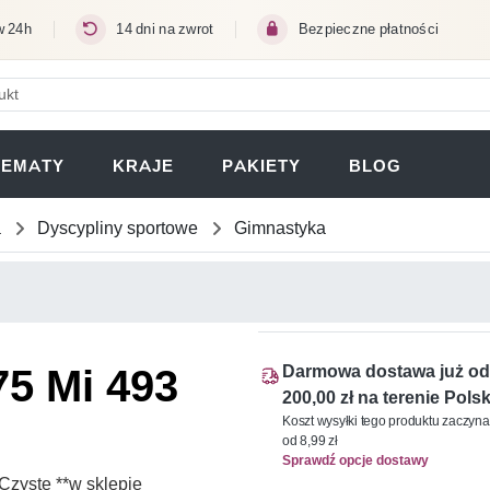
w 24h
14 dni na zwrot
Bezpieczne płatności
ERA SIĘ W NOWEJ KARCIE)
TEMATY
KRAJE
PAKIETY
BLOG
a
Dyscypliny sportowe
Gimnastyka
75 Mi 493
Darmowa dostawa już od
200,00 zł na terenie Polsk
Koszt wysyłki tego produktu zaczyna
od 8,99 zł
Sprawdź opcje dostawy
Czyste **w sklepie