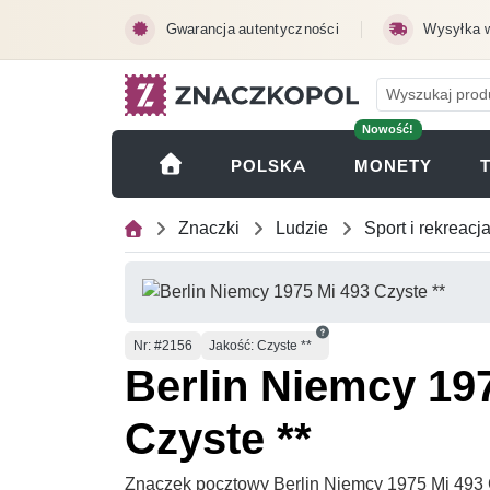
Przejdź do treści głównej
Gwarancja autentyczności
Wysyłka 
Nowość!
(OTWI
POLSKA
MONETY
Znaczki
Ludzie
Sport i rekreacj
Numer
Nr
: #2156
Jakość: Czyste **
Berlin Niemcy 19
Czyste **
Znaczek pocztowy Berlin Niemcy 1975 Mi 493 