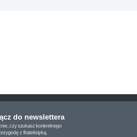
łącz do newslettera
żnie, czy szukasz konkretnego
zygodę z filatelistyką.