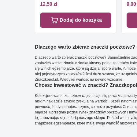
12,50 zł
9,00 
Dodaj do koszyka
Dlaczego warto zbierać znaczki pocztowe?
Dlaczego warto zbierać znaczki pocztowe? Samodzielnie zacz
znalazłeś w mieszkaniu dziadka klasery pełne znaczków kole
się w nich egzemplarze, które są dzisiaj sporo warte. A może 
niej pojedynczych znaczków? Jest duża szansa, że uzupełnisz 
Znaczkopol.pl. Wtedy jej wartość na pewno wzrośnie.
Chcesz inwestować w znaczki? Znaczkopol.
Kolekcjonowanie znaczków często staje się poważną inwestyc
niskim nakładzie szybko zyskują na wartości. Jeżeli natomias
pewność, że dysponujesz czymś, co może przynieść Ci realne
mądrze, uprzednio poznaj rynek znaczków pocztowych i innych
to, zapoznając się z ofertą naszego sklepu. Pośród wielu tys
znajdziesz egzemplarze, które mają swoją wartość historyczn