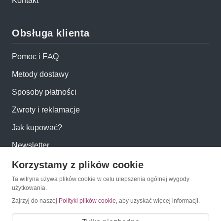
Kontakt
Obsługa klienta
Pomoc i FAQ
Metody dostawy
Sposoby płatności
Zwroty i reklamacje
Jak kupować?
Newsletter
Korzystamy z plików cookie
Konto
Ta witryna używa plików cookie w celu ulepszenia ogólnej wygody
użytkowania.
Moje konto
Zajrzyj do naszej
Polityki plików cookie
, aby uzyskać więcej informacji.
Moje zamówienia