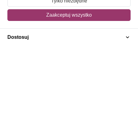
Tylko niezbędne
Mój koszyk
Zaakceptuj wszystko
Adres dostawy
Dostosuj
Polecamy
Znaczki Konie
Znaczki Politycy
Znaczki Żaglowce
Znaczki Kolarstwo
Znaczki Boże Narodzenie
Regulamin
Prywatność
Bezpieczeństwo