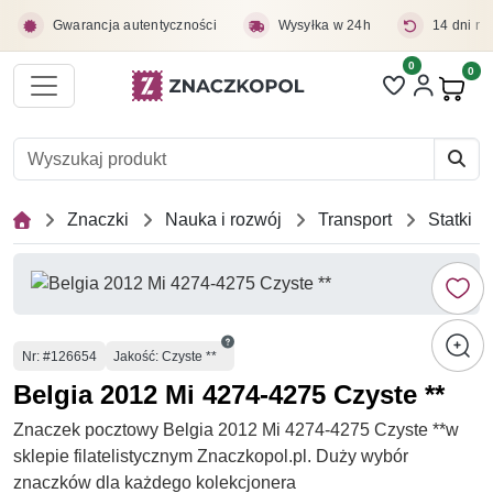
Przejdź do treści głównej
Gwarancja autentyczności
Wysyłka w 24h
14 dni na
0
Liczba pozycji 
0
Pro
Znaczki
Nauka i rozwój
Transport
Statki
Numer
Nr
: #126654
Jakość: Czyste **
Belgia 2012 Mi 4274-4275 Czyste **
Znaczek pocztowy Belgia 2012 Mi 4274-4275 Czyste **w
sklepie filatelistycznym Znaczkopol.pl. Duży wybór
znaczków dla każdego kolekcjonera