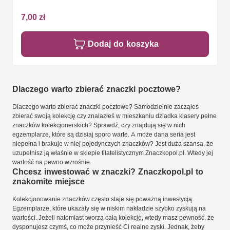
7,00 zł
Dodaj do koszyka
Dlaczego warto zbierać znaczki pocztowe?
Dlaczego warto zbierać znaczki pocztowe? Samodzielnie zacząłeś
zbierać swoją kolekcję czy znalazłeś w mieszkaniu dziadka klasery pełne
znaczków kolekcjonerskich? Sprawdź, czy znajdują się w nich
egzemplarze, które są dzisiaj sporo warte. A może dana seria jest
niepełna i brakuje w niej pojedynczych znaczków? Jest duża szansa, że
uzupełnisz ją właśnie w sklepie filatelistycznym Znaczkopol.pl. Wtedy jej
wartość na pewno wzrośnie.
Chcesz inwestować w znaczki? Znaczkopol.pl to
znakomite miejsce
Kolekcjonowanie znaczków często staje się poważną inwestycją.
Egzemplarze, które ukazały się w niskim nakładzie szybko zyskują na
wartości. Jeżeli natomiast tworzą całą kolekcję, wtedy masz pewność, że
dysponujesz czymś, co może przynieść Ci realne zyski. Jednak, żeby