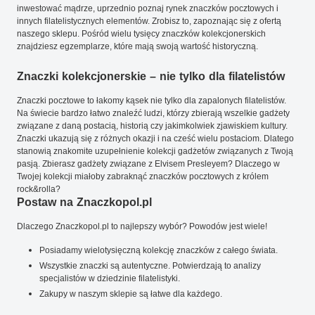
inwestować mądrze, uprzednio poznaj rynek znaczków pocztowych i
innych filatelistycznych elementów. Zrobisz to, zapoznając się z ofertą
naszego sklepu. Pośród wielu tysięcy znaczków kolekcjonerskich
znajdziesz egzemplarze, które mają swoją wartość historyczną.
Znaczki kolekcjonerskie – nie tylko dla filatelistów
Znaczki pocztowe to łakomy kąsek nie tylko dla zapalonych filatelistów.
Na świecie bardzo łatwo znaleźć ludzi, którzy zbierają wszelkie gadżety
związane z daną postacią, historią czy jakimkolwiek zjawiskiem kultury.
Znaczki ukazują się z różnych okazji i na cześć wielu postaciom. Dlatego
stanowią znakomite uzupełnienie kolekcji gadżetów związanych z Twoją
pasją. Zbierasz gadżety związane z Elvisem Presleyem? Dlaczego w
Twojej kolekcji miałoby zabraknąć znaczków pocztowych z królem
rock&rolla?
Postaw na Znaczkopol.pl
Dlaczego Znaczkopol.pl to najlepszy wybór? Powodów jest wiele!
Posiadamy wielotysięczną kolekcję znaczków z całego świata.
Wszystkie znaczki są autentyczne. Potwierdzają to analizy
specjalistów w dziedzinie filatelistyki.
Zakupy w naszym sklepie są łatwe dla każdego.