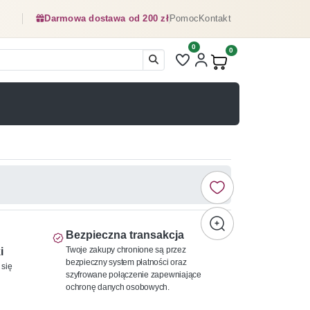
Darmowa dostawa od 200 zł
Pomoc
Kontakt
0
Liczba pozycji na liście ulubionyc
0
Produkty w koszyku:
Bezpieczna transakcja
Twoje zakupy chronione są przez
i
bezpieczny system płatności oraz
 się
szyfrowane połączenie zapewniające
ochronę danych osobowych.