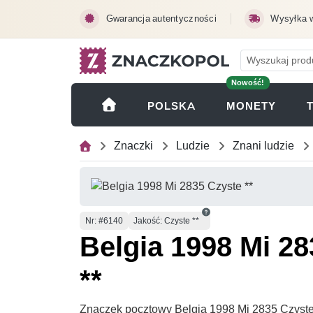
Przejdź do treści głównej
Gwarancja autentyczności
Wysyłka 
Nowość!
(OTWI
POLSKA
MONETY
Znaczki
Ludzie
Znani ludzie
Numer
Nr
: #6140
Jakość: Czyste **
Belgia 1998 Mi 2
**
Znaczek pocztowy Belgia 1998 Mi 2835 Czyste *