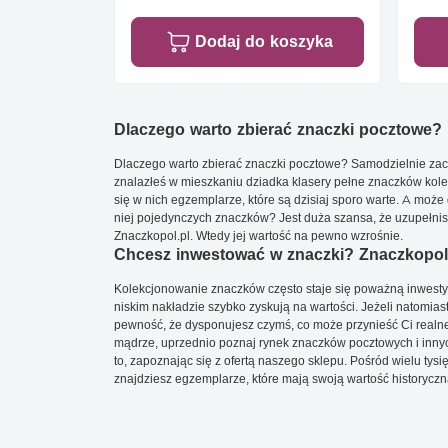
Dodaj do koszyka
Dlaczego warto zbierać znaczki pocztowe?
Dlaczego warto zbierać znaczki pocztowe? Samodzielnie zacz
znalazłeś w mieszkaniu dziadka klasery pełne znaczków kole
się w nich egzemplarze, które są dzisiaj sporo warte. A może 
niej pojedynczych znaczków? Jest duża szansa, że uzupełnisz 
Znaczkopol.pl. Wtedy jej wartość na pewno wzrośnie.
Chcesz inwestować w znaczki? Znaczkopol.
Kolekcjonowanie znaczków często staje się poważną inwestyc
niskim nakładzie szybko zyskują na wartości. Jeżeli natomias
pewność, że dysponujesz czymś, co może przynieść Ci realne
mądrze, uprzednio poznaj rynek znaczków pocztowych i innych
to, zapoznając się z ofertą naszego sklepu. Pośród wielu tys
znajdziesz egzemplarze, które mają swoją wartość historyczn