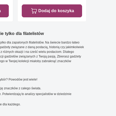
a
Dodaj do koszyka
e tylko dla filatelistów
ylko dla zapalonych filatelistów. Na świecie bardzo łatwo
 gadżety związane z daną postacią, historią czy jakimkolwiek
 z różnych okazji i na cześć wielu postaciom. Dlatego
cji gadżetów związanych z Twoją pasją. Zbierasz gadżety
go w Twojej kolekcji miałoby zabraknąć znaczków
wybór? Powodów jest wiele!
ję znaczków z całego świata.
. Potwierdzają to analizy specjalistów w dziedzinie
e dla każdego.