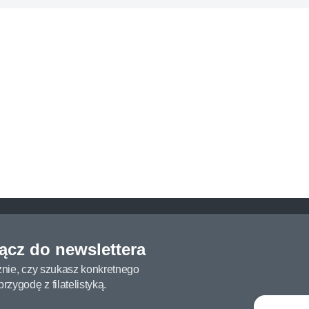
łącz do newslettera
żnie, czy szukasz konkretnego
zygodę z filatelistyką.