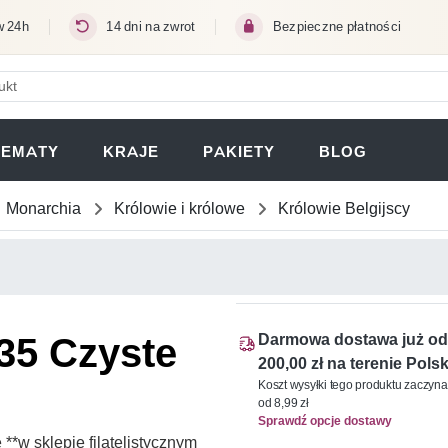
w 24h
14 dni na zwrot
Bezpieczne płatności
ERA SIĘ W NOWEJ KARCIE)
TEMATY
KRAJE
PAKIETY
BLOG
Monarchia
Królowie i królowe
Królowie Belgijscy
835 Czyste
Darmowa dostawa już od
200,00 zł na terenie Polsk
Koszt wysyłki tego produktu zaczyna
od 8,99 zł
Sprawdź opcje dostawy
*w sklepie filatelistycznym