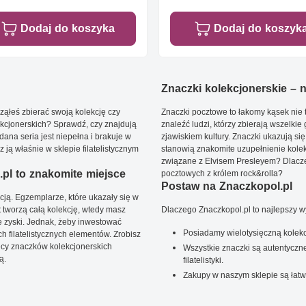
Dodaj do koszyka
Dodaj do koszyk
Znaczki kolekcjonerskie – ni
ąłeś zbierać swoją kolekcję czy
Znaczki pocztowe to łakomy kąsek nie t
kcjonerskich? Sprawdź, czy znajdują
znaleźć ludzi, którzy zbierają wszelkie
dana seria jest niepełna i brakuje w
zjawiskiem kultury. Znaczki ukazują się
ją właśnie w sklepie filatelistycznym
stanowią znakomite uzupełnienie kolek
związane z Elvisem Presleyem? Dlacze
pl to znakomite miejsce
pocztowych z królem rock&rolla?
Postaw na Znaczkopol.pl
ją. Egzemplarze, które ukazały się w
t tworzą całą kolekcję, wtedy masz
Dlaczego Znaczkopol.pl to najlepszy 
 zyski. Jednak, żeby inwestować
Posiadamy wielotysięczną kolekc
 filatelistycznych elementów. Zrobisz
ięcy znaczków kolekcjonerskich
Wszystkie znaczki są autentyczne
ą.
filatelistyki.
Zakupy w naszym sklepie są łatw