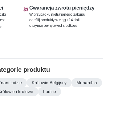
ci
Gwarancja zwrotu pieniędzy
czki
W przypadku nietrafionego zakupu
est
odeślij produkty w ciągu 14 dni i
.
otrzymaj pełny zwrot środków.
tegorie produktu
Znani ludzie
Królowie Belgijscy
Monarchia
Królowie i królowe
Ludzie