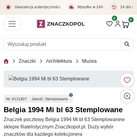
Przejdź do treści głównej
Gwarancja autentyczności
Wysyłka w 24h
14 dni na
0
Liczba pozycji 
0
Pro
Znaczki
Architektura
Muzea
Numer
Nr
: #131807
Jakość: Stemplowane
Belgia 1994 Mi bl 63 Stemplowane
Znaczek pocztowy Belgia 1994 Mi bl 63 Stemplowanew
sklepie filatelistycznym Znaczkopol.pl. Duży wybór
znaczków dla każdego kolekcjonera