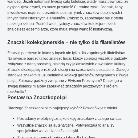
wartości. Jeżeli natomiast tworzą całą kolekcję, wtedy masz pewność, że
dysponujesz czymś, co może przynieść Ci realne zyski. Jednak, żeby
inwestować mądrze, uprzednio poznaj rynek znaczków pocztowych i
innych filatelistycznych elementów. Zrobisz to, zapoznając się z ofertą
naszego sklepu. Pośród wielu tysięcy znaczków kolekcjonerskich
znajdziesz egzemplarze, które mają swoją wartość historyczną.
Znaczki kolekcjonerskie – nie tylko dla filatelistów
Znaczki pocztowe to łakomy kąsek nie tylko dla zapalonych filatelistów.
Na świecie bardzo łatwo znaleźć ludzi, którzy zbierają wszelkie gadżety
związane z daną postacią, historią czy jakimkolwiek zjawiskiem kultury.
Znaczki ukazują się z różnych okazji i na cześć wielu postaciom. Dlatego
stanowią znakomite uzupełnienie kolekcji gadżetów związanych z Twoją
pasją. Zbierasz gadżety związane z Elvisem Presleyem? Dlaczego w
Twojej kolekcji miałoby zabraknąć znaczków pocztowych z królem
rock&rolla?
Postaw na Znaczkopol.pl
Dlaczego Znaczkopol.pl to najlepszy wybór? Powodów jest wiele!
Posiadamy wielotysięczną kolekcję znaczków z całego świata.
Wszystkie znaczki są autentyczne. Potwierdzają to analizy
specjalistów w dziedzinie filatelistyki.
Zakupy w naszym sklepie są łatwe dla każdego.