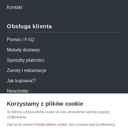
Kontakt
Obsługa klienta
Pomoc i FAQ
Metody dostawy
Sposoby płatności
Zwroty i reklamacje
Jak kupować?
Newsletter
Korzystamy z plików cookie
Konto
Ta witryna używa plików cookie w celu ulepszenia ogólnej wygody
użytkowania.
Moje konto
Zajrzyj do naszej
Polityki plików cookie
, aby uzyskać więcej informacji.