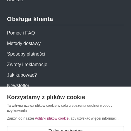
Obsługa klienta
Pomoc i FAQ
Metody dostawy
Sposoby płatności
Zwroty i reklamacje
Jak kupować?
Newsletter
Korzystamy z plików cookie
Konto
Ta witryna używa plików cookie w celu ulepszenia ogólnej wygody
użytkowania.
Moje konto
Zajrzyj do naszej
Polityki plików cookie
, aby uzyskać więcej informacji.
Moje zamówienia