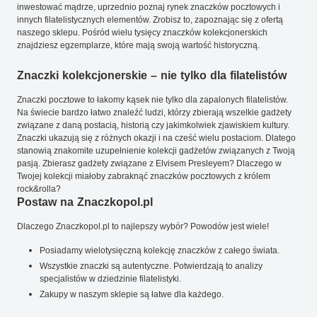
inwestować mądrze, uprzednio poznaj rynek znaczków pocztowych i
innych filatelistycznych elementów. Zrobisz to, zapoznając się z ofertą
naszego sklepu. Pośród wielu tysięcy znaczków kolekcjonerskich
znajdziesz egzemplarze, które mają swoją wartość historyczną.
Znaczki kolekcjonerskie – nie tylko dla filatelistów
Znaczki pocztowe to łakomy kąsek nie tylko dla zapalonych filatelistów.
Na świecie bardzo łatwo znaleźć ludzi, którzy zbierają wszelkie gadżety
związane z daną postacią, historią czy jakimkolwiek zjawiskiem kultury.
Znaczki ukazują się z różnych okazji i na cześć wielu postaciom. Dlatego
stanowią znakomite uzupełnienie kolekcji gadżetów związanych z Twoją
pasją. Zbierasz gadżety związane z Elvisem Presleyem? Dlaczego w
Twojej kolekcji miałoby zabraknąć znaczków pocztowych z królem
rock&rolla?
Postaw na Znaczkopol.pl
Dlaczego Znaczkopol.pl to najlepszy wybór? Powodów jest wiele!
Posiadamy wielotysięczną kolekcję znaczków z całego świata.
Wszystkie znaczki są autentyczne. Potwierdzają to analizy
specjalistów w dziedzinie filatelistyki.
Zakupy w naszym sklepie są łatwe dla każdego.