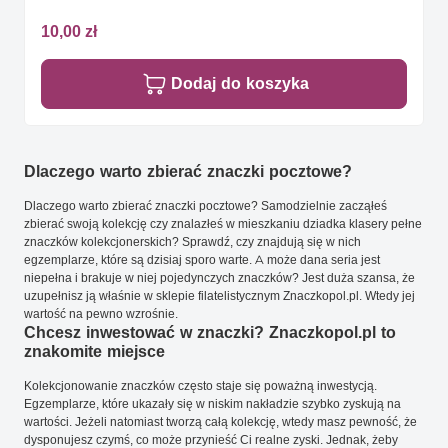
10,00 zł
Dodaj do koszyka
Dlaczego warto zbierać znaczki pocztowe?
Dlaczego warto zbierać znaczki pocztowe? Samodzielnie zacząłeś
zbierać swoją kolekcję czy znalazłeś w mieszkaniu dziadka klasery pełne
znaczków kolekcjonerskich? Sprawdź, czy znajdują się w nich
egzemplarze, które są dzisiaj sporo warte. A może dana seria jest
niepełna i brakuje w niej pojedynczych znaczków? Jest duża szansa, że
uzupełnisz ją właśnie w sklepie filatelistycznym Znaczkopol.pl. Wtedy jej
wartość na pewno wzrośnie.
Chcesz inwestować w znaczki? Znaczkopol.pl to
znakomite miejsce
Kolekcjonowanie znaczków często staje się poważną inwestycją.
Egzemplarze, które ukazały się w niskim nakładzie szybko zyskują na
wartości. Jeżeli natomiast tworzą całą kolekcję, wtedy masz pewność, że
dysponujesz czymś, co może przynieść Ci realne zyski. Jednak, żeby