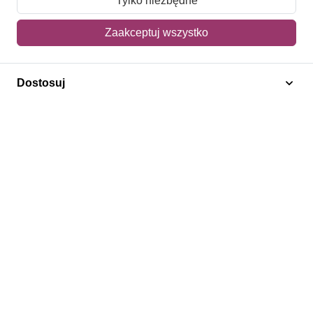
Tylko niezbędne
Mój koszyk
Zaakceptuj wszystko
Adres dostawy
Dostosuj
Polecamy
Znaczki Konie
Znaczki Politycy
Znaczki Żaglowce
Znaczki Kolarstwo
Znaczki Boże Narodzenie
Regulamin
Prywatność
Bezpieczeństwo