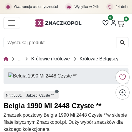
Przejdź do treści głównej
Gwarancja autentyczności
Wysyłka w 24h
14 dni na
0
Liczba pozycji 
0
Pro
...
Królowie i królowe
Królowie Belgijscy
Numer
Nr
: #5601
Jakość: Czyste **
Belgia 1990 Mi 2448 Czyste **
Znaczek pocztowy Belgia 1990 Mi 2448 Czyste **w sklepie
filatelistycznym Znaczkopol.pl. Duży wybór znaczków dla
każdego kolekcjonera