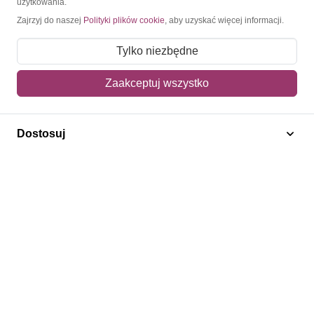
użytkowania.
Zajrzyj do naszej
Polityki plików cookie
, aby uzyskać więcej informacji.
O nas
Tylko niezbędne
Blog
Regulamin
Zaakceptuj wszystko
Polityka prywatności
Mapa strony
Dostosuj
Kontakt
Obsługa klienta
Pomoc i FAQ
Metody dostawy
Sposoby płatności
Zwroty i reklamacje