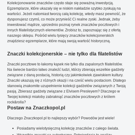
Kolekcjonowanie znaczków często staje się poważną inwestycją.
Egzemplarze, które ukazały się w niskim nakładzie szybko zyskują na
wartości. Jeżeli natomiast tworzą całą kolekcję, wtedy masz pewność, że
dysponujesz czymś, co może przynieść Ci realne zyski. Jednak, żeby
inwestować mądrze, uprzednio poznaj rynek znaczków pocztowych i
innych filatelistycznych elementów. Zrobisz to, zapoznając się z ofertą
naszego sklepu. Pośród wielu tysięcy znaczków kolekcjonerskich
znajdziesz egzemplarze, które mają swoją wartość historyczną.
Znaczki kolekcjonerskie – nie tylko dla filatelistów
Znaczki pocztowe to łakomy kąsek nie tylko dla zapalonych filatelistów.
Na świecie bardzo łatwo znaleźć ludzi, którzy zbierają wszelkie gadżety
związane z daną postacią, historią czy jakimkolwiek zjawiskiem kultury.
Znaczki ukazują się z różnych okazji i na cześć wielu postaciom. Dlatego
stanowią znakomite uzupełnienie kolekcji gadżetów związanych z Twoją
pasją. Zbierasz gadżety związane z Elvisem Presleyem? Dlaczego w
Twojej kolekcji miałoby zabraknąć znaczków pocztowych z królem
rock&rolla?
Postaw na Znaczkopol.pl
Dlaczego Znaczkopol.pl to najlepszy wybór? Powodów jest wiele!
Posiadamy wielotysięczną kolekcję znaczków z całego świata.
Wszystkie znaczki są autentyczne. Potwierdzają to analizy