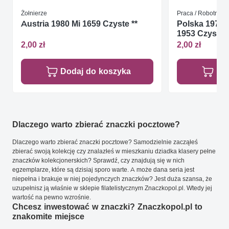
Żołnierze
Praca / Robotnicy
Austria 1980 Mi 1659 Czyste **
Polska 1971 M
1953 Czyste *
2,00 zł
2,00 zł
Dodaj do koszyka
Do
Dlaczego warto zbierać znaczki pocztowe?
Dlaczego warto zbierać znaczki pocztowe? Samodzielnie zacząłeś
zbierać swoją kolekcję czy znalazłeś w mieszkaniu dziadka klasery pełne
znaczków kolekcjonerskich? Sprawdź, czy znajdują się w nich
egzemplarze, które są dzisiaj sporo warte. A może dana seria jest
niepełna i brakuje w niej pojedynczych znaczków? Jest duża szansa, że
uzupełnisz ją właśnie w sklepie filatelistycznym Znaczkopol.pl. Wtedy jej
wartość na pewno wzrośnie.
Chcesz inwestować w znaczki? Znaczkopol.pl to
znakomite miejsce