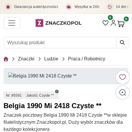
Przejdź do treści głównej
Gwarancja autentyczności
Wysyłka w 24h
14 dni na
0
Liczba pozycji 
0
Pro
Znaczki
Ludzie
Praca / Robotnicy
Numer
Nr
: #5591
Jakość: Czyste **
Belgia 1990 Mi 2418 Czyste **
Znaczek pocztowy Belgia 1990 Mi 2418 Czyste **w sklepie
filatelistycznym Znaczkopol.pl. Duży wybór znaczków dla
każdego kolekcjonera