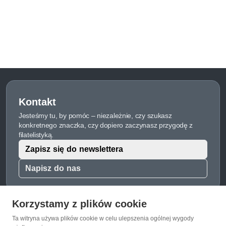
Kontakt
Jesteśmy tu, by pomóc – niezależnie, czy szukasz
konkretnego znaczka, czy dopiero zaczynasz przygodę z
filatelistyką.
Zapisz się do newslettera
Napisz do nas
Korzystamy z plików cookie
Ta witryna używa plików cookie w celu ulepszenia ogólnej wygody
O Znaczkopol.pl