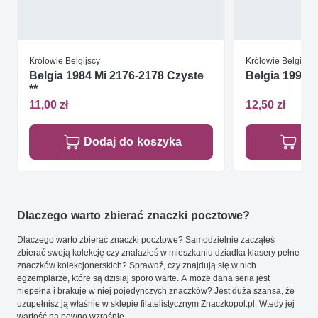
Królowie Belgijscy
Królowie Belgijscy
Belgia 1984 Mi 2176-2178 Czyste
Belgia 1994 M
**
11,00 zł
12,50 zł
Dodaj do koszyka
Do
Dlaczego warto zbierać znaczki pocztowe?
Dlaczego warto zbierać znaczki pocztowe? Samodzielnie zacząłeś
zbierać swoją kolekcję czy znalazłeś w mieszkaniu dziadka klasery pełne
znaczków kolekcjonerskich? Sprawdź, czy znajdują się w nich
egzemplarze, które są dzisiaj sporo warte. A może dana seria jest
niepełna i brakuje w niej pojedynczych znaczków? Jest duża szansa, że
uzupełnisz ją właśnie w sklepie filatelistycznym Znaczkopol.pl. Wtedy jej
wartość na pewno wzrośnie.