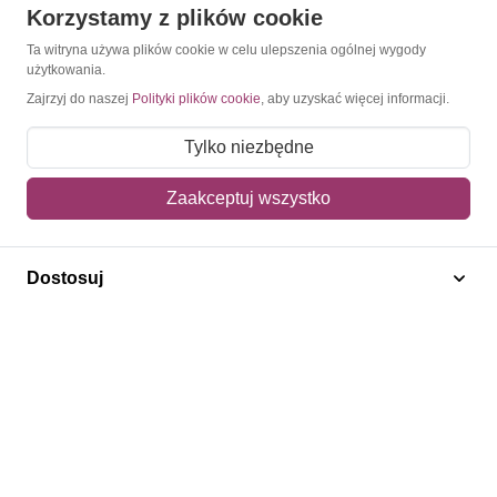
Korzystamy z plików cookie
O Znaczkopol.pl
Ta witryna używa plików cookie w celu ulepszenia ogólnej wygody
użytkowania.
O nas
Zajrzyj do naszej
Polityki plików cookie
, aby uzyskać więcej informacji.
Blog
Tylko niezbędne
Regulamin
Zaakceptuj wszystko
Polityka prywatności
Mapa strony
Dostosuj
Kontakt
Obsługa klienta
Pomoc i FAQ
Metody dostawy