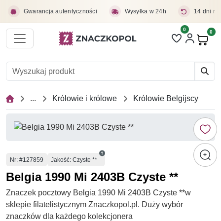
Przejdź do treści głównej
Gwarancja autentyczności
Wysyłka w 24h
14 dni na
0
Liczba pozycji 
0
Pro
...
Królowie i królowe
Królowie Belgijscy
Numer
Nr
: #127859
Jakość: Czyste **
Belgia 1990 Mi 2403B Czyste **
Znaczek pocztowy Belgia 1990 Mi 2403B Czyste **w
sklepie filatelistycznym Znaczkopol.pl. Duży wybór
znaczków dla każdego kolekcjonera