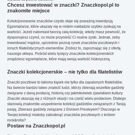
Chcesz inwestować w znaczki? Znaczkopol.pl to
znakomite miejsce
Kolekcjonowanie znaczków często staje się poważną inwestycją.
Egzemplarze, które ukazały się w niskim nakładzie szybko zyskują na
wartości. Jeżeli natomiast tworzą całą kolekcję, wtedy masz pewność, że
dysponujesz czymś, co może przynieść Ci realne zyski. Jednak, żeby
inwestować mądrze, uprzednio poznaj rynek znaczków pocztowych i
innych filatelistycznych elementów. Zrobisz to, zapoznając się z ofertą
naszego sklepu. Pośród wielu tysięcy znaczków kolekcjonerskich
znajdziesz egzemplarze, które mają swoją wartość historyczną.
Znaczki kolekcjonerskie – nie tylko dla filatelistów
Znaczki pocztowe to łakomy kąsek nie tylko dla zapalonych filatelistów.
Na świecie bardzo łatwo znaleźć ludzi, którzy zbierają wszelkie gadżety
związane z daną postacią, historią czy jakimkolwiek zjawiskiem kultury.
Znaczki ukazują się z różnych okazji i na cześć wielu postaciom. Dlatego
stanowią znakomite uzupełnienie kolekcji gadżetów związanych z Twoją
pasją. Zbierasz gadżety związane z Elvisem Presleyem? Dlaczego w
Twojej kolekcji miałoby zabraknąć znaczków pocztowych z królem
rock&rolla?
Postaw na Znaczkopol.pl