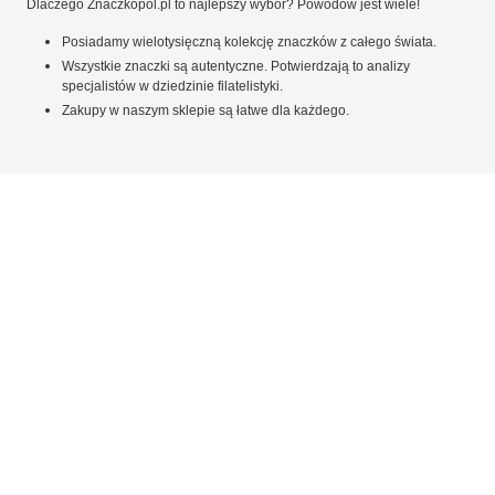
Dlaczego Znaczkopol.pl to najlepszy wybór? Powodów jest wiele!
Posiadamy wielotysięczną kolekcję znaczków z całego świata.
Wszystkie znaczki są autentyczne. Potwierdzają to analizy
specjalistów w dziedzinie filatelistyki.
Zakupy w naszym sklepie są łatwe dla każdego.