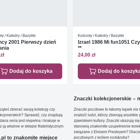
ły / Katedry / Bazyliki
Kościoły / Katedry / Bazyliki
cy 2001 Pierwszy dzień
Izrael 1986 Mi fun1051 Cz
ania
**
zł
24,00 zł
Dodaj do koszyka
Dodaj do koszyk
Znaczki kolekcjonerskie – ni
ąłeś zbierać swoją kolekcję czy
Znaczki pocztowe to łakomy kąsek nie t
kcjonerskich? Sprawdź, czy znajdują
znaleźć ludzi, którzy zbierają wszelkie
dana seria jest niepełna i brakuje w
zjawiskiem kultury. Znaczki ukazują się
ją właśnie w sklepie filatelistycznym
stanowią znakomite uzupełnienie kolek
związane z Elvisem Presleyem? Dlacze
pl to znakomite miejsce
pocztowych z królem rock&rolla?