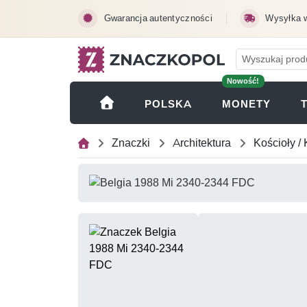
Przejdź do treści głównej
Gwarancja autentyczności
Wysyłka 
Nowość!
(OTWI
POLSKA
MONETY
Znaczki
Architektura
Kościoły / 