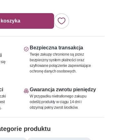
 koszyka
Bezpieczna transakcja
Twoje zakupy chronione są przez
i
bezpieczny system płatności oraz
 się
szyfrowane połączenie zapewniające
ochronę danych osobowych.
ci
Gwarancja zwrotu pieniędzy
czki
W przypadku nietrafionego zakupu
est
odeślij produkty w ciągu 14 dni i
.
otrzymaj pełny zwrot środków.
tegorie produktu