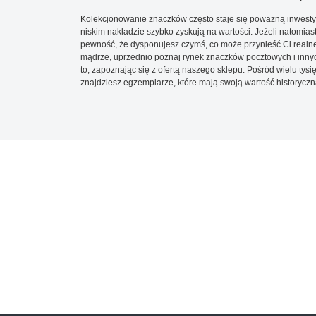
Kolekcjonowanie znaczków często staje się poważną inwestyc
niskim nakładzie szybko zyskują na wartości. Jeżeli natomias
pewność, że dysponujesz czymś, co może przynieść Ci realne
mądrze, uprzednio poznaj rynek znaczków pocztowych i innych
to, zapoznając się z ofertą naszego sklepu. Pośród wielu tys
znajdziesz egzemplarze, które mają swoją wartość historyczn