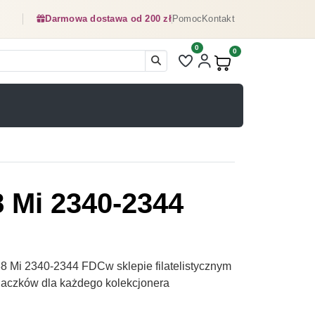
Darmowa dostawa od 200 zł
Pomoc
Kontakt
0
Liczba pozycji na liście ulubionyc
0
Produkty w koszyku:
8 Mi 2340-2344
8 Mi 2340-2344 FDCw sklepie filatelistycznym
naczków dla każdego kolekcjonera