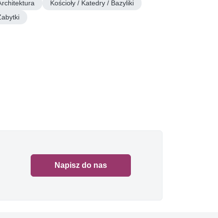
Architektura
Kościoły / Katedry / Bazyliki
Zabytki
Napisz do nas