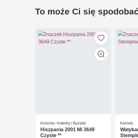
To może Ci się spodoba
Kościoły / Katedry / Bazyliki
Karnety
Hiszpania 2001 Mi 3649
Watykan
Czyste **
Stempl