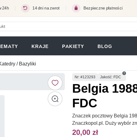
w 24h
14 dni na zwrot
Bezpieczne płatności
ERA SIĘ W NOWEJ KARCIE)
TEMATY
KRAJE
PAKIETY
BLOG
Katedry / Bazyliki
Numer
Nr
: #123293
Jakość: FDC
Belgia 198
FDC
Znaczek pocztowy Belgia 198
Znaczkopol.pl. Duży wybór z
20,00 zł