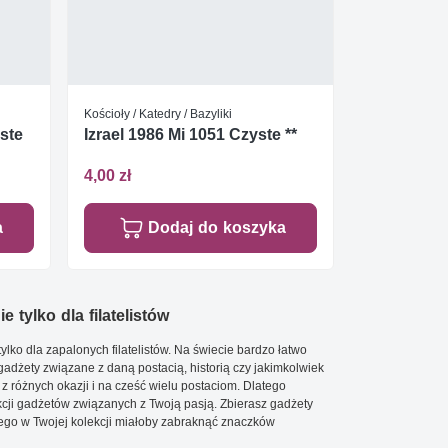
Kościoły / Katedry / Bazyliki
yste
Izrael 1986 Mi 1051 Czyste **
4,00 zł
a
Dodaj do koszyka
e tylko dla filatelistów
ylko dla zapalonych filatelistów. Na świecie bardzo łatwo
 gadżety związane z daną postacią, historią czy jakimkolwiek
 z różnych okazji i na cześć wielu postaciom. Dlatego
cji gadżetów związanych z Twoją pasją. Zbierasz gadżety
go w Twojej kolekcji miałoby zabraknąć znaczków