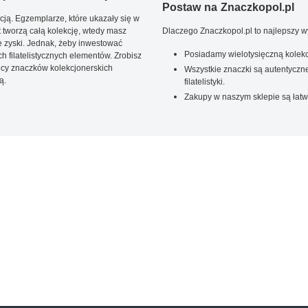
Postaw na Znaczkopol.pl
ją. Egzemplarze, które ukazały się w
t tworzą całą kolekcję, wtedy masz
Dlaczego Znaczkopol.pl to najlepszy 
 zyski. Jednak, żeby inwestować
Posiadamy wielotysięczną kolekc
 filatelistycznych elementów. Zrobisz
ięcy znaczków kolekcjonerskich
Wszystkie znaczki są autentyczne
ą.
filatelistyki.
Zakupy w naszym sklepie są łatw