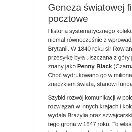
Geneza światowej fil
pocztowe
Historia systematycznego kolek
niemal równocześnie z wprowadz
Brytanii. W 1840 roku sir Rowlan
przesyłkę była uiszczana z góry
znany jako
Penny Black
(Czarna
Choć wydrukowano go w milionac
znaczkiem świata, stanowi funda
Szybki rozwój komunikacji w po
rozwiązań w innych krajach i ko
wydała Brazylia oraz szwajcars
tego grona w 1847 roku. To wła