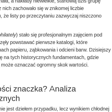
ała, a nakłady niewielkie, stanowią dziś grupę
 nich zachowało się w znikomej liczbie
, że listy po przeczytaniu zazwyczaj niszczono
hilately
) stało się profesjonalnym zajęciem pod
zęły powstawać pierwsze katalogi, które
ch papieru, ząbkowania i odcieni barw. Dzisiejszy
ię na tych historycznych fundamentach, gdzie
y może oznaczać ogromny skok wartości.
ości znaczka? Analiza
cznych
e jest dziełem przypadku, lecz wynikiem chłodnej