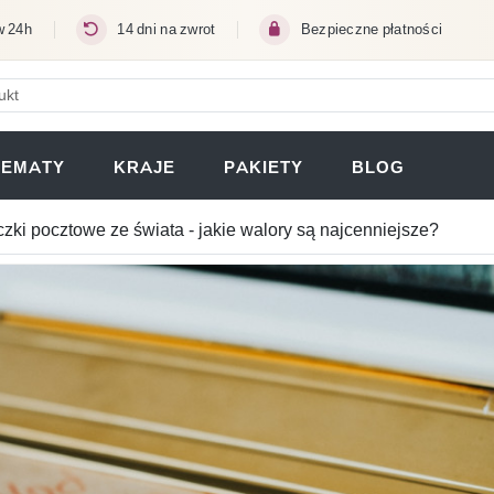
w 24h
14 dni na zwrot
Bezpieczne płatności
ERA SIĘ W NOWEJ KARCIE)
TEMATY
KRAJE
PAKIETY
BLOG
zki pocztowe ze świata - jakie walory są najcenniejsze?