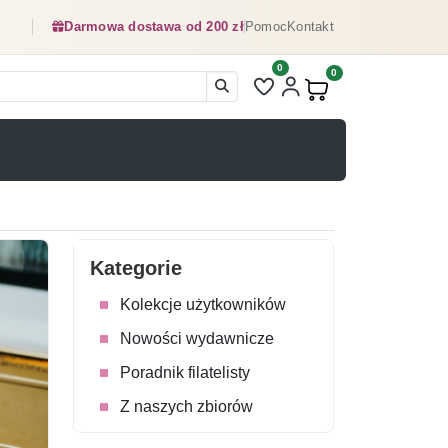
Darmowa dostawa od 200 zł
Pomoc
Kontakt
0
Liczba pozycji na liście ulubionyc
0
Produkty w koszyku:
Kategorie
Kolekcje użytkowników
Nowości wydawnicze
Poradnik filatelisty
Z naszych zbiorów