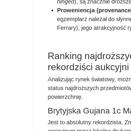
hinged
), są znacznie drożs
Proweniencja (provenance
egzemplarz należał do słynne
Ferrary), jego atrakcyjność 
Ranking najdroższy
rekordziści aukcyjni
Analizując rynek światowy, możn
status najdroższych przedmiotów
powierzchnię.
Brytyjska Gujana 1c M
Jest to absolutny rekordzista. Z