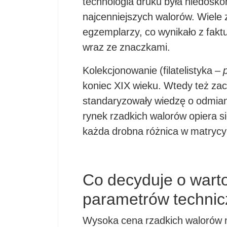
technologia druku była niedoskon
najcenniejszych walorów. Wiele z
egzemplarzy, co wynikało z faktu
wraz ze znaczkami.
Kolekcjonowanie (filatelistyka –
p
koniec XIX wieku. Wtedy też zac
standaryzowały wiedzę o odmiana
rynek rzadkich walorów opiera s
każda drobna różnica w matryc
Co decyduje o wart
parametrów techni
Wysoka cena rzadkich walorów ni