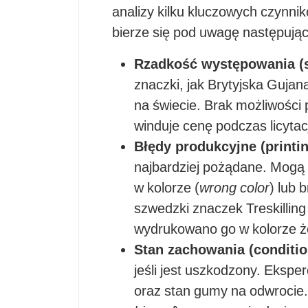
analizy kilku kluczowych czynnik
bierze się pod uwagę następują
Rzadkość występowania (s
znaczki, jak Brytyjska Gujan
na świecie. Brak możliwości
winduje cenę podczas licytacj
Błędy produkcyjne (printin
najbardziej pożądane. Mogą 
w kolorze (
wrong color
) lub 
szwedzki znaczek Treskilling 
wydrukowano go w kolorze żó
Stan zachowania (conditio
jeśli jest uszkodzony. Ekspe
oraz stan gumy na odwrocie. 