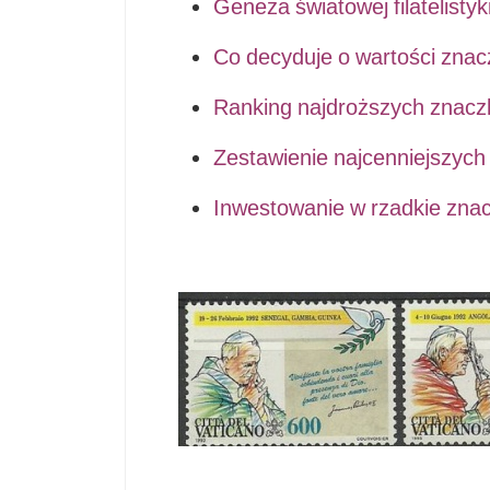
Geneza światowej filatelisty
Co decyduje o wartości zna
Ranking najdroższych znaczk
Zestawienie najcenniejszych 
Inwestowanie w rzadkie zna