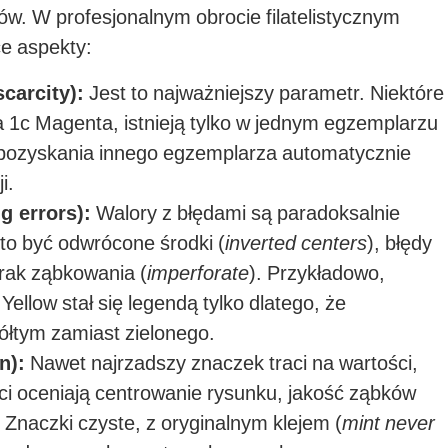
ów. W profesjonalnym obrocie filatelistycznym
ce aspekty:
carcity):
Jest to najważniejszy parametr. Niektóre
a 1c Magenta, istnieją tylko w jednym egzemplarzu
 pozyskania innego egzemplarza automatycznie
i.
g errors):
Walory z błędami są paradoksalnie
to być odwrócone środki (
inverted centers
), błędy
brak ząbkowania (
imperforate
). Przykładowo,
Yellow stał się legendą tylko dlatego, że
łtym zamiast zielonego.
n):
Nawet najrzadszy znaczek traci na wartości,
rci oceniają centrowanie rysunku, jakość ząbków
Znaczki czyste, z oryginalnym klejem (
mint never