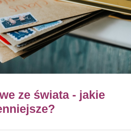
e ze świata - jakie
enniejsze?