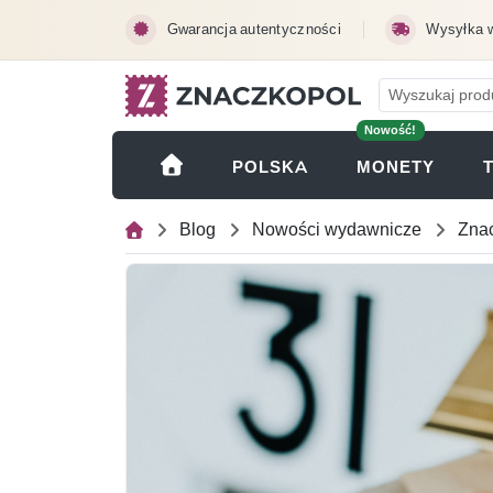
Przejdź do treści głównej
Gwarancja autentyczności
Wysyłka 
Nowość!
(OTWI
POLSKA
MONETY
Blog
Nowości wydawnicze
Znac