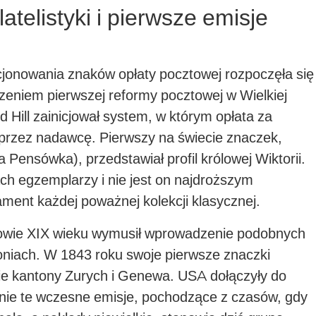
atelistyki i pierwsze emisje
cjonowania znaków opłaty pocztowej rozpoczęła się
eniem pierwszej reformy pocztowej w Wielkiej
d Hill zainicjował system, w którym opłata za
 przez nadawcę. Pierwszy na świecie znaczek,
 Pensówka), przedstawiał profil królowej Wiktorii.
h egzemplarzy i nie jest on najdroższym
ment każdej poważnej kolekcji klasycznej.
łowie XIX wieku wymusił wprowadzenie podobnych
loniach. W 1843 roku swoje pierwsze znaczki
kie kantony Zurych i Genewa. USA dołączyły do
śnie te wczesne emisje, pochodzące z czasów, gdy