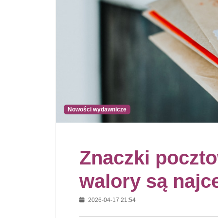
Nowości wydawnicze
Znaczki pocztow
walory są najc
2026-04-17 21:54