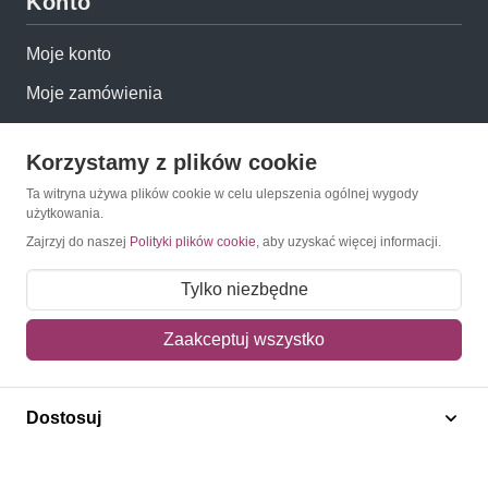
Konto
Moje konto
Moje zamówienia
Mój koszyk
Korzystamy z plików cookie
Adres dostawy
Ta witryna używa plików cookie w celu ulepszenia ogólnej wygody
użytkowania.
Polecamy
Zajrzyj do naszej
Polityki plików cookie
, aby uzyskać więcej informacji.
Tylko niezbędne
Znaczki Konie
Znaczki Politycy
Zaakceptuj wszystko
Znaczki Żaglowce
Znaczki Kolarstwo
Dostosuj
Znaczki Boże Narodzenie