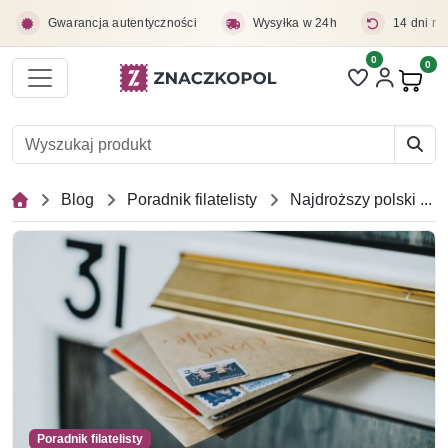
Przejdź do treści głównej
Gwarancja autentyczności
Wysyłka w 24h
14 dni na
0
Liczba pozycji 
0
Pro
Blog
Poradnik filatelisty
Najdroższy polski znaczek pocztowy
Poradnik filatelisty