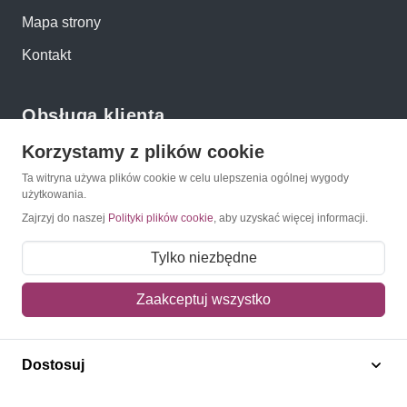
Mapa strony
Kontakt
Obsługa klienta
Korzystamy z plików cookie
Pomoc i FAQ
Ta witryna używa plików cookie w celu ulepszenia ogólnej wygody
Metody dostawy
użytkowania.
Zajrzyj do naszej
Polityki plików cookie
, aby uzyskać więcej informacji.
Sposoby płatności
Zwroty i reklamacje
Tylko niezbędne
Jak kupować?
Zaakceptuj wszystko
Newsletter
Dostosuj
Konto