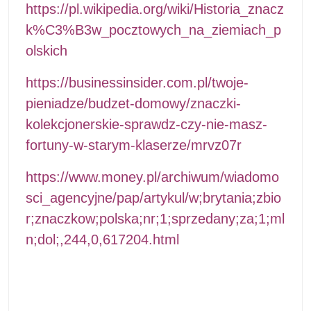
https://pl.wikipedia.org/wiki/Historia_znacz
k%C3%B3w_pocztowych_na_ziemiach_p
olskich
https://businessinsider.com.pl/twoje-
pieniadze/budzet-domowy/znaczki-
kolekcjonerskie-sprawdz-czy-nie-masz-
fortuny-w-starym-klaserze/mrvz07r
https://www.money.pl/archiwum/wiadomo
sci_agencyjne/pap/artykul/w;brytania;zbio
r;znaczkow;polska;nr;1;sprzedany;za;1;ml
n;dol;,244,0,617204.html