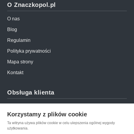
O Znaczkopol.pl
O nas
Blog
Regulamin
Polityka prywatności
Mapa strony
Kontakt
Obsługa klienta
Pomoc i FAQ
Korzystamy z plików cookie
Metody dostawy
Ta witryna używa plików cookie w celu ulepszenia ogólnej wygody
Sposoby płatności
użytkowania.