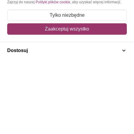
Zajrzyj do naszej
Polityki plików cookie
, aby uzyskać więcej informacji.
Zwroty i reklamacje
Tylko niezbędne
Jak kupować?
Newsletter
Zaakceptuj wszystko
Konto
Dostosuj
Moje konto
Moje zamówienia
Mój koszyk
Adres dostawy
Polecamy
Znaczki Konie