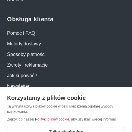
Obsługa klienta
Pomoc i FAQ
Metody dostawy
Sposoby płatności
Zwroty i reklamacje
Jak kupować?
Newsletter
Korzystamy z plików cookie
Konto
Ta witryna używa plików cookie w celu ulepszenia ogólnej wygody
użytkowania.
Moje konto
Zajrzyj do naszej
Polityki plików cookie
, aby uzyskać więcej informacji.
Moje zamówienia