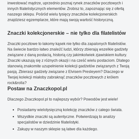
inwestować mądrze, uprzednio poznaj rynek znaczków pocztowych i
innych filatelistycznych elementów. Zrobisz to, zapoznając się z ofertą
naszego sklepu. Pośród wielu tysięcy znaczków kolekcjonerskich
znajdziesz egzemplarze, które mają swoją wartość historyczną.
Znaczki kolekcjonerskie – nie tylko dla filatelistów
Znaczki pocztowe to łakomy kąsek nie tylko dla zapalonych filatelistów.
Na świecie bardzo łatwo znaleźć ludzi, którzy zbierają wszelkie gadżety
związane z daną postacią, historią czy jakimkolwiek zjawiskiem kultury.
Znaczki ukazują się z różnych okazji i na cześć wielu postaciom. Dlatego
stanowią znakomite uzupełnienie kolekcji gadżetów związanych z Twoją
pasją. Zbierasz gadżety związane z Elvisem Presleyem? Dlaczego w
Twojej kolekcji miałoby zabraknąć znaczków pocztowych z królem
rock&rolla?
Postaw na Znaczkopol.pl
Dlaczego Znaczkopol.pl to najlepszy wybór? Powodów jest wiele!
Posiadamy wielotysięczną kolekcję znaczków z całego świata.
Wszystkie znaczki są autentyczne. Potwierdzają to analizy
specjalistów w dziedzinie filatelistyki.
Zakupy w naszym sklepie są łatwe dla każdego.