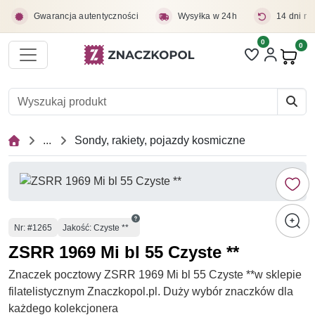
Przejdź do treści głównej
Gwarancja autentyczności
Wysyłka w 24h
14 dni na
0
Liczba pozycji 
0
Pro
...
Sondy, rakiety, pojazdy kosmiczne
Numer
Nr
: #1265
Jakość: Czyste **
ZSRR 1969 Mi bl 55 Czyste **
Znaczek pocztowy ZSRR 1969 Mi bl 55 Czyste **w sklepie
filatelistycznym Znaczkopol.pl. Duży wybór znaczków dla
każdego kolekcjonera