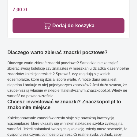
7,00 zł
Dodaj do koszyka
Dlaczego warto zbierać znaczki pocztowe?
Dlaczego warto zbierać znaczki pocztowe? Samodzielnie zacząłeś
zbierać swoją kolekcję czy znalazłeś w mieszkaniu dziadka klasery pełne
znaczków kolekcjonerskich? Sprawdź, czy znajdują się w nich
egzemplarze, które są dzisiaj sporo warte. A może dana seria jest
niepełna i brakuje w niej pojedynczych znaczków? Jest duża szansa, że
uzupełnisz ją właśnie w sklepie filatelistycznym Znaczkopol.pl. Wtedy jej
wartość na pewno wzrośnie.
Chcesz inwestować w znaczki? Znaczkopol.pl to
znakomite miejsce
Kolekcjonowanie znaczków często staje się poważną inwestycją.
Egzemplarze, które ukazały się w niskim nakładzie szybko zyskują na
wartości. Jeżeli natomiast tworzą całą kolekcję, wtedy masz pewność, że
dysponujesz czymś, co może przynieść Ci realne zyski. Jednak, żeby