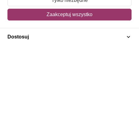
Tylko niezbędne
Mój koszyk
Zaakceptuj wszystko
Adres dostawy
Dostosuj
Polecamy
Znaczki Konie
Znaczki Politycy
Znaczki Żaglowce
Znaczki Kwiaty
Znaczki Boże Narodzenie
Regulamin
Prywatność
Bezpieczeństwo