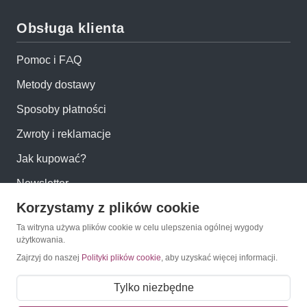
Obsługa klienta
Pomoc i FAQ
Metody dostawy
Sposoby płatności
Zwroty i reklamacje
Jak kupować?
Newsletter
Korzystamy z plików cookie
Konto
Ta witryna używa plików cookie w celu ulepszenia ogólnej wygody
użytkowania.
Zajrzyj do naszej
Polityki plików cookie
, aby uzyskać więcej informacji.
Moje konto
Moje zamówienia
Tylko niezbędne