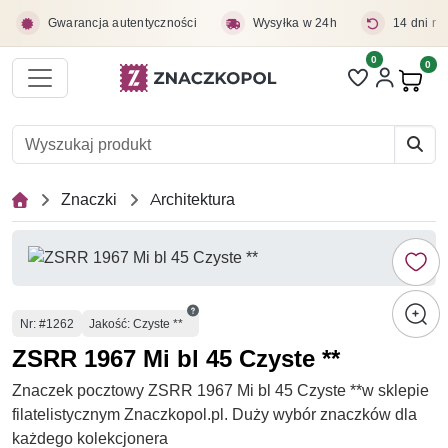
Przejdź do treści głównej
Gwarancja autentyczności
Wysyłka w 24h
14 dni na
0
Liczba pozycji 
0
Pro
Znaczki
Architektura
Numer
Nr
: #1262
Jakość: Czyste **
ZSRR 1967 Mi bl 45 Czyste **
Znaczek pocztowy ZSRR 1967 Mi bl 45 Czyste **w sklepie
filatelistycznym Znaczkopol.pl. Duży wybór znaczków dla
każdego kolekcjonera