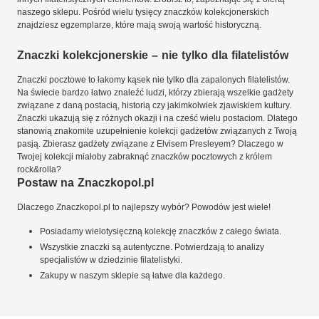
naszego sklepu. Pośród wielu tysięcy znaczków kolekcjonerskich
znajdziesz egzemplarze, które mają swoją wartość historyczną.
Znaczki kolekcjonerskie – nie tylko dla filatelistów
Znaczki pocztowe to łakomy kąsek nie tylko dla zapalonych filatelistów.
Na świecie bardzo łatwo znaleźć ludzi, którzy zbierają wszelkie gadżety
związane z daną postacią, historią czy jakimkolwiek zjawiskiem kultury.
Znaczki ukazują się z różnych okazji i na cześć wielu postaciom. Dlatego
stanowią znakomite uzupełnienie kolekcji gadżetów związanych z Twoją
pasją. Zbierasz gadżety związane z Elvisem Presleyem? Dlaczego w
Twojej kolekcji miałoby zabraknąć znaczków pocztowych z królem
rock&rolla?
Postaw na Znaczkopol.pl
Dlaczego Znaczkopol.pl to najlepszy wybór? Powodów jest wiele!
Posiadamy wielotysięczną kolekcję znaczków z całego świata.
Wszystkie znaczki są autentyczne. Potwierdzają to analizy
specjalistów w dziedzinie filatelistyki.
Zakupy w naszym sklepie są łatwe dla każdego.