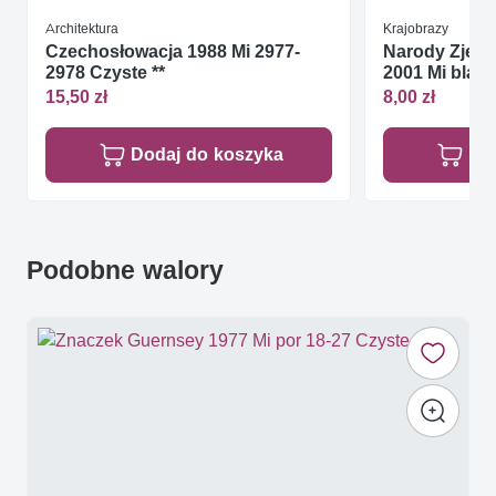
Architektura
Krajobrazy
Czechosłowacja 1988 Mi 2977-
Narody Zjed
2978 Czyste **
2001 Mi blatt 
15,50 zł
8,00 zł
Dodaj do koszyka
Do
Podobne walory