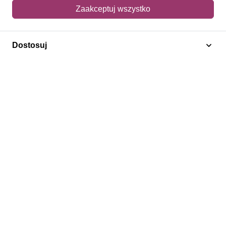
Mój koszyk
Zaakceptuj wszystko
Adres dostawy
Dostosuj
Polecamy
Znaczki Konie
Znaczki Politycy
Znaczki Żaglowce
Znaczki Kolarstwo
Znaczki Boże Narodzenie
Regulamin
Prywatność
Bezpieczeństwo
2026 © SlimAD All Rights Reserved.