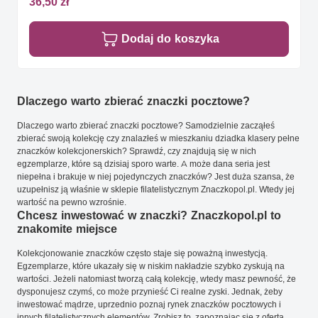
36,50 zł
Dodaj do koszyka
Dlaczego warto zbierać znaczki pocztowe?
Dlaczego warto zbierać znaczki pocztowe? Samodzielnie zacząłeś
zbierać swoją kolekcję czy znalazłeś w mieszkaniu dziadka klasery pełne
znaczków kolekcjonerskich? Sprawdź, czy znajdują się w nich
egzemplarze, które są dzisiaj sporo warte. A może dana seria jest
niepełna i brakuje w niej pojedynczych znaczków? Jest duża szansa, że
uzupełnisz ją właśnie w sklepie filatelistycznym Znaczkopol.pl. Wtedy jej
wartość na pewno wzrośnie.
Chcesz inwestować w znaczki? Znaczkopol.pl to
znakomite miejsce
Kolekcjonowanie znaczków często staje się poważną inwestycją.
Egzemplarze, które ukazały się w niskim nakładzie szybko zyskują na
wartości. Jeżeli natomiast tworzą całą kolekcję, wtedy masz pewność, że
dysponujesz czymś, co może przynieść Ci realne zyski. Jednak, żeby
inwestować mądrze, uprzednio poznaj rynek znaczków pocztowych i
innych filatelistycznych elementów. Zrobisz to, zapoznając się z ofertą