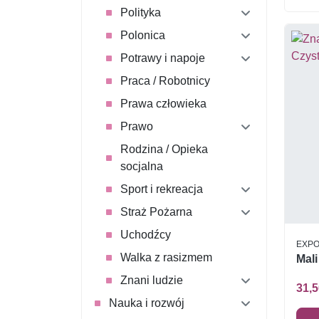
Polityka
Polonica
Potrawy i napoje
Praca / Robotnicy
Prawa człowieka
Prawo
Rodzina / Opieka
socjalna
Sport i rekreacja
Straż Pożarna
Uchodźcy
EXP
Walka z rasizmem
Mali
Znani ludzie
31,5
Nauka i rozwój