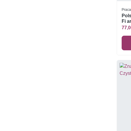
Praca
Pols
Fi a
77,0