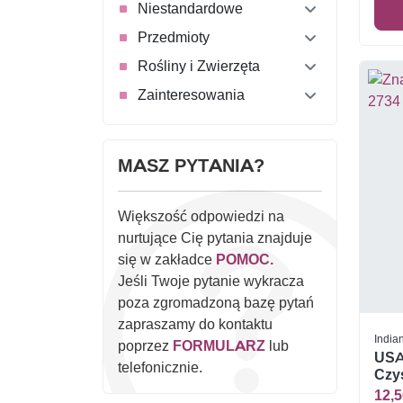
Niestandardowe
Przedmioty
Rośliny i Zwierzęta
Zainteresowania
MASZ PYTANIA?
Większość odpowiedzi na
nurtujące Cię pytania znajduje
się w zakładce
POMOC.
Jeśli Twoje pytanie wykracza
poza zgromadzoną bazę pytań
zapraszamy do kontaktu
India
poprzez
FORMULARZ
lub
USA
telefonicznie.
Czys
12,5