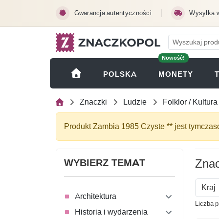
Przejdź do treści głównej
Gwarancja autentyczności
Wysyłka 
Nowość!
(OTWI
POLSKA
MONETY
Znaczki
Ludzie
Folklor / Kultura
Produkt Zambia 1985 Czyste ** jest tymcza
Znac
WYBIERZ TEMAT
Kraj
Architektura
Liczba p
Historia i wydarzenia