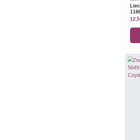
Liec
1166
12,5