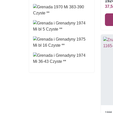
1924
37,5
1998