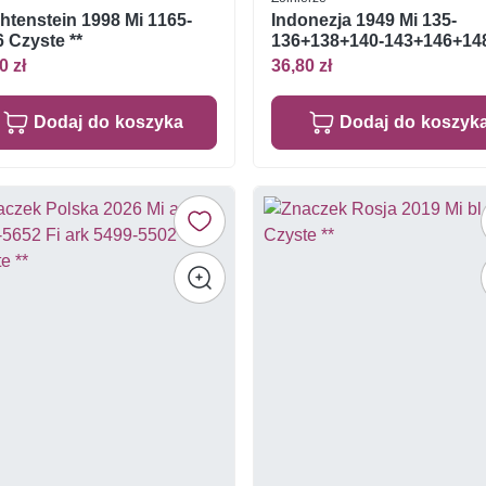
htenstein 1998 Mi 1165-
Indonezja 1949 Mi 135-
 Czyste **
136+138+140-143+146+14
150+153 Z podlepką *
0 zł
36,80 zł
Dodaj do koszyka
Dodaj do koszyk