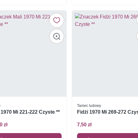
O
Taniec ludowy
 1970 Mi 221-222 Czyste **
Fidżi 1970 Mi 269-272 Czys
0 zł
7,50 zł