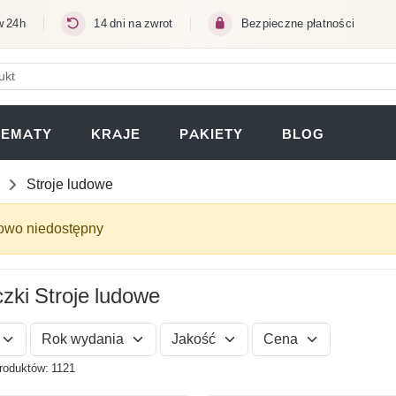
w 24h
14 dni na zwrot
Bezpieczne płatności
ERA SIĘ W NOWEJ KARCIE)
TEMATY
KRAJE
PAKIETY
BLOG
Stroje ludowe
sowo niedostępny
zki Stroje ludowe
Rok wydania
Jakość
Cena
roduktów: 1121