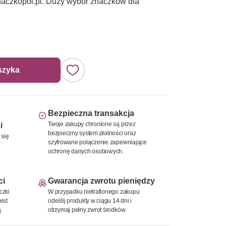
Znaczkopol.pl. Duży wybór znaczków dla
szyka
Bezpieczna transakcja
Twoje zakupy chronione są przez
i
bezpieczny system płatności oraz
 się
szyfrowane połączenie zapewniające
ochronę danych osobowych.
ci
Gwarancja zwrotu pieniędzy
czki
W przypadku nietrafionego zakupu
est
odeślij produkty w ciągu 14 dni i
.
otrzymaj pełny zwrot środków.