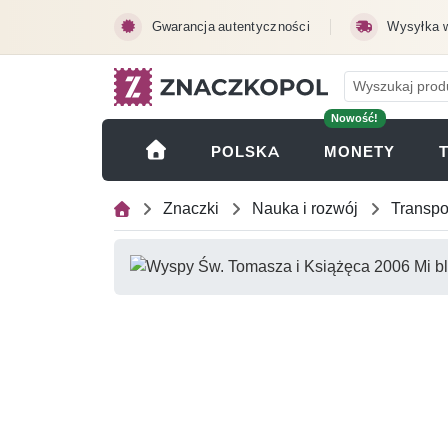
Przejdź do treści głównej
Gwarancja autentyczności
Wysyłka 
Nowość!
(OTWI
POLSKA
MONETY
Znaczki
Nauka i rozwój
Transpo