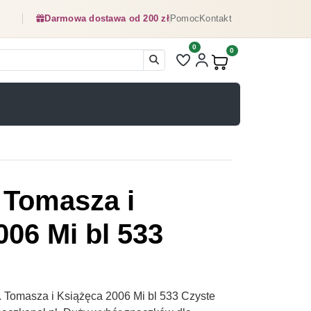
Darmowa dostawa od 200 zł
Pomoc
Kontakt
0
Liczba pozycji na liście ulubionyc
0
Produkty w koszyku:
 Tomasza i
006 Mi bl 533
Tomasza i Książęca 2006 Mi bl 533 Czyste