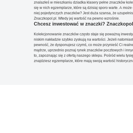
znalazłeś w mieszkaniu dziadka klasery pełne znaczków kole
się w nich egzemplarze, które są dzisiaj sporo warte. A może 
niej pojedynczych znaczków? Jest duża szansa, że uzupełnisz 
Znaczkopol.pl. Wtedy jej wartość na pewno wzrośnie.
Chcesz inwestować w znaczki? Znaczkopol.
Kolekcjonowanie znaczków często staje się poważną inwestyc
niskim nakładzie szybko zyskują na wartości. Jeżeli natomias
pewność, że dysponujesz czymś, co może przynieść Ci realne
mądrze, uprzednio poznaj rynek znaczków pocztowych i innych
to, zapoznając się z ofertą naszego sklepu. Pośród wielu tys
znajdziesz egzemplarze, które mają swoją wartość historyczn