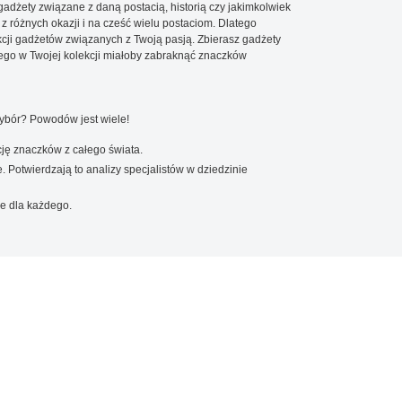
 gadżety związane z daną postacią, historią czy jakimkolwiek
 z różnych okazji i na cześć wielu postaciom. Dlatego
cji gadżetów związanych z Twoją pasją. Zbierasz gadżety
go w Twojej kolekcji miałoby zabraknąć znaczków
wybór? Powodów jest wiele!
ję znaczków z całego świata.
. Potwierdzają to analizy specjalistów w dziedzinie
e dla każdego.