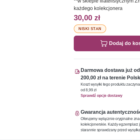
**w sklepie filatelistycznym 
każdego kolekcjonera
30,00 zł
NISKI STAN
Dodaj do ko
Darmowa dostawa już od
200,00 zł na terenie Polsk
Koszt wysyłki tego produktu zaczyna
od 8,99 zł
Sprawdź opcje dostawy
Gwarancja autentycznoś
Oferujemy wyłącznie oryginalne zna
kolekcjonerskie. Każdy egzemplarz j
starannie sprawdzany przed wysyłką