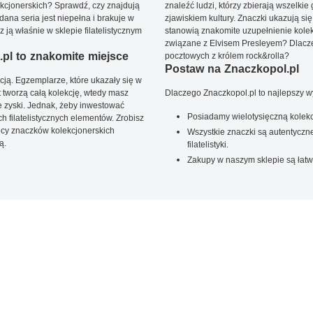
kcjonerskich? Sprawdź, czy znajdują
znaleźć ludzi, którzy zbierają wszelkie
dana seria jest niepełna i brakuje w
zjawiskiem kultury. Znaczki ukazują się
ją właśnie w sklepie filatelistycznym
stanowią znakomite uzupełnienie kolek
związane z Elvisem Presleyem? Dlacze
pl to znakomite miejsce
pocztowych z królem rock&rolla?
Postaw na Znaczkopol.pl
ją. Egzemplarze, które ukazały się w
t tworzą całą kolekcję, wtedy masz
Dlaczego Znaczkopol.pl to najlepszy 
 zyski. Jednak, żeby inwestować
Posiadamy wielotysięczną kolekc
 filatelistycznych elementów. Zrobisz
ięcy znaczków kolekcjonerskich
Wszystkie znaczki są autentyczne
ą.
filatelistyki.
Zakupy w naszym sklepie są łatw