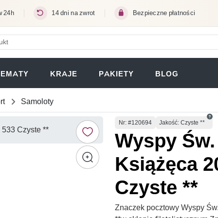
w 24h
14 dni na zwrot
Bezpieczne płatności
ERA SIĘ W NOWEJ KARCIE)
TEMATY
KRAJE
PAKIETY
BLOG
rt
Samoloty
Numer
Nr
: #120694
Jakość: Czyste **
Wyspy Św.
Książęca 2
Czyste **
Znaczek pocztowy Wyspy Św. 